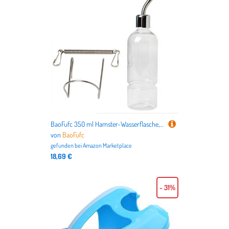
nicht nur alles für Deutschlands beliebteste Haustiere
Hund
und
Katze
, sondern auch für
Vögel
,
Kleintiere
,
Aquarien
,
Terrarien
bis hin zu dem
Tierbedarf für Pferde
.
BaoFufc 350 ml Hamster-Wasserflasche, kein Tropfen, Haustier-Drahtkäfig-Wasser-Futterstation für Igel, Zuckergleiter, Ratten, Mäuse, Haustierspielzeug
von
BaoFufc
gefunden bei
Amazon Marketplace
18,69 €
- 31%