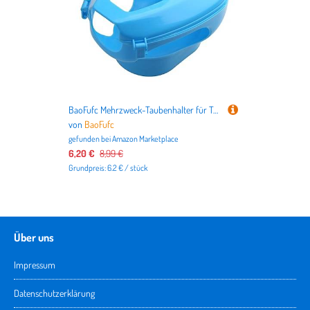
BaoFufc Mehrzweck-Taubenhalter für Tauben, spezieller Impffixierer, praktischer stabiler Vogelkäfig, Haus, Haustier, Mehrzweck-Taubenhalter, Blau
von
BaoFufc
gefunden bei
Amazon Marketplace
6,20 €
8,99 €
Grundpreis: 6.2 € / stück
Über uns
Impressum
Datenschutzerklärung