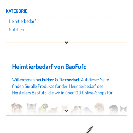
KATEGORIE
Heimtierbedarf
Nutztiere
BaoFufc
Preis
Heimtierbedarf von BaoFufc
% Sale
Willkommen bei
Futter & Tierbedarf
. Auf dieser Seite
finden Sie alle Produkte für den Heimtierbedarf des
Herstellers BaoFufc, die wir in über 100 Online-Shops für
Tierbedarf finden konnten. Um gezielter zu suchen, können
Sie auch direkt in unseren Fachabteilungen zum Beispiel
nach Produkten für
Nutztiere von BaoFufc
schauen.
Sollten Sie hier nicht fündig werden, schauen Sie sich doch
in unseren gesamten Fachabteilungen um - von
Hundefutter
bis zu
Katzenspielzeug
finden Sie bei uns