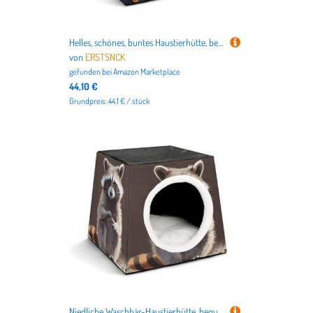
Helles, schönes, buntes Haustierhütte, bequemes Nest für Haustiere, Weltraumkapsel, warm, weich, für den Innenbereich, für Katzen, kleine Hunde und mittelgroße Tiere
von
ERSTSNCK
gefunden bei
Amazon Marketplace
44,10 €
Grundpreis: 44.1 € / stück
Niedliche Waschbär-Haustierhütte, bequemes Nest für Haustiere, Weltraumkapsel, warm, weich, für den Innenbereich, Haustierhaus für Innenkatzen, kleine Hunde und mittelgroße Tiere