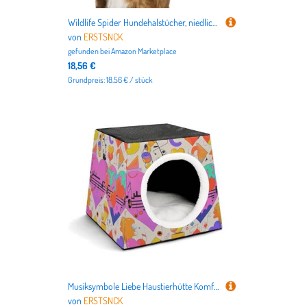
Wildlife Spider Hundehalstücher, niedlich, weiche Baumwolle, waschbar, für den täglichen Sommer, langlebig, dreieckig, wendbar, geeignet für kleine, mittelgroße und große Hunde und Katzen
von
ERSTSNCK
gefunden bei
Amazon Marketplace
18,56 €
Grundpreis: 18.56 € / stück
Musiksymbole Liebe Haustierhütte Komfortables Nest für Haustiere Weltraumkapsel Warm Weich Indoor Pet Shelter Space Pet House für Indoor Katzen Kleine Hunde und Mittlere Tiere
von
ERSTSNCK