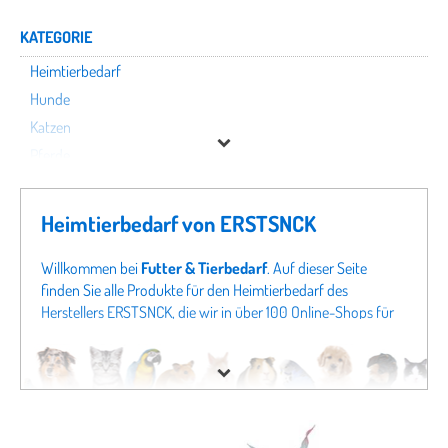
KATEGORIE
Heimtierbedarf
Hunde
Katzen
Pferde
Vögel
Heimtierbedarf von ERSTSNCK
ERSTSNCK
Willkommen bei
Futter & Tierbedarf
. Auf dieser Seite
Preis
finden Sie alle Produkte für den Heimtierbedarf des
Herstellers ERSTSNCK, die wir in über 100 Online-Shops für
Tierbedarf finden konnten. Um gezielter zu suchen, können
Sie auch direkt in unseren Fachabteilungen
Hunde von
ERSTSNCK
oder Angeboten für
Katzen von ERSTSNCK
schauen. Sollten Sie hier nicht fündig werden, schauen Sie
sich doch in unseren gesamten Fachabteilungen um - von
Hundefutter
bis zu
Katzenspielzeug
finden Sie bei uns