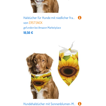
Halstücher für Hunde mit niedlicher französischer Bulldogge, weich, Baumwolle, waschbar, für den täglichen Sommer, langlebig, dreieckig, wendbar, geeignet für kleine, mittelgroße und große Hunde und
von
ERSTSNCK
gefunden bei
Amazon Marketplace
18,56 €
Hundehalstücher mit Sonnenblumen-Motiv, niedlich, weiche Baumwolle, waschbar, für den täglichen Sommer, langlebig, dreieckig, wendbar, geeignet für kleine, mittelgroße und große Hunde und Katzen