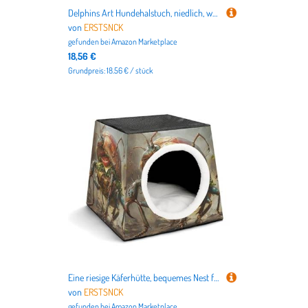
Delphins Art Hundehalstuch, niedlich, weiche Baumwolle, waschbar, für den täglichen Sommer, langlebig, dreieckig, wendbar, geeignet für kleine, mittelgroße und große Hunde und Katzen
von
ERSTSNCK
gefunden bei
Amazon Marketplace
18,56 €
Grundpreis: 18.56 € / stück
Eine riesige Käferhütte, bequemes Nest für Haustiere, Weltraumkapsel, warm, weich, für den Innenbereich, Haustierhaus für Innenkatzen, kleine Hunde und mittelgroße Tiere
von
ERSTSNCK
gefunden bei
Amazon Marketplace