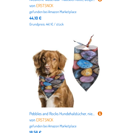
von
ERSTSNCK
gefunden bei
Amazon Marketplace
44,10 €
Grundpreis: 44.1 € / stück
Pebbles and Rocks Hundehalstücher, niedlich, weiche Baumwolle, waschbar, für den täglichen Sommer, langlebig, dreieckig, wendbar, geeignet für kleine, mittelgroße und große Hunde und Katzen
von
ERSTSNCK
gefunden bei
Amazon Marketplace
18,56 €