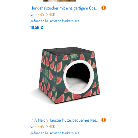
Hundehalstücher mit einzigartigem Obstmuster, niedlich, weiche Baumwolle, waschbar, für den täglichen Sommer, langlebig, dreieckig, wendbar, geeignet für kleine, mittelgroße und große Hunde und Katzen
von
ERSTSNCK
gefunden bei
Amazon Marketplace
18,56 €
In A Melon Haustierhütte, bequemes Nest für Haustiere, Weltraumkapsel, warm, weich, für den Innenbereich, für Katzen, kleine Hunde und mittelgroße Tiere
von
ERSTSNCK
gefunden bei
Amazon Marketplace