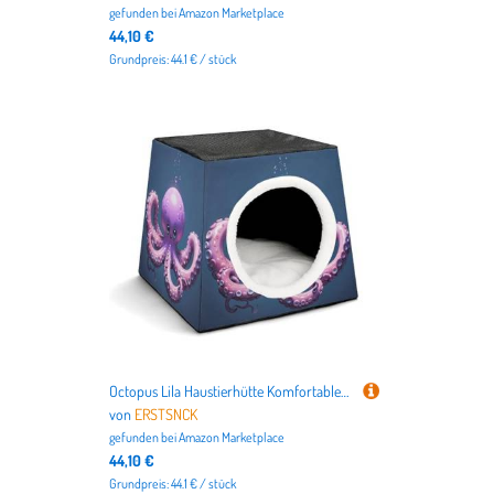
gefunden bei
Amazon Marketplace
44,10 €
Grundpreis: 44.1 € / stück
Octopus Lila Haustierhütte Komfortables Nest für Haustiere Weltraumkapsel Warm Weich Indoor Pet Shelter Space Pet House for Indoor Cats Small Dogs and Medium Animal
von
ERSTSNCK
gefunden bei
Amazon Marketplace
44,10 €
Grundpreis: 44.1 € / stück