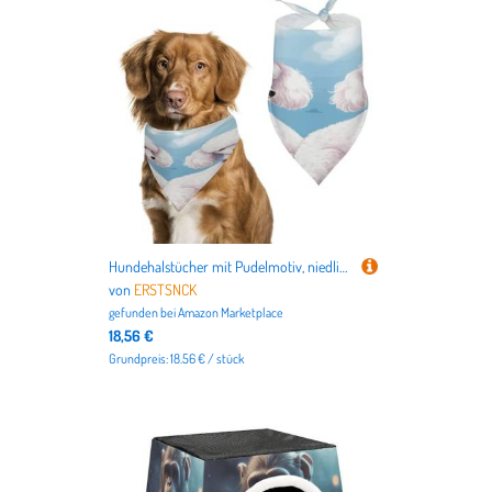
nicht nur alles für Deutschlands beliebteste Haustiere
Hund
und
Katze
, sondern auch für
Vögel
,
Kleintiere
,
Aquarien
,
Terrarien
bis hin zu dem
Tierbedarf für Pferde
.
Hundehalstücher mit Pudelmotiv, niedlich, weiche Baumwolle, waschbar, für den täglichen Sommer, langlebig, dreieckig, wendbar, geeignet für kleine, mittelgroße und große Hunde und Katzen
von
ERSTSNCK
gefunden bei
Amazon Marketplace
18,56 €
Grundpreis: 18.56 € / stück