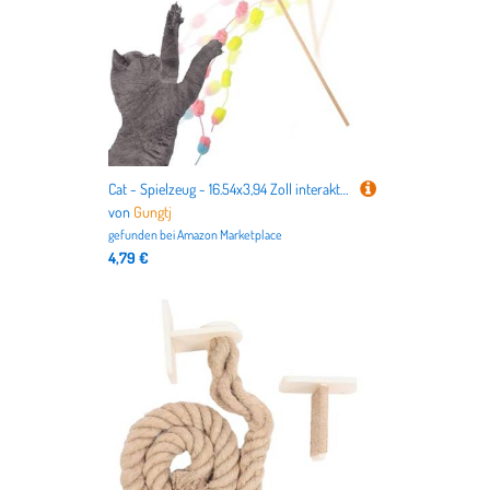
Cat - Spielzeug - 16.54x3,94 Zoll interaktives Lollipop -Teaser mit Glocke für Katzen, Reichheitsspielspielzeug für Training, Langeweile, Haustierspieltime im Schlafzimmer, Wohnzimmer und He
von
Gungtj
gefunden bei
Amazon Marketplace
4,79 €