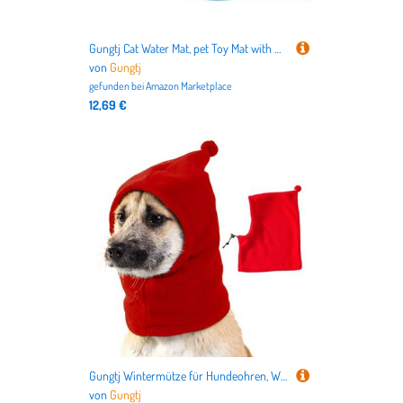
Gungtj Cat Water Mat, pet Toy Mat with Animal Design, Inflatable Cooling Pad for Water Play, Thickened Sturdy Construction, Cats and Dogs, Enrichment, Entertainment, 25.59x21.65 inches
von
Gungtj
gefunden bei
Amazon Marketplace
12,69 €
Gungtj Wintermütze für Hundeohren, Wintermütze für Hunde | Hundemützen weich und bequem,Ohrenschutz für Hunde, lustig und warm zum Baden, Föhnen Schneiden der Zehennägel
von
Gungtj