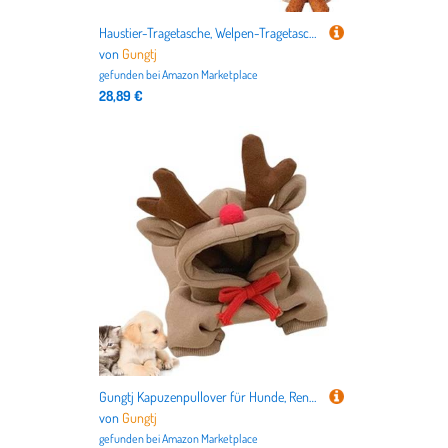
Haustier-Tragetasche, Welpen-Tragetasche, PU-Leder, multifunktionale Outdoor-Katzentaschen, atmungsaktiv, 34 x 24 x 16 cm, robustes Material, für Reisen
von
Gungtj
gefunden bei
Amazon Marketplace
28,89 €
Gungtj Kapuzenpullover für Hunde, Rentier-Hundekostüm, Haustierkleidung für Winter, Geburtstag, Weihnachten, Party, Indoor-Aktivitäten, Alltag
von
Gungtj
gefunden bei
Amazon Marketplace