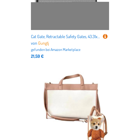
Cat Gate, Retractable Safety Gates, 43.31x30.71 Inches Safety Mesh Fence No Drilling Barrier for Small Medium Large Breeds, Childproofing, Animals Bunny Kitten Baby and Toddler Use
von
Gungtj
gefunden bei
Amazon Marketplace
21,59 €