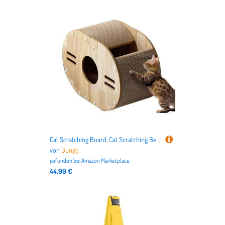
Cat Scratching Board, Cat Scratching Bed Pad, Kitten Grinding Lounge Scratcher, Wear Resistant, Furniture Protection for Small, Medium Pets, Sturdy Design, 22.44x15.35x10.83 Inches
von
Gungtj
gefunden bei
Amazon Marketplace
44,99 €