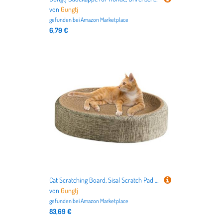
von
Gungtj
gefunden bei
Amazon Marketplace
6,79 €
Cat Scratching Board, Sisal Scratch Pad Nest, 16.14x12.2x3.94 inches Wear-Resistant Pet Furniture Protector for Rest, Training, Play, and Active Kitten Entertainment at Home or Shelter
von
Gungtj
gefunden bei
Amazon Marketplace
83,69 €