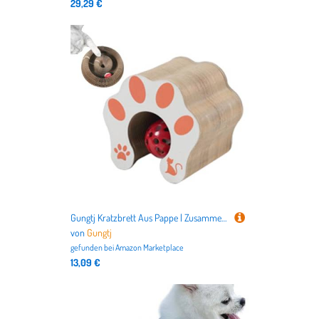
29,29 €
Gungtj Kratzbrett Aus Pappe | Zusammenklappbar Mit Ball | Jagdsimulation Geistige Förderung Bewegungstraining | Für Wohnung Reise Spiel Against Langeweile
von
Gungtj
gefunden bei
Amazon Marketplace
13,09 €