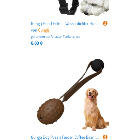
Gungtj Hund Helm - Wasserdichter Hund Helm für Kleine Hunderassen | Winddichte Kopfbedeckung für Alle Rassen Katzen Welpen Reiten Camping Radfahren Reisen Outdoor
von
Gungtj
gefunden bei
Amazon Marketplace
6,89 €
Gungtj Dog Puzzle Feeder, Coffee Bean Interactive Dog Toy, Slow Feeder for Dogs, Tug Toy, Teeth Cleaning Toothbrush, and Food Dispensing Ball for Small, Medium, and Large Dogs