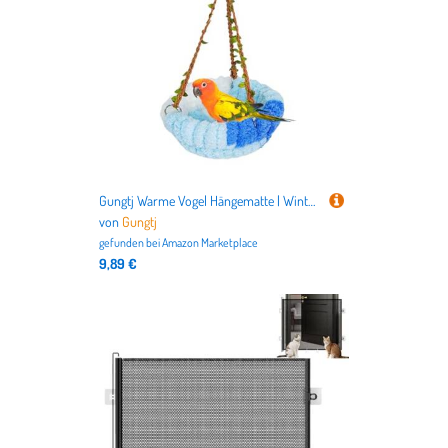
Gungtj Warme Vogel Hängematte | Winter Vogelnester Plüsch Warm | Wellensittich Zubehör Für Verstecken Schlafen Sitzen Ruhen Nisten Füttern Halten Züchten Für Innen Und Außen Voliere
von
Gungtj
gefunden bei
Amazon Marketplace
9,89 €