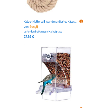
Katzenkletterseil, wandmontiertes Kätzchen-Turm-Spielzeug mit Sprungleiter, Kratz- und Pfotenschleifmöbel für Indoor-Katzen, platzsparendes Ausruhen, 173 x 19 x 12 cm
von
Gungtj
gefunden bei
Amazon Marketplace
37,39 €