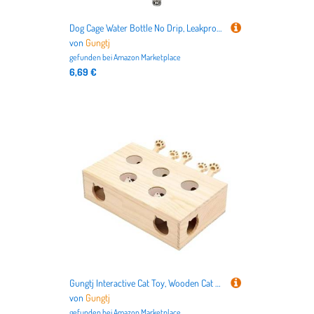
Dog Cage Water Bottle No Drip, Leakproof Bottles Crate, Dogs Drinking Fountain, Ideal Pet Supplies for Bunnies, Ferrets, Kittens, and Puppies /8.27x4.72x2.83 inches
von
Gungtj
gefunden bei
Amazon Marketplace
6,69 €
Gungtj Interactive Cat Toy, Wooden Cat Toy, Cat Toy, Cat Catching Toy, Pop and Play Cat Toy, Kitten Interactive Toy, Indoor Cat Toy, Cat Activity Toy, Toy for Cats, Cat Toy for Ki
von
Gungtj
gefunden bei
Amazon Marketplace