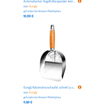
Automatischer Vogelfutterspender, kein Verschütten von Sittichen, klarer Sittichkäfig-Futterspender für Nymphensittiche und Finken, keine Unordnung, Vogelfutterstation, Vogelkäfigzubehör für Vögel
von
Gungtj
gefunden bei
Amazon Marketplace
10,09 €
Gungtj Katzenstreuschaufel, schnell zu sieben, stabiler Abfallheber, bequemer Griff, leicht zu reinigen, perfekt für Innen- und Außenboxen
von
Gungtj
gefunden bei
Amazon Marketplace
11,89 €