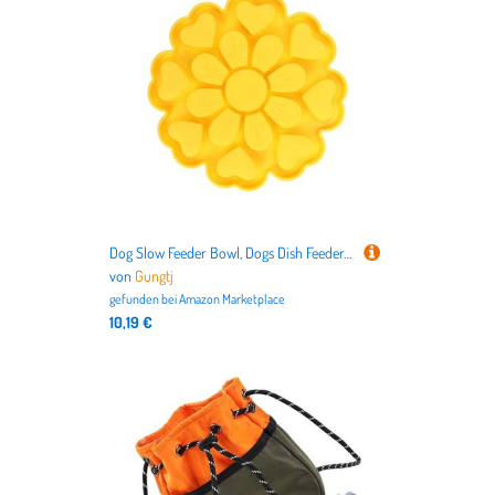
Dog Slow Feeder Bowl, Dogs Dish Feeder, 0.78x9.84x9.84 Inches Silicone Non Slip Daily Mealtime Routine, Pet Feeding Accessories for Healthy Eating and Mental Stimulation
von
Gungtj
gefunden bei
Amazon Marketplace
10,19 €