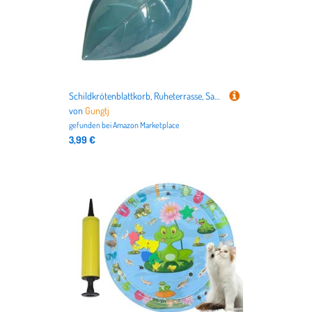
Schildkrötenblattkorb, Ruheterrasse, Saugnäpfe, Tankzubehör, Blattform-, Verwendung für Zwergfrösche, Leopardengecko, Kröten, Amphibien-Lebensraum, Aquarien
von
Gungtj
gefunden bei
Amazon Marketplace
3,99 €