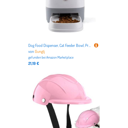
Dog Food Dispenser, Cat Feeder Bowl, Press Automatic, 1.5L Capacity Storage, Slow Feeding Design, Interactive Enrichment Toy, 10.16x6.5x8.07 Inches, Ideal for Small Medium
von
Gungtj
gefunden bei
Amazon Marketplace
21,19 €