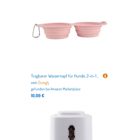
nicht nur alles für Deutschlands beliebteste Haustiere
Hund
und
Katze
, sondern auch für
Vögel
,
Kleintiere
,
Aquarien
,
Terrarien
bis hin zu dem
Tierbedarf für Pferde
.
Tragbarer Wassernapf für Hunde, 2-in-1-Futterschale, faltbares Futternapf, leichtes Reisezubehör, Material, perfekt für Camping, Wandern oder Haustiere unterwegs, 30 x 13,4 x 5 cm
von
Gungtj
gefunden bei
Amazon Marketplace
10,09 €