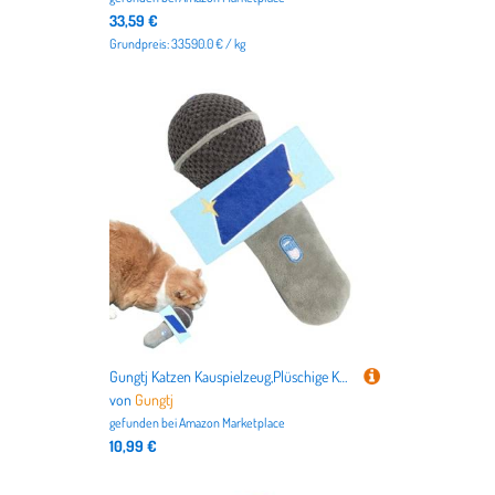
33,59 €
Grundpreis: 33590.0 € / kg
Gungtj Katzen Kauspielzeug,Plüschige Kätzchen Spielzeuge Mit Glocke Und Katzenminze - Haustier Zahnung Spielzeug Für Geistige Stimulation Kratzübung Jagdsimulation Indoor
von
Gungtj
gefunden bei
Amazon Marketplace
10,99 €