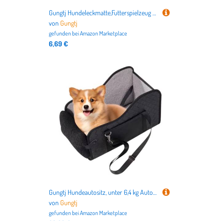
Gungtj Hundeleckmatte,Futterspielzeug Silicone Leckmatte | 19cm Leicht Zu Reinigen Beschäftigungsmatte Zur Bereicherung FÜtterungstraining
von
Gungtj
gefunden bei
Amazon Marketplace
6,69 €
Gungtj Hundeautositz, unter 6,4 kg Autositz für Hunde, faltbar, tragbar, für Reisen, Outdoor, Kinderwagen, Innenrücksitz, Picknick, LKW
von
Gungtj
gefunden bei
Amazon Marketplace