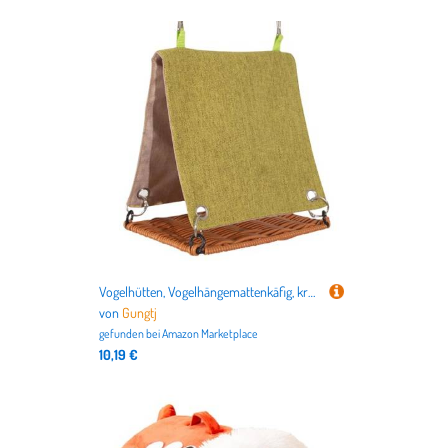
Vogelhütten, Vogelhängemattenkäfig, kratzfest, gemütlich, Rattanschaukel, bequemes Ausruhen, Käfig, für Lovebirds, Nymphensittiche, Wellensittiche, 15 x 10 x 14 cm
von
Gungtj
gefunden bei
Amazon Marketplace
10,19 €