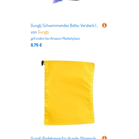
Gungtj Schwimmendes Betta-Versteck | Multifunktionale Hängematte, schwimmendes Betta-Versteck, kleine Aquarien, Höhlendekoration, Zuchtbox, Unterschlupf für Zuhause, Wohnung, Hotel, Wohnheim, Büros
von
Gungtj
gefunden bei
Amazon Marketplace
8,79 €
Gungtj Badekappe für Hunde, Ohrenschutz, Badekappe – verstellbarer Kopfschutz für Katzen, Welpen, Kätzchen, alle Rassen, Fellpflege