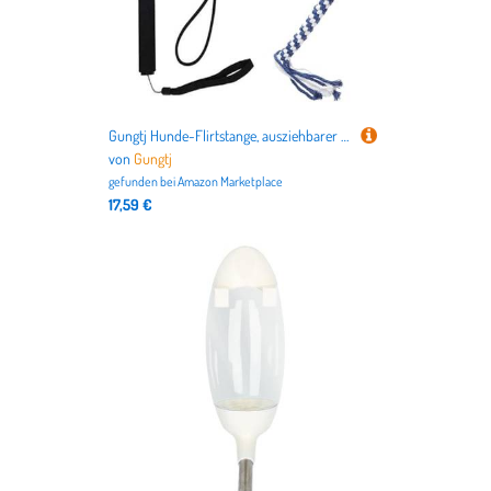
Gungtj Hunde-Flirtstange, ausziehbarer Haustier-Teasing-Stab, interaktiver Welpenjagstab, inklusive 2 abnehmbaren Seilschlepper, stabiles Design, 26 x 5 x 4 cm, für Outdoor-Übungen
von
Gungtj
gefunden bei
Amazon Marketplace
17,59 €