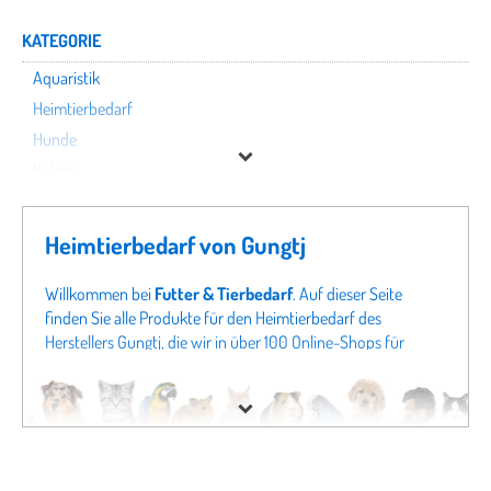
KATEGORIE
Aquaristik
Heimtierbedarf
Hunde
Katzen
Kleintiere
Nutztiere
Heimtierbedarf von Gungtj
Pferde
Terraristik
Willkommen bei
Futter & Tierbedarf
. Auf dieser Seite
finden Sie alle Produkte für den Heimtierbedarf des
Vögel
Herstellers Gungtj, die wir in über 100 Online-Shops für
Tierbedarf finden konnten. Um gezielter zu suchen, können
Gungtj
Sie auch direkt in unseren Fachabteilungen
Aquaristik von
Gungtj
oder Angeboten für
Hunde von Gungtj
schauen.
Preis
Sollten Sie hier nicht fündig werden, schauen Sie sich doch
in unseren gesamten Fachabteilungen um - von
Hundefutter
bis zu
Katzenspielzeug
finden Sie bei uns