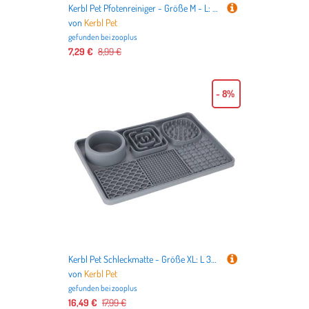
Kerbl Pet Pfotenreiniger - Größe M - L: Ø 10 x H 14,5 cm
von
Kerbl Pet
gefunden bei
zooplus
7,29 €
8,99 €
- 8%
Kerbl Pet Schleckmatte - Größe XL: L 30 x B 20 x H 4 cm
von
Kerbl Pet
gefunden bei
zooplus
16,49 €
17,99 €