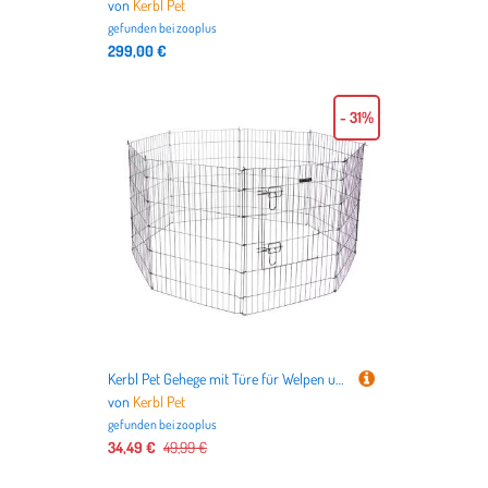
von
Kerbl Pet
gefunden bei
zooplus
299,00 €
- 31%
Kerbl Pet Gehege mit Türe für Welpen und Kleintiere - 8 Elemente à B 57 x H 78 cm
von
Kerbl Pet
gefunden bei
zooplus
34,49 €
49,99 €