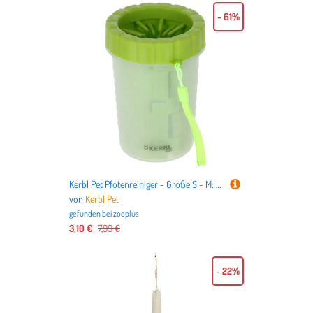
- 61%
Kerbl Pet Pfotenreiniger - Größe S - M: Ø 9 x H 11 cm
von
Kerbl Pet
gefunden bei
zooplus
3,10 €
7,99 €
- 22%