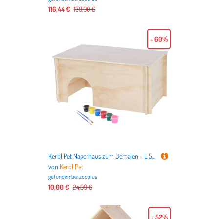
116,44 €
139,00 €
- 60%
Kerbl Pet Nagerhaus zum Bemalen - L 50 x B 29 x H 24 cm, inkl. 6 Farben und Pinsel
von
Kerbl Pet
gefunden bei
zooplus
10,00 €
24,99 €
- 52%