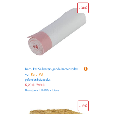
- 34%
Kerbl Pet Selbstreinigende Katzentoilette Smart - Zubehör: 3 x 20 Ersatz-Müllbeutel
von
Kerbl Pet
gefunden bei
zooplus
5,29 €
7,99 €
Grundpreis: EUR0.09 / 1piece
- 16%