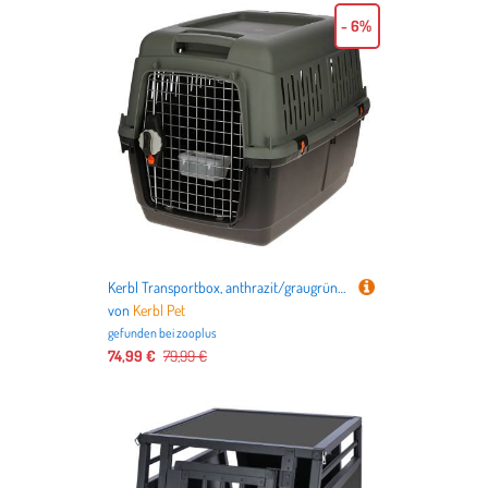
- 6%
Kerbl Transportbox, anthrazit/graugrün - Größe 5: B 60 x T 81 x H 61,5 cm
von
Kerbl Pet
gefunden bei
zooplus
74,99 €
79,99 €