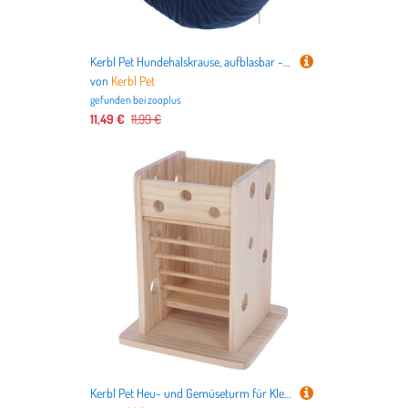
Kerbl Pet Hundehalskrause, aufblasbar - 36 - 50 cm Halsumfang
von
Kerbl Pet
gefunden bei
zooplus
11,49 €
11,99 €
Kerbl Pet Heu- und Gemüseturm für Kleintiere - L 24 x B 24 x H 30 cm