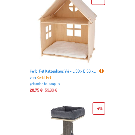
Kerbl Pet Katzenhaus Yvi - L 50 x B 38 x H 67 cm
von
Kerbl Pet
gefunden bei
zooplus
28,75 €
59,99 €
- 4%