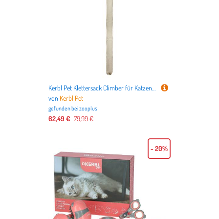
Kerbl Pet Klettersack Climber für Katzen - beige
von
Kerbl Pet
gefunden bei
zooplus
62,49 €
79,99 €
- 20%