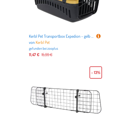
Kerbl Pet Transportbox Expedion - gelb / dunkelgrau: L 45 x B 30 x H 30 cm
von
Kerbl Pet
gefunden bei
zooplus
11,47 €
15,99 €
- 13%