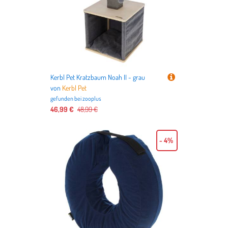
Kerbl Pet Kratzbaum Noah II - grau
von
Kerbl Pet
gefunden bei
zooplus
46,99 €
48,99 €
- 4%