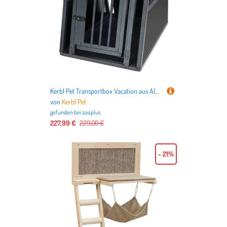
Kerbl Pet Transportbox Vacation aus Alu, graphite - B 55 x T 77 x H 50 cm
von
Kerbl Pet
gefunden bei
zooplus
227,99 €
229,00 €
- 21%