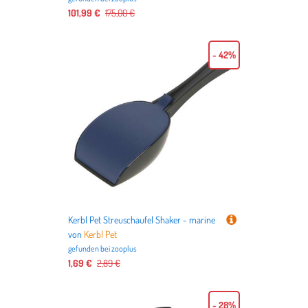
101,99 €
175,00 €
- 42%
Kerbl Pet Streuschaufel Shaker - marine
von
Kerbl Pet
gefunden bei
zooplus
1,69 €
2,89 €
- 28%