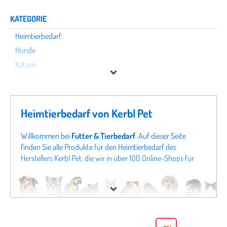
KATEGORIE
Heimtierbedarf
Hunde
Katzen
Kleintiere
Nutztiere
Pferde
Heimtierbedarf von Kerbl Pet
Terraristik
Vögel
Willkommen bei
Futter & Tierbedarf
. Auf dieser Seite
finden Sie alle Produkte für den Heimtierbedarf des
Herstellers Kerbl Pet, die wir in über 100 Online-Shops für
Kerbl Pet
Tierbedarf finden konnten. Um gezielter zu suchen, können
Sie auch direkt in unseren Fachabteilungen
Hunde von Kerbl
Preis
Pet
oder Angeboten für
Katzen von Kerbl Pet
schauen.
Sollten Sie hier nicht fündig werden, schauen Sie sich doch
% Sale
in unseren gesamten Fachabteilungen um - von
Hundefutter
bis zu
Katzenspielzeug
finden Sie bei uns