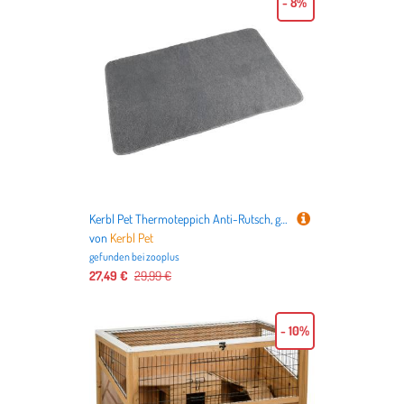
- 8%
nicht nur alles für Deutschlands beliebteste Haustiere
Hund
und
Katze
, sondern auch für
Vögel
,
Kleintiere
,
Aquarien
,
Terrarien
bis hin zu dem
Tierbedarf für Pferde
.
Kerbl Pet Thermoteppich Anti-Rutsch, grau - L 125 x B 80 cm
von
Kerbl Pet
gefunden bei
zooplus
27,49 €
29,99 €
- 10%