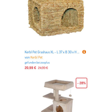
Kerbl Pet Grashaus XL - L 37 x B 30 x H 28 cm
von
Kerbl Pet
gefunden bei
zooplus
20,99 €
24,99 €
- 28%