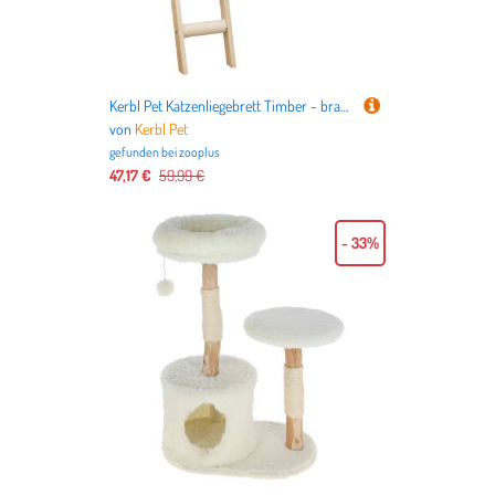
Kerbl Pet Katzenliegebrett Timber - braun
von
Kerbl Pet
gefunden bei
zooplus
47,17 €
59,99 €
- 33%