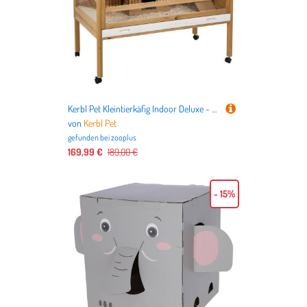
Kerbl Pet Kleintierkäfig Indoor Deluxe - L 115 x B 60 x H 92,5 cm
von
Kerbl Pet
gefunden bei
zooplus
169,99 €
189,00 €
- 15%