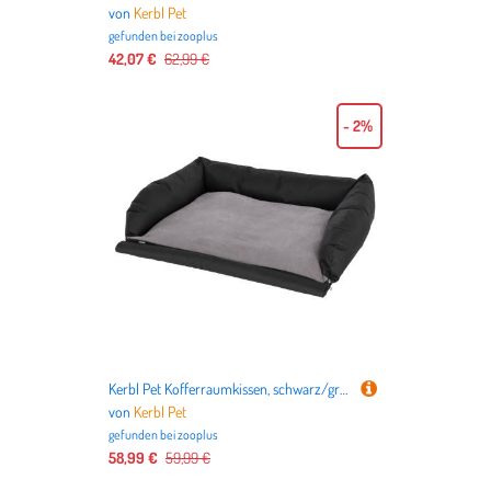
von
Kerbl Pet
gefunden bei
zooplus
42,07 €
62,99 €
- 2%
Kerbl Pet Kofferraumkissen, schwarz/grau - L 95 x B 75 cm
von
Kerbl Pet
gefunden bei
zooplus
58,99 €
59,99 €