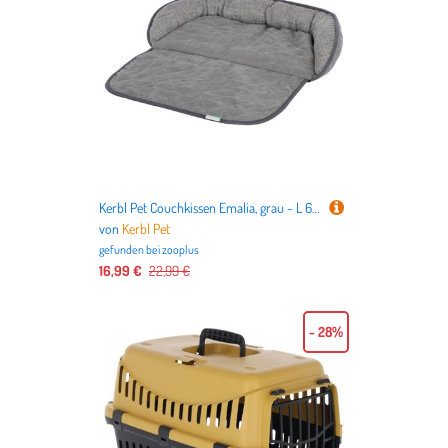
Kerbl Pet Couchkissen Emalia, grau - L 60 x B 40 x H 12 cm
von
Kerbl Pet
gefunden bei
zooplus
16,99 €
22,99 €
- 28%