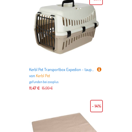
Kerbl Pet Transportbox Expedion - taupe / beige: L 45 x B 30 x H 30 cm
von
Kerbl Pet
gefunden bei
zooplus
11,47 €
15,99 €
- 14%