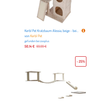
Kerbl Pet Kratzbaum Alessia, beige - beige
von
Kerbl Pet
gefunden bei
zooplus
50,14 €
69,99 €
- 25%