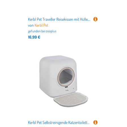
Kerbl Pet Traveller Reisekissen mit Hülle, taupe - L 85 x B 65 x H 3 cm
von
Kerbl Pet
gefunden bei
zooplus
16,99 €
Kerbl Pet Selbstreinigende Katzentoilette Smart - L 54 x B 54 x H 60 cm