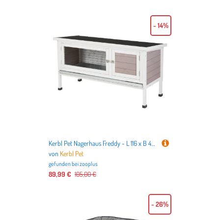
- 14%
Kerbl Pet Nagerhaus Freddy - L 116 x B 45 x H 62 cm
von
Kerbl Pet
gefunden bei
zooplus
89,99 €
105,00 €
- 26%