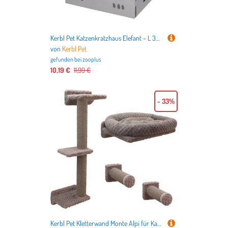
Kerbl Pet Katzenkratzhaus Elefant - L 35 x B 35 x H 39 cm
von
Kerbl Pet
gefunden bei
zooplus
10,19 €
11,99 €
- 33%
Kerbl Pet Kletterwand Monte Alpi für Katzen - Set aus 4 Teilen