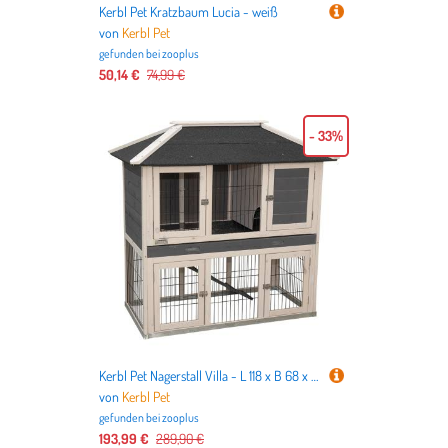
Kerbl Pet Kratzbaum Lucia - weiß
von
Kerbl Pet
gefunden bei
zooplus
50,14 €
74,99 €
- 33%
Kerbl Pet Nagerstall Villa - L 118 x B 68 x H 118 cm
von
Kerbl Pet
gefunden bei
zooplus
193,99 €
289,90 €