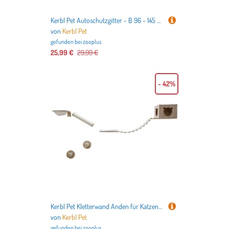
Kerbl Pet Autoschutzgitter - B 96 - 145 x H 30 cm
von
Kerbl Pet
gefunden bei
zooplus
25,99 €
29,99 €
- 42%
Kerbl Pet Kletterwand Anden für Katzen - Set aus 7 Teilen
von
Kerbl Pet
gefunden bei
zooplus