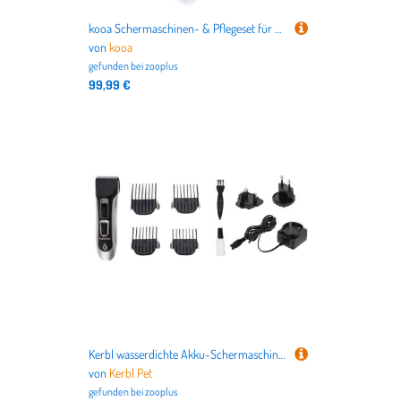
kooa Schermaschinen- & Pflegeset für Haustiere - Komplettset
von
kooa
gefunden bei
zooplus
99,99 €
Kerbl wasserdichte Akku-Schermaschine DropiX - Komplettset
von
Kerbl Pet
gefunden bei
zooplus