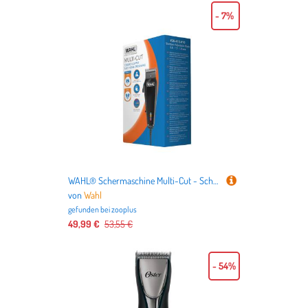
- 7%
WAHL® Schermaschine Multi-Cut - Schermaschine inkl. Scherkopf
von
Wahl
gefunden bei
zooplus
49,99 €
53,55 €
- 54%