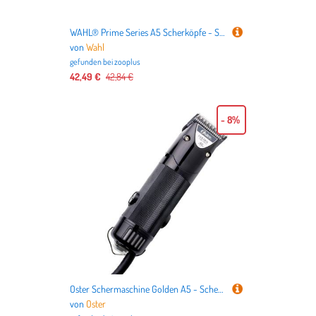
WAHL® Prime Series A5 Scherköpfe - Scherkopf Nr. 30 (Länge 0,5 mm)
von
Wahl
gefunden bei
zooplus
42,49 €
42,84 €
- 8%
Oster Schermaschine Golden A5 - Schermaschine 2speed (ohne Scherkopf)
von
Oster