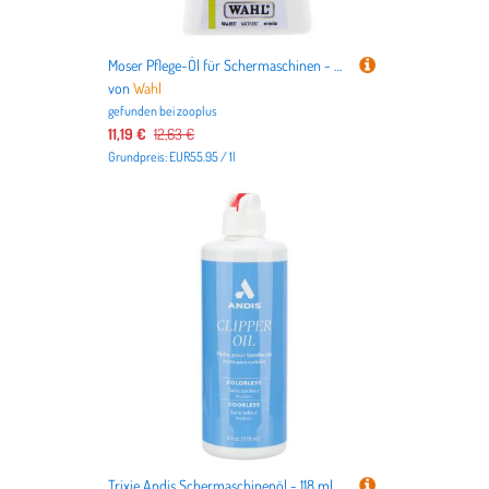
Moser Pflege-Öl für Schermaschinen - 200 ml
von
Wahl
gefunden bei
zooplus
11,19 €
12,63 €
Grundpreis: EUR55.95 / 1l
Trixie Andis Schermaschinenöl - 118 ml