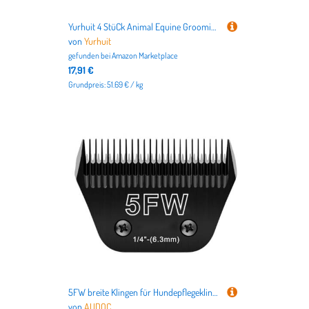
Yurhuit 4 StüCk Animal Equine Grooming Sweat Scraper Horse Tool ZufäLlige Farbe
von
Yurhuit
gefunden bei
Amazon Marketplace
17,91 €
Grundpreis: 51.69 € / kg
5FW breite Klingen für Hundepflegeklingen, kompatibel mit Andis-Hunde-Scherklingen, kompatibel mit Oster A5, Wahl km10 Hunde-Schermaschinen, Edelstahlklinge scharf
von
AUDOC