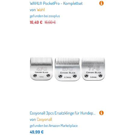
WAHL® PocketPro - Komplettset
von
Wahl
gefunden bei
zooplus
16,49 €
16,60 €
Cosyonall 3pcs Ersatzklinge für Hundepflege, kompatibel mit Andis-Schermaschinen, Karbonstahl, abnehmbare Keramik, scharfe Kante, auch kompatibel mit Wahl/Oster Hundeknipsern
von
Cosyonall
gefunden bei
Amazon Marketplace
49,99 €