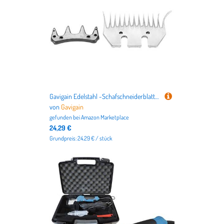
Gavigain Edelstahl -Schafschneiderblattklingen hohe Härteschneiderschafscherscher -Ersatz 4 Spezifikationen (13-Tooth Scimitar Blade (+Swing Blade))
von
Gavigain
gefunden bei
Amazon Marketplace
24,29 €
Grundpreis: 24.29 € / stück