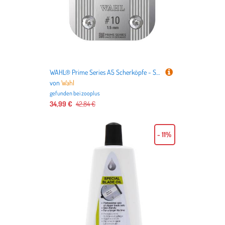
WAHL® Prime Series A5 Scherköpfe - Scherkopf Nr. 10 (Länge 1,5 mm)
von
Wahl
gefunden bei
zooplus
34,99 €
42,84 €
- 11%