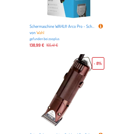
benötigen.
Schermaschine WAHL® Arco Pro - Schermaschine inkl. Scherkopf
von
Wahl
gefunden bei
zooplus
138,99 €
165,41 €
- 8%