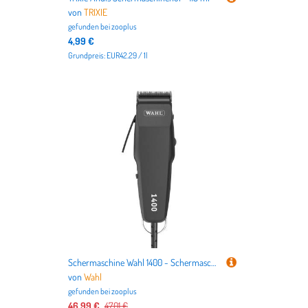
von
TRIXIE
gefunden bei
zooplus
4,99 €
Grundpreis: EUR42.29 / 1l
Schermaschine Wahl 1400 - Schermaschine inkl. Scherkopf
von
Wahl
gefunden bei
zooplus
46,99 €
47,01 €