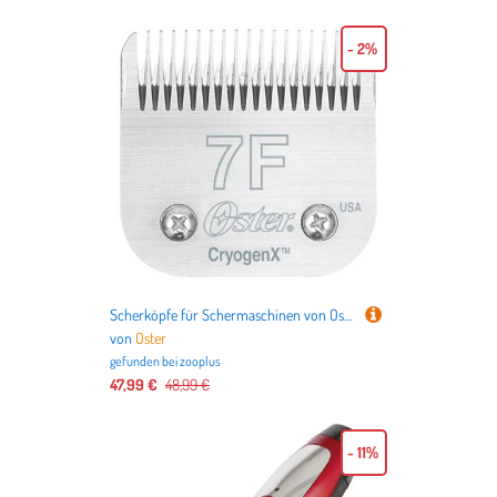
- 2%
Scherköpfe für Schermaschinen von Oster - Scherkopf Nr. 7F (Länge 3,2 mm)
von
Oster
gefunden bei
zooplus
47,99 €
48,99 €
- 11%