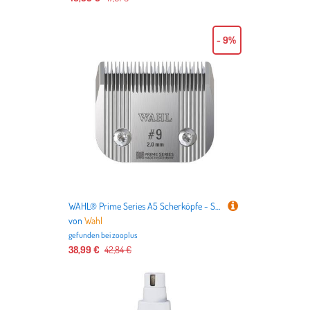
- 9%
WAHL® Prime Series A5 Scherköpfe - Scherkopf Nr. 9 (Länge 2 mm)
von
Wahl
gefunden bei
zooplus
38,99 €
42,84 €