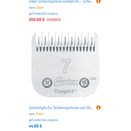
Oster Schermaschine Golden A5 - Schermaschine 1speed (ohne Scherkopf)
von
Oster
gefunden bei
zooplus
209,99 €
229,00 €
Scherköpfe für Schermaschinen von Oster - Scherkopf Nr. 7 (Länge 3,2 mm, Skip Tooth)
von
Oster
gefunden bei
zooplus
44,99 €