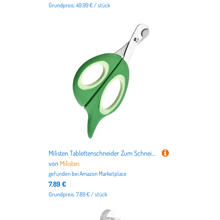
Grundpreis: 49.99 € / stück
Milisten Tablettenschneider Zum Schneiden Von Medikamentenpillen Pillenschere Aus Stabilem Material Werkzeug Zum Schneiden Und Zerkleinern Von Pillen Jeder Tragbar Für Reisen Heim Und
von
Milisten
gefunden bei
Amazon Marketplace
7,89 €
Grundpreis: 7.89 € / stück