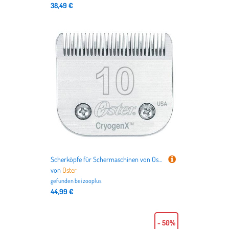
38,49 €
Scherköpfe für Schermaschinen von Oster - Scherkopf Nr. 10 (Länge 1,5 mm)
von
Oster
gefunden bei
zooplus
44,99 €
- 50%