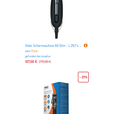
Oster Schermaschine A6 Slim - L 26,7 x B 15,2 x H 7,6 cm
von
Oster
gefunden bei
zooplus
127,50 €
279,00 €
- 21%