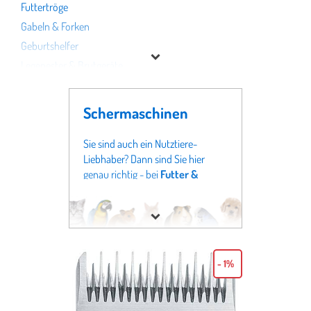
Futtertröge
Gabeln & Forken
Geburtshelfer
Legenester & Brutgeräte
Schermaschinen
Tränken
Schermaschinen
Weidepumpen
Weidezaun
Sie sind auch ein Nutztiere-
Liebhaber? Dann sind Sie hier
genau richtig - bei
Futter &
Marke
Tierbedarf
innerhalb der
Fachabteilung für
Nutztiere
im
Preis
Bereich Schermaschinen. Auf
dieser Seite finden Sie einen
% Sale
Überblick über unser gesamtes
- 1%
Sortiment an Schermaschinen.
Dieses Sortiment haben wir aus
den Angeboten von über 100