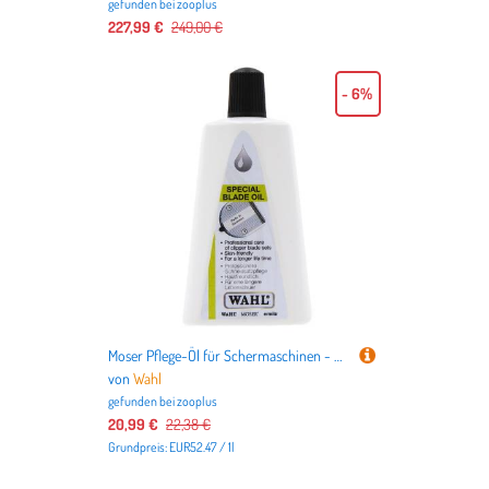
gefunden bei
zooplus
227,99 €
249,00 €
- 6%
Moser Pflege-Öl für Schermaschinen - Sparpaket: 2 x 200 ml
von
Wahl
gefunden bei
zooplus
20,99 €
22,38 €
Grundpreis: EUR52.47 / 1l