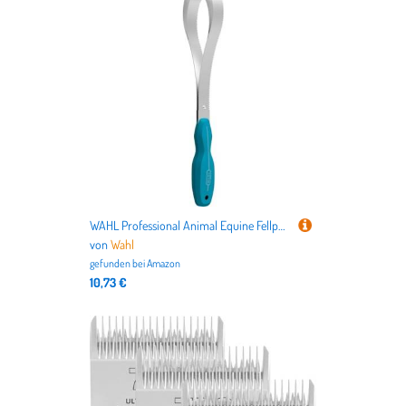
WAHL Professional Animal Equine Fellpflegeklinge aus Metall (#858711-100) – Pferdehaarschere mit ergonomischem türkisfarbenem Griff
von
Wahl
gefunden bei
Amazon
10,73 €