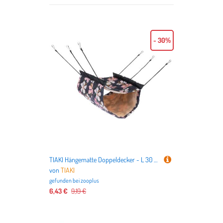
Online-Shops für Tierbedarf
stöbern
zusammengestellt, um Ihnen ein
möglichst breites Spektrum für
alle Bedürfnisse anbieten zu
- 30%
können. Insbesondere finden Sie
bei uns günstige Angebote von
zahlreichen beliebten Marken wie
Generisch
,
Generic
oder
TOYANDONA
. Wenn Sie bereits
genau wissen, was Sie suchen,
können Sie sich am einfachsten
direkt in den Unterkategorien
Hängematten & Kuschelhöhlen
,
Intelligenz- & interaktive
Spielzeuge
oder
Klettergerüste
TIAKI Hängematte Doppeldecker - L 30 x Ø 19 cm
umsehen. Dort können Sie mit
von
TIAKI
Hilfe der Produktfilter auch gezielt
gefunden bei
zooplus
Kleintiere von einer Marke, in
6,43 €
9,19 €
bestimmten Preisklassen oder
nach Rabatt-Angeboten suchen.
Wir wünschen Ihnen viel Spaß