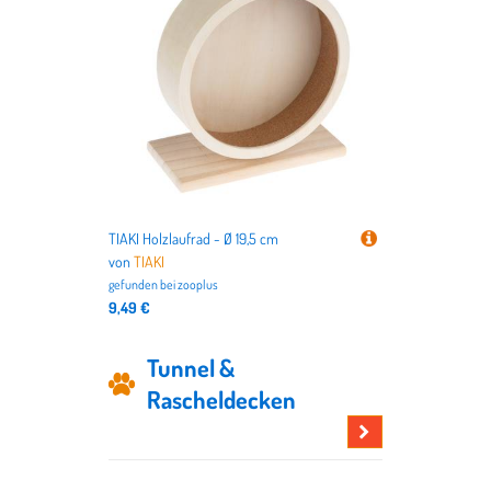
TIAKI Holzlaufrad - Ø 19,5 cm
von
TIAKI
gefunden bei
zooplus
9,49 €
Tunnel &
Rascheldecken
Hier
stöbern