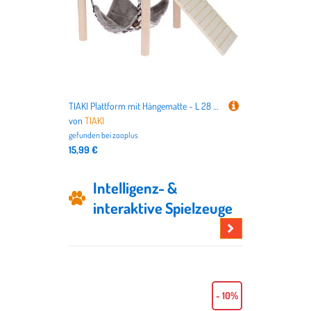
TIAKI Plattform mit Hängematte - L 28 x B 28 x H 23 cm
von
TIAKI
gefunden bei
zooplus
15,99 €
Intelligenz- &
interaktive Spielzeuge
Hier
stöbern
- 10%