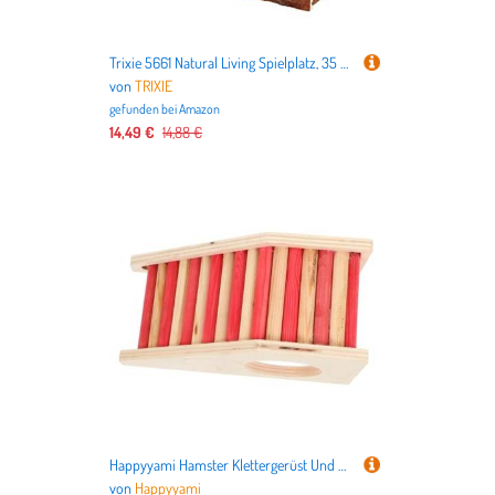
Trixie 5661 Natural Living Spielplatz, 35 × 29 × 25 cm
von
TRIXIE
gefunden bei
Amazon
14,49 €
14,88 €
Happyyami Hamster Klettergerüst Und Versteck Aus Holz Multifunktionales Spielzeug Für Kleintiere Für Hamster Chinchillas Und Andere Nager Sorgt Für Spaß Und Entspannung Im Käfig
von
Happyyami