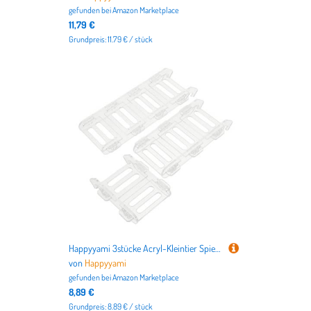
gefunden bei
Amazon Marketplace
11,79 €
Grundpreis: 11.79 € / stück
Happyyami 3stücke Acryl-Kleintier Spielzeug Teiliges Klettergerüst Für Hamster Meerschweinchen Zwerghasen Transparent Leicht Zu Reinigen Fördert Bewegung Und Gesundheit Einfach
von
Happyyami
gefunden bei
Amazon Marketplace
8,89 €
Grundpreis: 8.89 € / stück