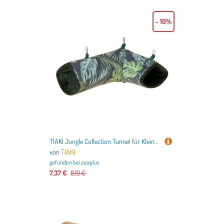
- 10%
TIAKI Jungle Collection Tunnel für Kleintiere - L 36 x B 25 x H 13 cm, grün
von
TIAKI
gefunden bei
zooplus
7,37 €
8,19 €