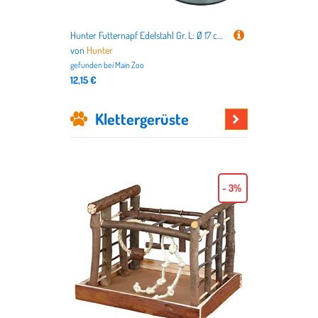
Hunter Futternapf Edelstahl Gr. L: Ø 17 cm / 1,1 l
von
Hunter
gefunden bei
Main Zoo
12,15 €
Klettergerüste
Hier
stöbern
- 3%