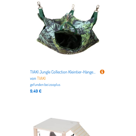
beim Entdecken und hoffen, dass
Sie bei uns genau das finden, was
Sie als Kleintiere-Liebhaber
benötigen.
TIAKI Jungle Collection Kleintier-Hängematte - Größe L: ca. L 40 x B 40 cm
von
TIAKI
gefunden bei
zooplus
9,49 €