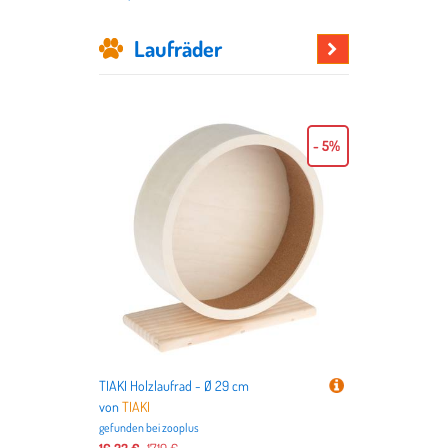
Laufräder
Hier
stöbern
- 5%
TIAKI Holzlaufrad - Ø 29 cm
von
TIAKI
gefunden bei
zooplus