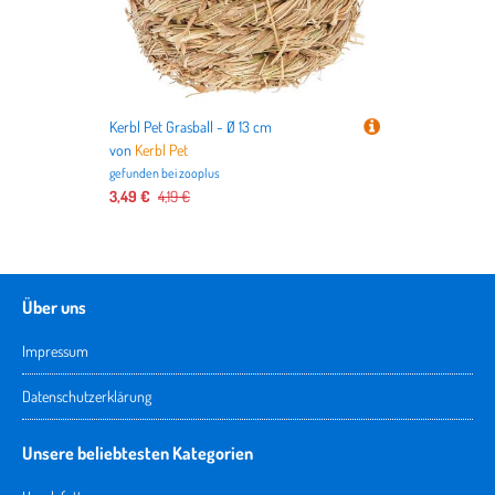
Kerbl Pet Grasball - Ø 13 cm
von
Kerbl Pet
gefunden bei
zooplus
3,49 €
4,19 €
Über uns
Impressum
Datenschutzerklärung
Unsere beliebtesten Kategorien