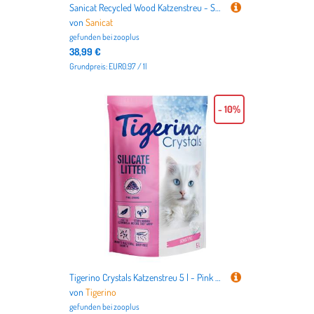
Sanicat Recycled Wood Katzenstreu - Sparpaket: 2 x 20 l
von
Sanicat
gefunden bei
zooplus
38,99 €
Grundpreis: EUR0.97 / 1l
- 10%
Tigerino Crystals Katzenstreu 5 l - Pink Sensitive (parfümfrei)
von
Tigerino
gefunden bei
zooplus