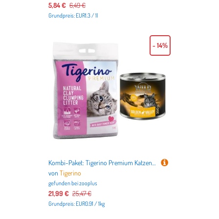
5,84 €
6,49 €
Grundpreis: EUR1.3 / 1l
- 14%
Kombi-Paket: Tigerino Premium Katzenstreu 2 x 12 kg + Wild Freedom Trocken- & Nassfutter - Babypuderduft + Golden Valley - Kaninchen & Huhn - 200 g Nassfutter
von
Tigerino
gefunden bei
zooplus
21,99 €
25,47 €
Grundpreis: EUR0.91 / 1kg