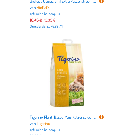
Biokat´s Classic 3in1 Extra Katzenstreu - 14 l
von
BioKat's
gefunden bei
zooplus
10,45 €
12,39 €
Grundpreis: EUR0.88 / 1l
Tigerino Plant-Based Mais Katzenstreu - Babypuderduft - 14 l
von
Tigerino
gefunden bei
zooplus