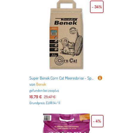
- 34%
Super Benek Corn Cat Meeresbrise - Sparpaket: 3 x 7 l (ca. 13,2 kg)
von
Benek
gefunden bei
zooplus
16,79 €
25,47 €
Grundpreis: EUR1.14 / 1l
- 4%