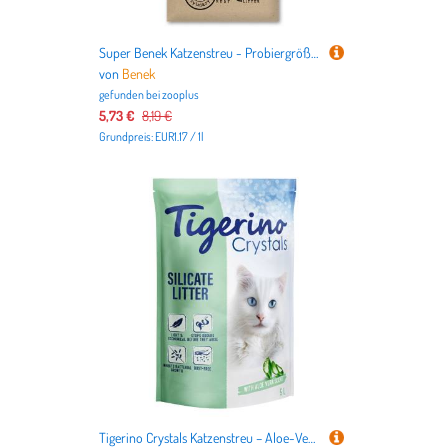
Super Benek Katzenstreu - Probiergröße 7 l - Corn Cat Natural
von
Benek
gefunden bei
zooplus
5,73 €
8,19 €
Grundpreis: EUR1.17 / 1l
Tigerino Crystals Katzenstreu – Aloe-Vera-Duft - Sparpaket 6 x 5 l