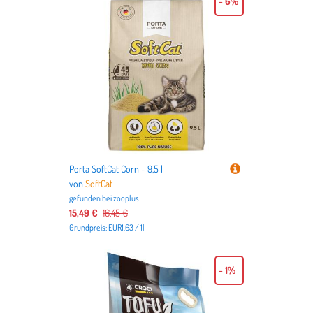
- 6%
Porta SoftCat Corn - 9,5 l
von
SoftCat
gefunden bei
zooplus
15,49 €
16,45 €
Grundpreis: EUR1.63 / 1l
- 1%