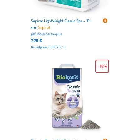
Sepicat LightWeight Classic Spa - 10 l
von
Sepicat
gefunden bei
zooplus
7,29 €
Grundpreis: EUR0.73 / 1l
- 16%