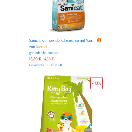
Sanicat Klumpende Katzenstreu mit Vanille & Mandarine - Sparpaket: 2 x 8 l
von
Sanicat
gefunden bei
zooplus
13,29 €
14,58 €
Grundpreis: EUR0.83 / 1l
- 13%