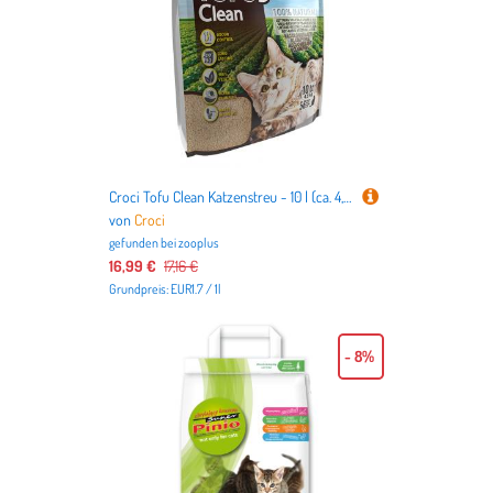
Croci Tofu Clean Katzenstreu - 10 l (ca. 4,5 kg)
von
Croci
gefunden bei
zooplus
16,99 €
17,16 €
Grundpreis: EUR1.7 / 1l
- 8%