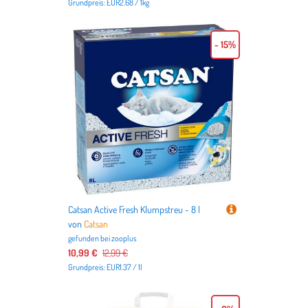
Grundpreis: EUR2.68 / 1kg
- 15%
Catsan Active Fresh Klumpstreu - 8 l
von
Catsan
gefunden bei
zooplus
10,99 €
12,99 €
Grundpreis: EUR1.37 / 1l