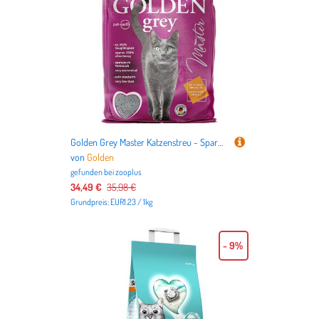
Golden Grey Master Katzenstreu - Sparpaket: 2 x 14 kg
von
Golden
gefunden bei
zooplus
34,49 €
35,98 €
Grundpreis: EUR1.23 / 1kg
- 9%