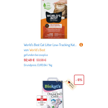
World's Best Cat Litter Low-Tracking Katzenstreu - Sparpaket: 2 x 12,7 kg
von
World's Best
gefunden bei
zooplus
92,49 €
93,98 €
Grundpreis: EUR3.64 / 1kg
- 6%