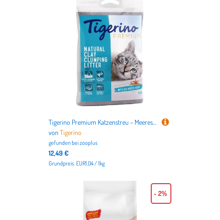
Tigerino Premium Katzenstreu – Meeresbrise-Duft - 12 kg
von
Tigerino
gefunden bei
zooplus
12,49 €
Grundpreis: EUR1.04 / 1kg
- 2%