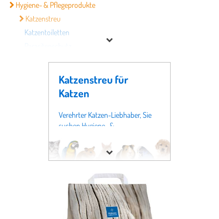
Hygiene- & Pflegeprodukte
Katzenstreu
Katzentoiletten
Parasitenschutz
Tierhaarentferner
Katzen-Gesundheit
Katzenstreu für
Katzen-Spielzeuge
Katzen
Katzen-Zubehör
Katzenfutter
Verehrter Katzen-Liebhaber, Sie
suchen Hygiene- &
Pflegeprodukte, und zwar ganz
Marke
speziell Katzenstreu? Dann sind sie
auf dieser Seite genau richtig -
Preis
denn Sie befinden sich bei
Futter
& Tierbedarf
in der Fachabteilung
% Sale
für
Katzen
, und zwar im Bereich
Hygiene- & Pflegeprodukte
genau vor dem Regal für