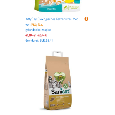
KittyBay Ökologisches Katzenstreu Meow Tai Brauner Maniok - Sparpaket: 3 x 10 l (18 kg)
von
Kitty Bay
gefunden bei
zooplus
41,84 €
47,97 €
Grundpreis: EUR1.55 / 1l