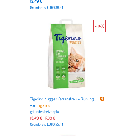
12,49 €
Grundpreis: EUR0.89 / 1l
- 14%
Tigerino Nuggies Katzenstreu – Frühlingswiesenduft - Sparpaket 2 x 14 l
von
Tigerino
gefunden bei
zooplus
15,49 €
17,98 €
Grundpreis: EUR0.55 / 1l