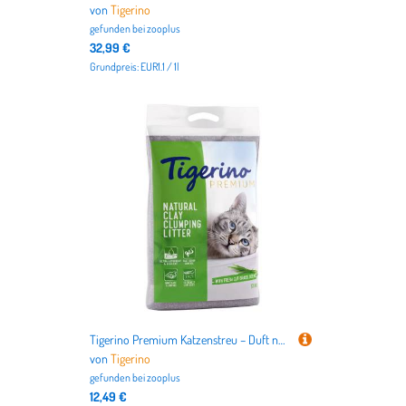
von
Tigerino
gefunden bei
zooplus
32,99 €
Grundpreis: EUR1.1 / 1l
Tigerino Premium Katzenstreu – Duft nach frischem Gras - 12 kg
von
Tigerino
gefunden bei
zooplus
12,49 €