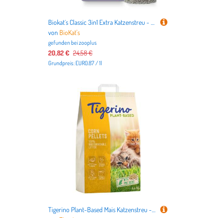
Biokat´s Classic 3in1 Extra Katzenstreu - Sparpaket: 2 x 14 l
von
BioKat's
gefunden bei
zooplus
20,82 €
24,58 €
Grundpreis: EUR0.87 / 1l
Tigerino Plant-Based Mais Katzenstreu - Pinienduft - 7 l