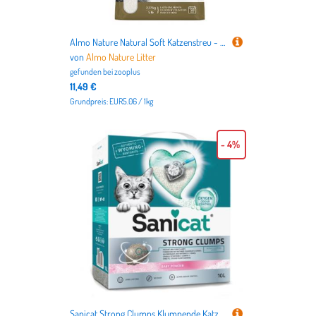
Almo Nature Natural Soft Katzenstreu - 2,27 kg
von
Almo Nature Litter
gefunden bei
zooplus
11,49 €
Grundpreis: EUR5.06 / 1kg
- 4%
Sanicat Strong Clumps Klumpende Katzenstreu - Sparpaket: 2 x 10 l