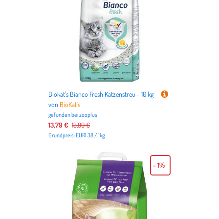
Biokat's Bianco Fresh Katzenstreu - 10 kg
von
BioKat's
gefunden bei
zooplus
13,79 €
13,89 €
Grundpreis: EUR1.38 / 1kg
- 1%