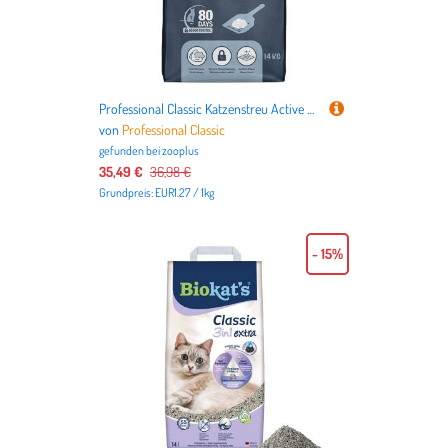
Sie bei uns alles finden, was Sie als
Katzen-Liebhaber benötigen.
Professional Classic Katzenstreu Active Carbon - Sparpaket: 2 x 14 kg
von
Professional Classic
gefunden bei
zooplus
35,49 €
36,98 €
Grundpreis: EUR1.27 / 1kg
- 15%