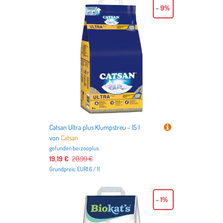
- 9%
Catsan Ultra plus Klumpstreu - 15 l
von
Catsan
gefunden bei
zooplus
19,19 €
20,99 €
Grundpreis: EUR1.6 / 1l
- 1%