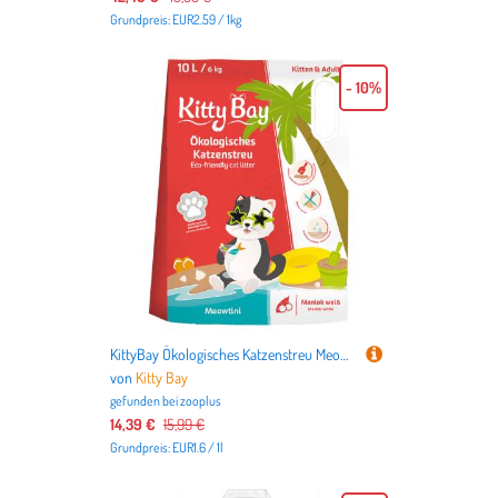
Grundpreis: EUR2.59 / 1kg
- 10%
KittyBay Ökologisches Katzenstreu Meowtini Weißer Maniok - 10 l (6 kg)
von
Kitty Bay
gefunden bei
zooplus
14,39 €
15,99 €
Grundpreis: EUR1.6 / 1l