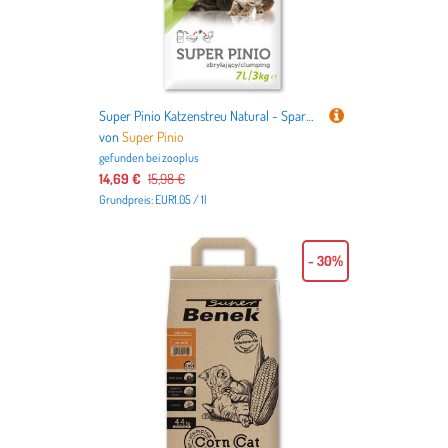
Super Pinio Katzenstreu Natural - Sparpaket: 2 x 7 l (ca. 6 kg)
von
Super Pinio
gefunden bei
zooplus
14,69 €
15,98 €
Grundpreis: EUR1.05 / 1l
- 30%