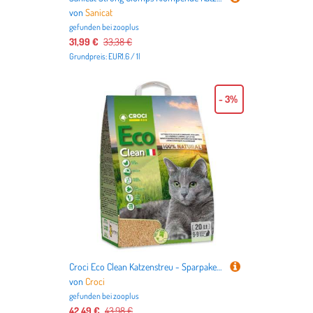
von
Sanicat
gefunden bei
zooplus
31,99 €
33,38 €
Grundpreis: EUR1.6 / 1l
- 3%
Croci Eco Clean Katzenstreu - Sparpaket: 2 x 20 l (ca. 16,4 kg)
von
Croci
gefunden bei
zooplus
42,49 €
43,98 €