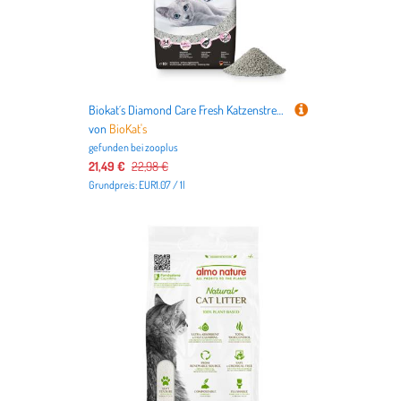
Biokat´s Diamond Care Fresh Katzenstreu - Sparpaket: 2 x 10 l
von
BioKat's
gefunden bei
zooplus
21,49 €
22,98 €
Grundpreis: EUR1.07 / 1l