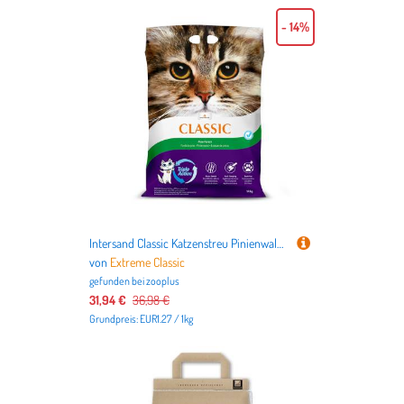
- 14%
Intersand Classic Katzenstreu Pinienwald - Sparpaket: 2 x 14 kg
von
Extreme Classic
gefunden bei
zooplus
31,94 €
36,98 €
Grundpreis: EUR1.27 / 1kg