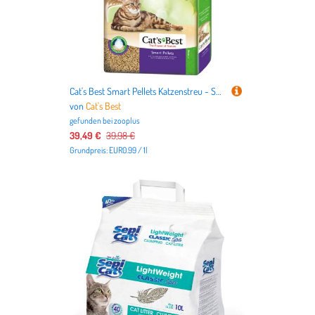
Cat's Best Smart Pellets Katzenstreu - Sparpaket: 2 x 20 l
von
Cat's Best
gefunden bei
zooplus
39,49 €
39,98 €
Grundpreis: EUR0.99 / 1l