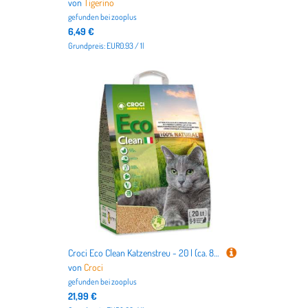
von
Tigerino
gefunden bei
zooplus
6,49 €
Grundpreis: EUR0.93 / 1l
Croci Eco Clean Katzenstreu - 20 l (ca. 8,2 kg)
von
Croci
gefunden bei
zooplus
21,99 €