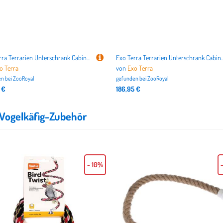
Exo Terra Terrarien Unterschrank Cabinet 90cm
Exo Terra Terrarien Unter
o Terra
von
Exo Terra
n bei
ZooRoyal
gefunden bei
ZooRoyal
 €
186,95 €
Vogelkäfig-Zubehör
- 10%