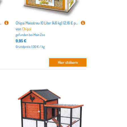
iter (15 kg) (1,60 € pro 1 kg)
Chipsi Maisstreu 10 Liter (4,6 kg) (2,16 € pro 1 kg)
von
Chipsi
gefunden bei
Main Zoo
9,95 €
Grundpreis: 1,00 € / kg
Hier stöbern