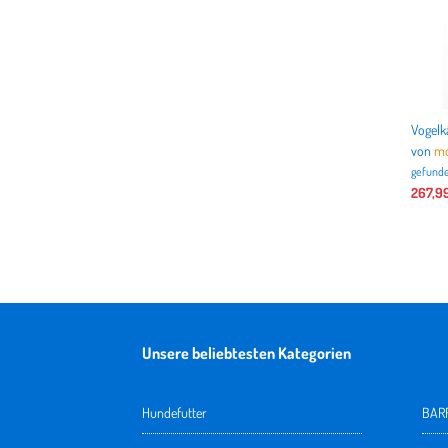
von
mo
gefunde
267,9
Unsere beliebtesten Kategorien
Hundefutter
BARF