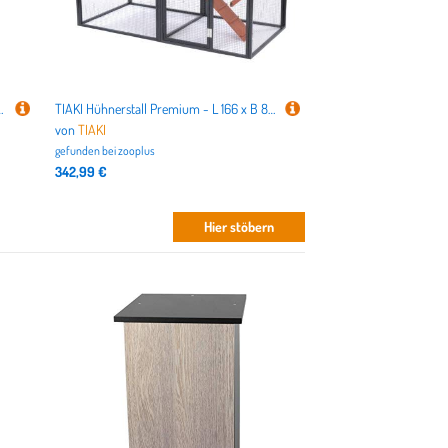
für Hühnerställe - B 40 x H 43 cm
TIAKI Hühnerstall Premium - L 166 x B 88 x H 131,4 cm (2 Pakete*)
von
TIAKI
gefunden bei
zooplus
342,99 €
Hier stöbern