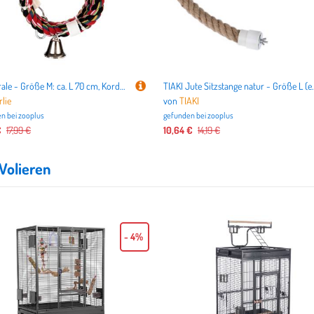
Seilspirale - Größe M: ca. L 70 cm, Kordel Ø 24 mm
TIAKI Jute Sitzstange natur 
rlie
von
TIAKI
n bei
zooplus
gefunden bei
zooplus
€
17,99 €
10,64 €
14,19 €
Volieren
- 4%