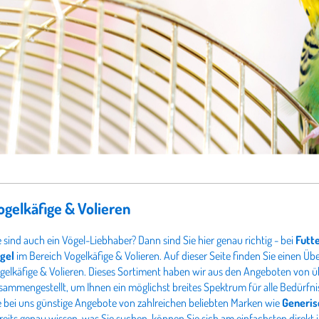
ogelkäfige & Volieren
e sind auch ein Vögel-Liebhaber? Dann sind Sie hier genau richtig - bei
Futt
gel
im Bereich Vogelkäfige & Volieren. Auf dieser Seite finden Sie einen Ü
gelkäfige & Volieren. Dieses Sortiment haben wir aus den Angeboten von ü
sammengestellt, um Ihnen ein möglichst breites Spektrum für alle Bedürfn
e bei uns günstige Angebote von zahlreichen beliebten Marken wie
Generis
reits genau wissen, was Sie suchen, können Sie sich am einfachsten direkt