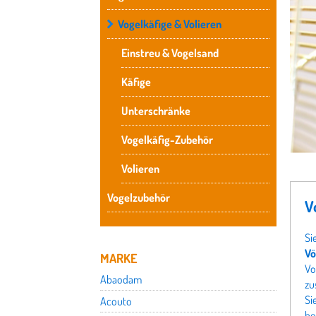
Vogelkäfige & Volieren
Einstreu & Vogelsand
Käfige
Unterschränke
Vogelkäfig-Zubehör
Volieren
Vogelzubehör
V
Si
Vö
MARKE
Vo
Abaodam
zu
Si
Acouto
be