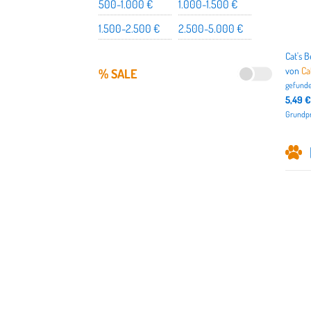
500-1.000 €
1.000-1.500 €
1.500-2.500 €
2.500-5.000 €
von
Ca
% SALE
gefunde
5,49 €
Grundpre