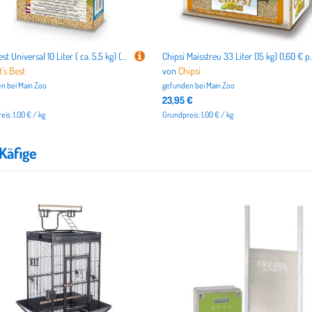
Cat's Best Universal 10 Liter ( ca. 5,5 kg) (1,00 € pro 1 kg)
Chipsi Maisstreu 33 L
t's Best
von
Chipsi
n bei
Main Zoo
gefunden bei
Main Zoo
23,95 €
is: 1,00 € / kg
Grundpreis: 1,00 € / kg
Käfige