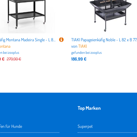
Vogelkäfig Montana Madeira Single - L 86 x B 54 x H 155 cm (2 Pakete)
TIAKI Papageien
ntana
von
TIAKI
n bei
zooplus
gefunden bei
zooplus
9 €
279,90 €
186,99 €
Top Marken
en für Hunde
Superpet