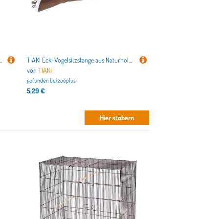
- Größe L (extra lang): Ø 3,2 x L 91 cm
TIAKI Eck-Vogelsitzstange aus Naturholz - Größe S: L 30 x B 2 cm
von
TIAKI
gefunden bei
zooplus
5,29 €
Hier stöbern