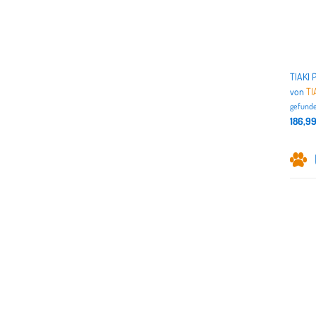
von
TI
gefunde
186,9