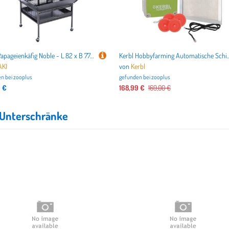
TIAKI Papageienkäfig Noble - L 82 x B 77,4 x H 164 cm
Kerbl Hobbyfarming Automatische Schiebetür 
AKI
von
Kerbl
n bei
zooplus
gefunden bei
zooplus
9 €
168,99 €
169,00 €
Unterschränke