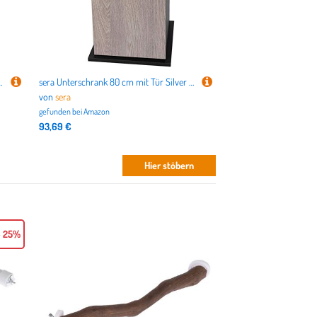
schrank Cabinet 60cm
sera Unterschrank 80 cm mit Tür Silver Oak für Scaper Cube, Groß
von
sera
gefunden bei
Amazon
93,69 €
Hier stöbern
- 25%