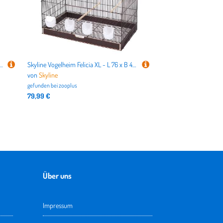
käfig Noble - L 82 x B 77,4 x H 164 cm
Skyline Vogelheim Felicia XL - L 76 x B 45 x H 85 cm
von
Skyline
gefunden bei
zooplus
79,99 €
Über uns
Impressum