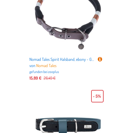
Nomad Tales Spirit Halsband, ebony - Größe M: 40 - 46 cm Halsumfang, 35 mm breit
von
Nomad Tales
gefunden bei
zooplus
15,89 €
26,49 €
- 5%