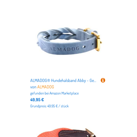
ALMADOG® Hundehalsband Abby - Geflochtenes Fettleder Silbergrau M (38,5-46cm Halsumfang, 2,7cm breit)
von
ALMADOG
gefunden bei
Amazon Marketplace
49,95 €
Grundpreis: 49.95 € / stück