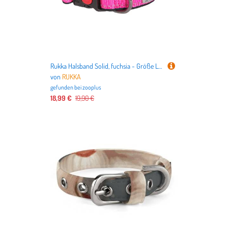
Rukka Halsband Solid, fuchsia - Größe L: 45 - 70 cm Halsumfang
von
RUKKA
gefunden bei
zooplus
18,99 €
19,90 €