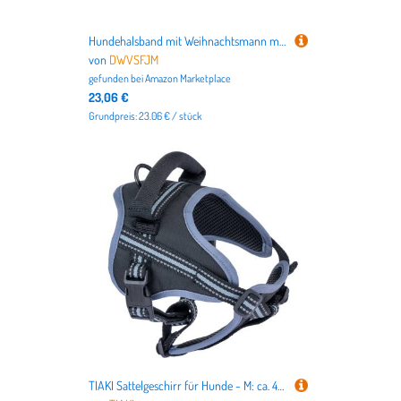
Hundehalsband mit Weihnachtsmann mit Box, verstellbar, weich und bequem, Welpenhalsbänder mit Metallschnalle, Haustierhalsband für kleine, mittelgroße Haustiere
von
DWVSFJM
gefunden bei
Amazon Marketplace
23,06 €
Grundpreis: 23.06 € / stück
TIAKI Sattelgeschirr für Hunde - M: ca. 48–65 cm Halsumfang