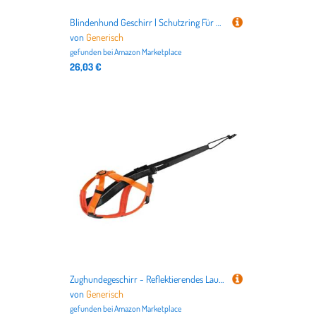
Blindenhund Geschirr | Schutzring Für Sehbehinderte Hunde | Schutzring Für Halsband Führung Bei Sehschwäche Und Für Sichere Nutzung Im Freien
von
Generisch
gefunden bei
Amazon Marketplace
26,03 €
Zughundegeschirr - Reflektierendes Laufgeschirr Für Hunde | Komfortabler Verstellbarer Gurt Für Spazierengehen Sport Training Schlittenziehen Outdoor Aktivitäten
von
Generisch
gefunden bei
Amazon Marketplace