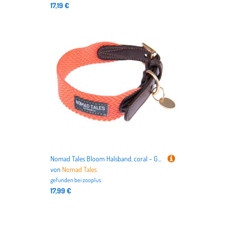
17,19 €
Nomad Tales Bloom Halsband, coral - Größe M: 40 - 46 cm Halsumfang, 32 mm breit
von
Nomad Tales
gefunden bei
zooplus
17,99 €