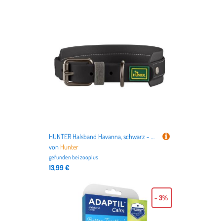
HUNTER Halsband Havanna, schwarz - Größe M-L: 55 cm lang, 40 mm breit
von
Hunter
gefunden bei
zooplus
13,99 €
- 3%