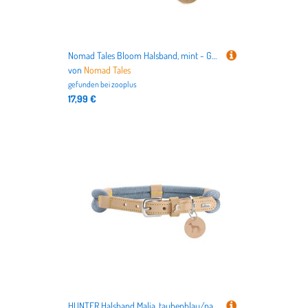
Nomad Tales Bloom Halsband, mint - Größe S: 36 - 40 cm Halsumfang, 25 mm breit
von
Nomad Tales
gefunden bei
zooplus
17,99 €
HUNTER Halsband Malia, taubenblau/natur - Größe 65/L: 50 - 59 cm Halsumfang