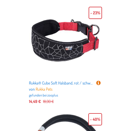
- 23%
Rukka® Cube Soft Halsband, rot / schwarz - Größe M: 30 - 50 cm Halsumfang, 25 mm breit
von
Rukka Pets
gefunden bei
zooplus
14,49 €
18,90 €
- 40%