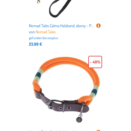
Nomad Tales Calma Halsband, ebony - Passende Leine: 200 cm lang, 20 mm breit
von
Nomad Tales
gefunden bei
zooplus
23,99 €
- 40%