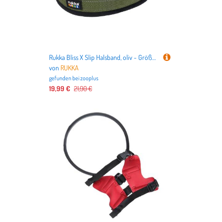
Rukka Bliss X Slip Halsband, oliv - Größe M: ca. 35 cm Halsumfang
von
RUKKA
gefunden bei
zooplus
19,99 €
21,90 €