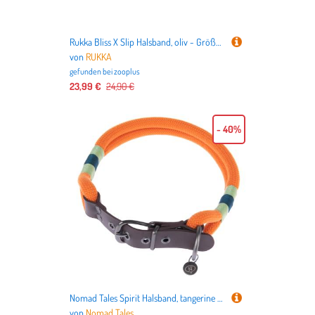
Rukka Bliss X Slip Halsband, oliv - Größe L: ca. 40 cm Halsumfang
von
RUKKA
gefunden bei
zooplus
23,99 €
24,90 €
- 40%
Nomad Tales Spirit Halsband, tangerine - Größe M: 40 - 46 cm Halsumfang, 35 mm breit
von
Nomad Tales