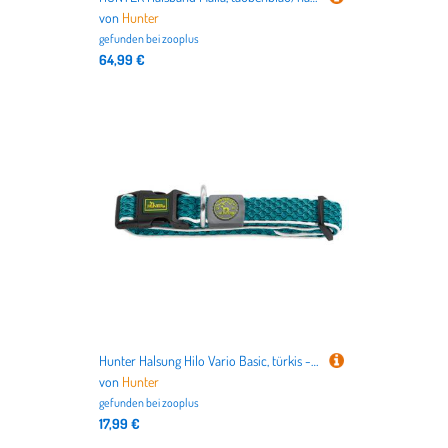
von
Hunter
gefunden bei
zooplus
64,99 €
Hunter Halsung Hilo Vario Basic, türkis - Größe M-L: 33 - 50 cm Halsumfang
von
Hunter
gefunden bei
zooplus
17,99 €