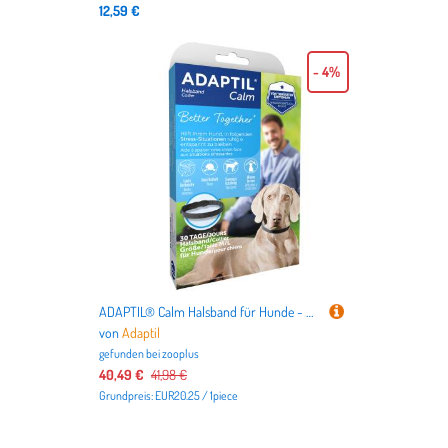
12,59 €
- 4%
ADAPTIL® Calm Halsband für Hunde - 2 Stück im Sparset (für große Hunde bis zu ca. 50 kg)
von
Adaptil
gefunden bei
zooplus
40,49 €
41,98 €
Grundpreis: EUR20.25 / 1piece