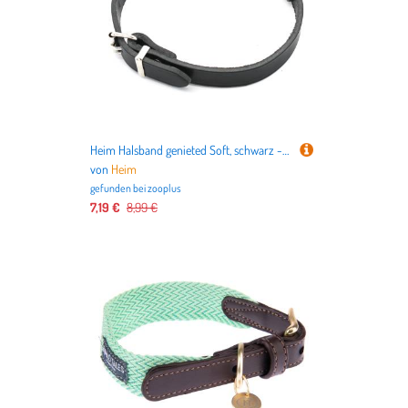
Heim Halsband genieted Soft, schwarz - Größe 32: 24 - 29 cm Halsumfang, 12 mm breit
von
Heim
gefunden bei
zooplus
7,19 €
8,99 €