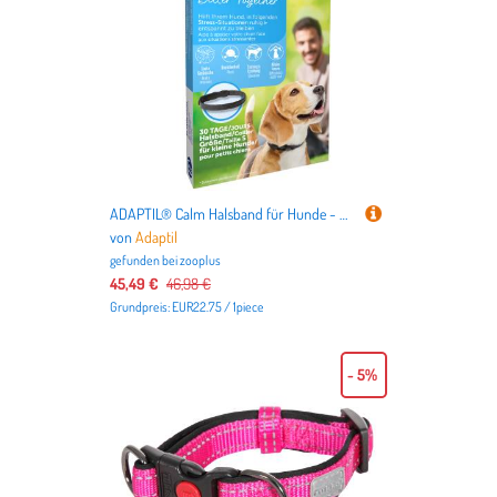
ADAPTIL® Calm Halsband für Hunde - 2 Stück im Sparset (für kleine Hunde bis 15 kg)
von
Adaptil
gefunden bei
zooplus
45,49 €
46,98 €
Grundpreis: EUR22.75 / 1piece
- 5%