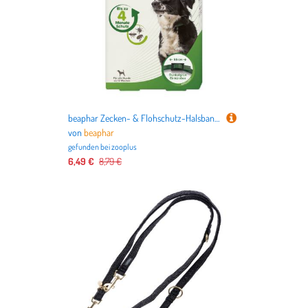
beaphar Zecken- & Flohschutz-Halsband für Hunde - ca. 65 cm Halsumfang
von
beaphar
gefunden bei
zooplus
6,49 €
8,79 €