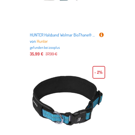
HUNTER Halsband Wolmar BioThane® x Leder, rauchblau/schwarz - Größe S-M: 50 cm lang, 24 mm breit
von
Hunter
gefunden bei
zooplus
35,99 €
37,99 €
- 2%