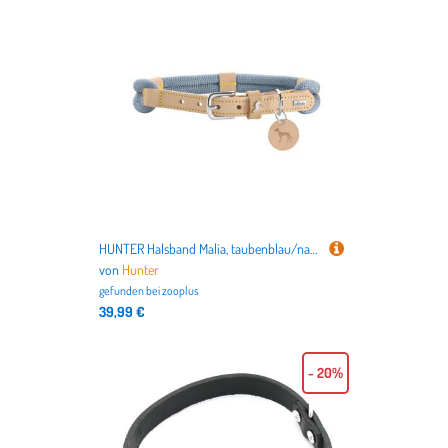
HUNTER Halsband Malia, taubenblau/natur - Größe 40/S: 30 - 35 cm Halsumfang
von
Hunter
gefunden bei
zooplus
39,99 €
- 20%