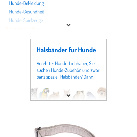
Hunde-Bekleidung
Hunde-Gesundheit
Hunde-Spielzeuge
Hunde-Zubehör
Ausläufe, Hütten & Zwinger
Betten, Kissen & Körbe
Halsbänder für Hunde
Erziehungshilfen & Agility
Fahrradanhänger & -körbe
Verehrter Hunde-Liebhaber, Sie
suchen Hunde-Zubehör, und zwar
Gassi-Produkte
ganz speziell Halsbänder? Dann
Halsbänder
sind sie auf dieser Seite genau
Näpfe
richtig - denn Sie befinden sich bei
Futter & Tierbedarf
in der
Transport- & Autoboxen
Fachabteilung für
Hunde
, und
Wasserspender
zwar im Bereich
Hunde-Zubehör
Hundefutter
genau vor dem Regal für
Hygiene- & Pflegeprodukte
Halsbänder. Wir haben auf dieser
Seite das Angebot an Halsbänder