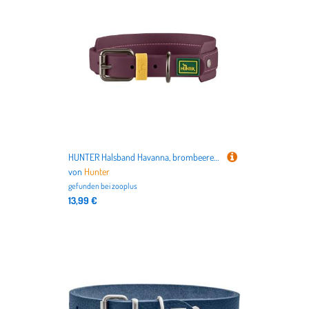
HUNTER Halsband Havanna, brombeere - Größe M - L: 42 - 50 cm Halsumfang
von
Hunter
gefunden bei
zooplus
13,99 €