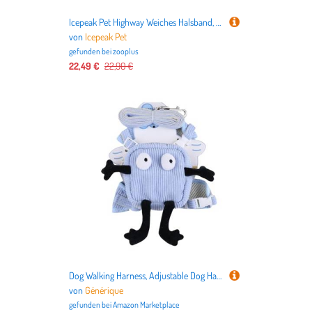
Icepeak Pet Highway Weiches Halsband, aqua - Größe L: 40 - 60 cm Halsumfang, 55 mm breit
von
Icepeak Pet
gefunden bei
zooplus
22,49 €
22,90 €
Dog Walking Harness, Adjustable Dog Harness, Hiking Dog Backpack, Small Medium Dog Harness, Dog Walking Harness with Bag Comfortable and versatile Harness Backpack for Small and Medium Dogs
von
Générique
gefunden bei
Amazon Marketplace