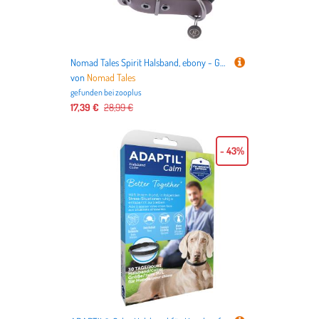
Nomad Tales Spirit Halsband, ebony - Größe XL: 52 - 58 cm Halsumfang, 40 mm breit
von
Nomad Tales
gefunden bei
zooplus
17,39 €
28,99 €
- 43%