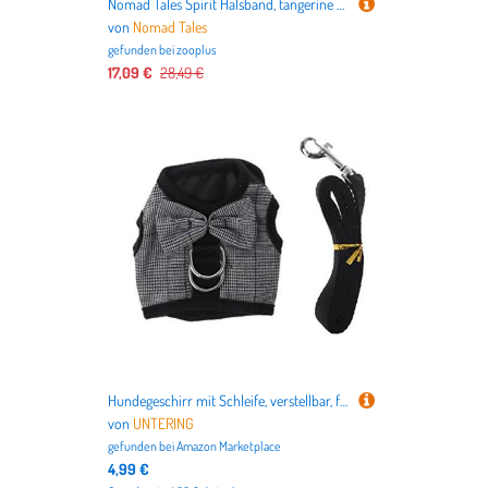
Nomad Tales Spirit Halsband, tangerine - Größe L: 46 - 52 cm Halsumfang, 40 mm breit
von
Nomad Tales
gefunden bei
zooplus
17,09 €
28,49 €
Hundegeschirr mit Schleife, verstellbar, für kleine Tiere, Rennmäuse, Kleintiere, Dekorationen
von
UNTERING
gefunden bei
Amazon Marketplace
4,99 €