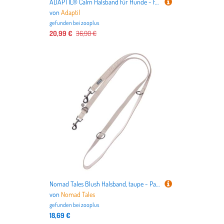
ADAPTIL® Calm Halsband für Hunde - für große Hunde (bis zu ca. 50 kg)
von
Adaptil
gefunden bei
zooplus
20,99 €
36,90 €
Nomad Tales Blush Halsband, taupe - Passende Leine: 200 cm lang, 20 mm breit
von
Nomad Tales
gefunden bei
zooplus
18,69 €