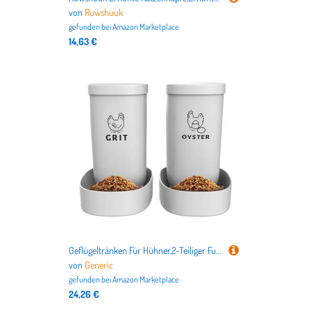
von
Ruwshuuk
gefunden bei
Amazon Marketplace
14,63 €
Geflügeltränken Für Hühner,2-Teiliger Futterautomat Für Küken Entenfütterer,Stall Fütterung Geflügelzubehör für Grit Austernschale Outdoor Katzen | Hof Hinterwand Bauernhof Kaninchen Katzen Enten Vöge
von
Generic
gefunden bei
Amazon Marketplace
24,26 €