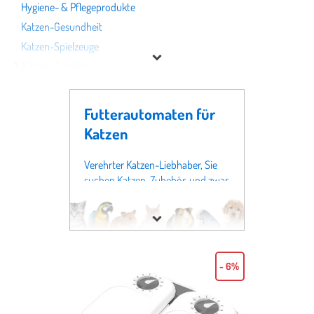
Hygiene- & Pflegeprodukte
Katzen-Gesundheit
Katzen-Spielzeuge
Katzen-Zubehör
Betten, Kissen & Höhlen
Futterautomaten
Futterautomaten für
Halsbänder & Geschirr
Katzen
Katzennetze & -klappen
Katzenstreu
Verehrter Katzen-Liebhaber, Sie
suchen Katzen-Zubehör, und zwar
Näpfe
ganz speziell Futterautomaten?
Transportboxen & Tragetaschen
Dann sind sie auf dieser Seite
Wasserspender
genau richtig - denn Sie befinden
sich bei
Futter & Tierbedarf
in
Katzenfutter
der Fachabteilung für
Katzen
, und
- 6%
zwar im Bereich
Katzen-Zubehör
Marke
genau vor dem Regal für
Futterautomaten. Wir haben auf
Preis