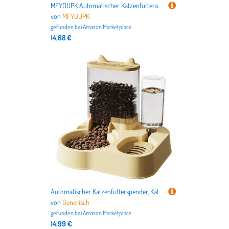
MFYOUPK Automatischer Katzenfutterautomat,2-in-1 Futterautomat Für Haustiere - Intelligenter Trinkbrunnen Für Haustiere Innen Außen Unterwegs Urlaub Katze Welpe
von
MFYOUPK
gefunden bei
Amazon Marketplace
14,68 €
Automatischer Katzenfutterspender, Katzenfutterspender und Wasserspender - Anti-Kipp-Hundefutterspender, Katzenfutterspender,Katzen-Leckerli-Spender, automatischer Futterautomat mit großer Kapazität,
von
Generisch
gefunden bei
Amazon Marketplace
14,99 €