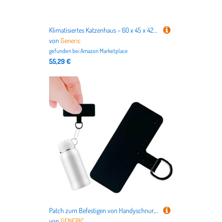
Klimatisiertes Katzenhaus – 60 x 45 x 42 cm, isolierter Kühlschutz mit Eisbeuteln, faltbares Haustierhöhlenbett für heiße , tragbares Hunde- und Katzenhaus für Wohnung, Terrasse, Balkon, Reisen
von
Generic
gefunden bei
Amazon Marketplace
55,29 €
Patch zum Befestigen von Handyschnur, Patch für Handy, Sicherheitsverbindungsteil für Kabel, Sicherheits-Verbindungsstück für Lanyard, Zungenflicken
von
GENERIC