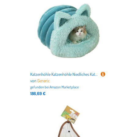
nicht nur alles für Deutschlands beliebteste Haustiere
Hund
und
Katze
, sondern auch für
Vögel
,
Kleintiere
,
Aquarien
,
Terrarien
bis hin zu dem
Tierbedarf für Pferde
.
Katzenhöhle Katzenhöhle Niedliches Katzenbett mit Katzenohren Katzenohren Katzenhöhle Kuschelig Kuschelhöhle Kuschelhöhle Kuschelhöhle für Katzen Kleine Hunde Indoor
von
Generic
gefunden bei
Amazon Marketplace
186,69 €