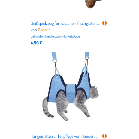
Beißspielzeug für Kätzchen, Fischgräten-Beißring, interaktives Katzenkauspielzeug, niedlicher hölzerner Kätzchen-Beißring für drinnen und draußen, Spielen für Langeweile
von
Generic
gefunden bei
Amazon Marketplace
4,99 €
Hängematte zur Fellpflege von Hunden, Katzengeschirr | Hängematte für Haustiere mit Krallenschnitt, atmungsaktive Hängematte für Katzen, bequemes sicheres Geschirr für die Fellpflege ca