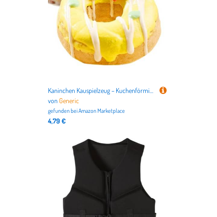
Kaninchen Kauspielzeug – Kuchenförmiges Nagerzubehör aus Naturholz, Zahnpflege-Spielzeug für | Bio Kleintier Kauspielzeug, Hamster Knabberblöcke für Zähne, Spielspaß für Chinchillas
von
Generic
gefunden bei
Amazon Marketplace
4,79 €