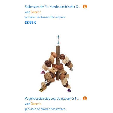
Seifenspender für Hunde, elektrischer Sprüher, Seifenspender, Schaumstoffmaschine, wiederaufladbar, Haustierbedarf, Bär-Dinosaurier-Reinigungswerkzeuge, Badezubehör für Hunde und Katzen
von
Generic
gefunden bei
Amazon Marketplace
22,69 €
Vogelkauspielspielzeug, Spielzeug für Holzvogelbiss + Walnüsse + Loofah -Käfig für Cockatiel für Papageien Hängen
von
Generic
gefunden bei
Amazon Marketplace