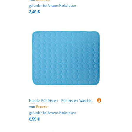
gefunden bei
Amazon Marketplace
3,49 €
Hunde-Kühlkissen – Kühlkissen, Waschbare Hundeliegematte | wasserdichte Liegefläche Für Welpen, Haustierbett Für Ältere Welpen, Zuhause, Wohnzimmer, Reise, Schlafzimmer, Terrasse, Camping, AUT
von
Generic
gefunden bei
Amazon Marketplace
8,59 €