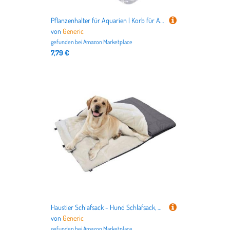
Pflanzenhalter für Aquarien | Korb für Aquarienpflanzen mit Haken | Schale für Aquarienpflanzen, Wasserpflanzschale, Aquariumdekoration, Pflanztopf für die Anzucht
von
Generic
gefunden bei
Amazon Marketplace
7,79 €
Haustier Schlafsack - Hund Schlafsack, Warme Haustier Hundekatze Bett | Leichte Hundebettmatte Mit Kissen, Warmes Wasserdichtes Welpenzubehör Für Camping -Wanderwanderungen Im Freien Im Freien Im Frei
von
Generic
gefunden bei
Amazon Marketplace