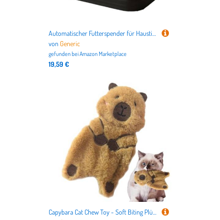
Automatischer Futterspender für Haustiere, mit großem Fassungsvermögen, ausgezeichneter Futterspender, langlebig, hergestellt aus Strukturen zu Hause und Mangi und
von
Generic
gefunden bei
Amazon Marketplace
19,59 €
Capybara Cat Chew Toy - Soft Biting Plüsch Puppe, Kätzchen Tissing Play Toy | Interaktive Haustieranreicherung für Jagdübung Wohnung Tägliche lustige Reise Geburtstagsgeschenk im Innenbereich