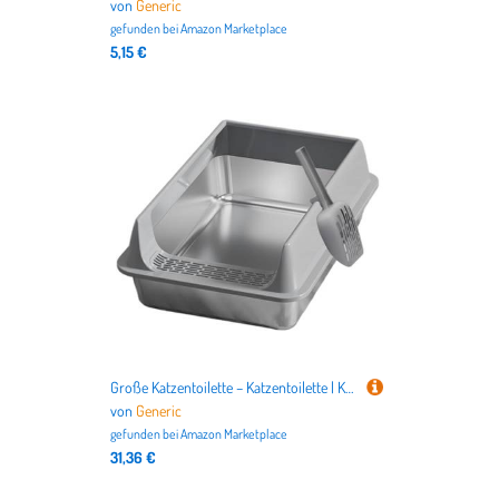
von
Generic
gefunden bei
Amazon Marketplace
5,15 €
Große Katzentoilette – Katzentoilette | Katzentoiletten | große Haustierstreuboxen | leicht zu reinigende Haustier-Literbox | Geruchskontrolle Haustiertoilette mit Schaufel für Wohnzimmer, Schlafsaal
von
Generic
gefunden bei
Amazon Marketplace
31,36 €