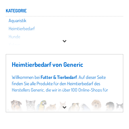
KATEGORIE
Aquaristik
Heimtierbedarf
Hunde
Katzen
Kleintiere
Nutztiere
Heimtierbedarf von Generic
Pferde
Terraristik
Willkommen bei
Futter & Tierbedarf
. Auf dieser Seite
finden Sie alle Produkte für den Heimtierbedarf des
Vögel
Herstellers Generic, die wir in über 100 Online-Shops für
Tierbedarf finden konnten. Um gezielter zu suchen, können
Generic
Sie auch direkt in unseren Fachabteilungen
Aquaristik von
Generic
oder Angeboten für
Hunde von Generic
schauen.
Preis
Sollten Sie hier nicht fündig werden, schauen Sie sich doch
in unseren gesamten Fachabteilungen um - von
% Sale
Hundefutter
bis zu
Katzenspielzeug
finden Sie bei uns