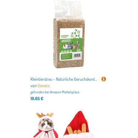
Kleintierstreu - Natürliche Geruchskontrolle Holzspäne | Terrarium Substrat Für Vögel Frettchen Igel Chinchilla Hühner
von
Generic
gefunden bei
Amazon Marketplace
19,65 €