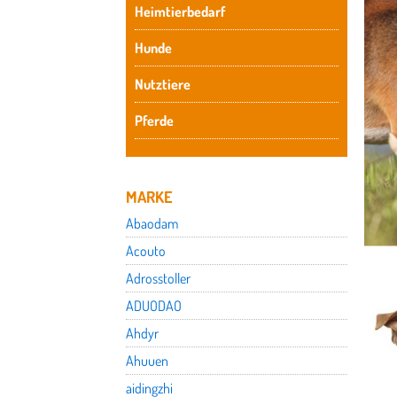
Heimtierbedarf
Hunde
Nutztiere
Pferde
MARKE
Abaodam
Acouto
Adrosstoller
ADUODAO
Ahdyr
Ahuuen
aidingzhi