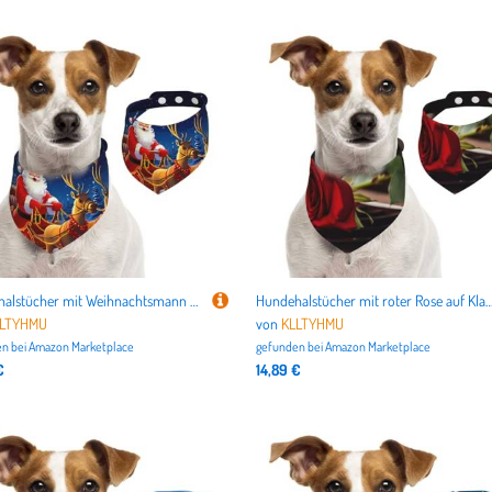
Hundehalstücher mit Weihnachtsmann auf Schlitten, Sommerhalstücher für Hunde, waschbar, verstellbar, Dreieckstuch für mittelgroße und große Hunde, Welpen und Katzen, Größe L
Hundehalstücher mit roter Rose auf Klavier, Sommerhalstücher für Hunde, waschbar, verstellbar, Dreieckstuch für mittelgroße und große Hunde, We
LLTYHMU
von
KLLTYHMU
n bei
Amazon Marketplace
gefunden bei
Amazon Marketplace
€
14,89 €