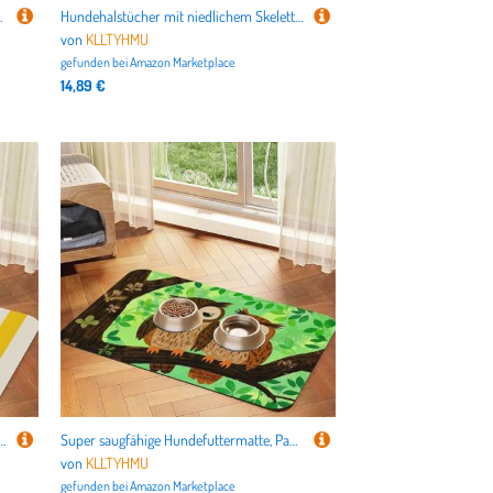
spad für Böden, schnell trocknende Wasserspendermatte für
Hundehalstücher mit niedlichem Skelett mit Blumen, Sommerhalstücher für Hunde, waschbar, verstellbar, Dreieckstuch für mittelgroße und große Hunde, Welpen und Katzen, Größe L
von
KLLTYHMU
gefunden bei
Amazon Marketplace
14,89 €
n, Haustier-Futtermatte für Futter- und Wassernäpfe, rutschfest, wasserdicht, Platzierungspad für Böden, schnell trocknende Wasserspendermatte
Super saugfähige Hundefuttermatte, Paar, Eule, sitzender Baum, Drucke, Haustier-Futtermatte für Futter- und Wassernäpfe, rutschfest, wasserdicht, Platzierungspad für Böden, schnell trocknende
von
KLLTYHMU
gefunden bei
Amazon Marketplace