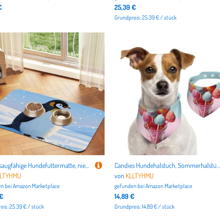
€
25,39 €
Grundpreis: 25.39 € / stück
Super saugfähige Hundefuttermatte, niedliche Vogelfuttermatte für Futter- und Wassernäpfe, rutschfest, wasserdicht, Platzierungspad für Böden, schnell trocknende Wasserspendermatte für Hunde, Welpen
Candies Hundehalstuch, Sommerhalstücher für Hunde, waschbar, verstellbar, dreieckig, niedliches Haustier-Lätzchen für mittelgroße und große Hunde, Welpen und Katzen, klein
LLTYHMU
von
KLLTYHMU
n bei
Amazon Marketplace
gefunden bei
Amazon Marketplace
 €
14,89 €
eis: 25.39 € / stück
Grundpreis: 14.89 € / stück