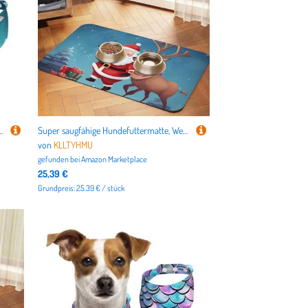
verstellbar, dreieckig, niedlich, für mittelgroße und große Hunde, Welpen und Katzen, klein
Super saugfähige Hundefuttermatte, Weihnachtsmann und Rentier, Haustier-Futtermatte für Futter- und Wassernäpfe, rutschfest, wasserdicht, Platzierungspad für Böden, schnell trocknende
von
KLLTYHMU
gefunden bei
Amazon Marketplace
25,39 €
Grundpreis: 25.39 € / stück