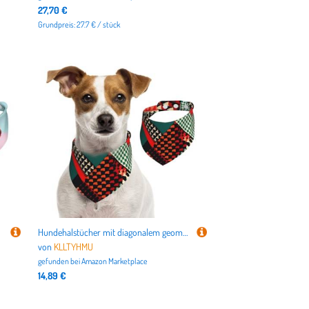
27,70 €
Grundpreis: 27.7 € / stück
Hundehalstücher mit diagonalem geometrischem Muster, Sommerhalstücher für Hunde, waschbar, verstellbar, dreieckig, niedlich, für mittelgroße und große Hunde, Welpen und Katzen, Größe M
von
KLLTYHMU
gefunden bei
Amazon Marketplace
14,89 €