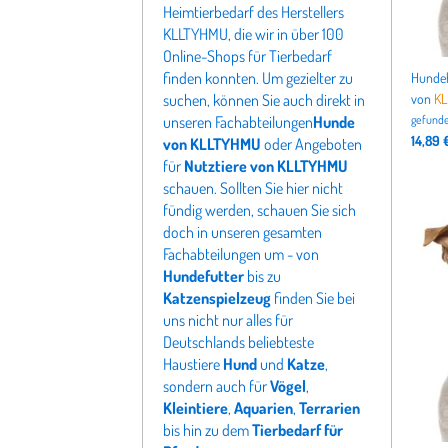
Heimtierbedarf des Herstellers
KLLTYHMU, die wir in über 100
Online-Shops für Tierbedarf
finden konnten. Um gezielter zu
suchen, können Sie auch direkt in
von
K
unseren Fachabteilungen
Hunde
gefunde
14,89 
von KLLTYHMU
oder Angeboten
für
Nutztiere von KLLTYHMU
schauen. Sollten Sie hier nicht
fündig werden, schauen Sie sich
doch in unseren gesamten
Fachabteilungen um - von
Hundefutter
bis zu
Katzenspielzeug
finden Sie bei
uns nicht nur alles für
Deutschlands beliebteste
Haustiere
Hund
und
Katze
,
sondern auch für
Vögel
,
Kleintiere
,
Aquarien
,
Terrarien
bis hin zu dem
Tierbedarf für