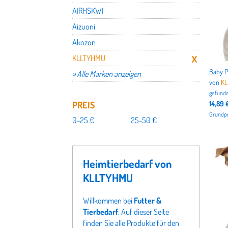
AIRHSKWI
Aizuoni
Akozon
KLLTYHMU
» Alle Marken anzeigen
von
K
gefunde
PREIS
14,89 
Grundpre
0-25 €
25-50 €
Heimtierbedarf von
KLLTYHMU
Willkommen bei
Futter &
Tierbedarf
. Auf dieser Seite
finden Sie alle Produkte für den