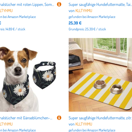
Hundehalstücher mit roten Lippen, Sommerhalstücher für Hunde, waschbar, verstellbar, Dreieckstuch für mittelgroße und große Hunde, Welpen und Katzen, Größe L
Super saugfähige Hundefuttermatte, Taipeh-Landschaft, Haustier-Futtermatte für Futter- und Wassernäpfe, rutschfest, wasserdicht, Platzierung
LLTYHMU
von
KLLTYHMU
n bei
Amazon Marketplace
gefunden bei
Amazon Marketplace
€
25,39 €
is: 14.89 € / stück
Grundpreis: 25.39 € / stück
Hundehalstücher mit Gänseblümchen-Motiv, Sommerhalstücher für Hunde, waschbar, verstellbar, Dreieckstuch für mittelgroße und große Hunde, Welpen und Katzen, klein
Super saugfähige Hundefuttermatte, zitronengelbe Streife
LLTYHMU
von
KLLTYHMU
n bei
Amazon Marketplace
gefunden bei
Amazon Marketplace