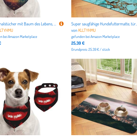
Hundehalstücher mit Baum des Lebens, Sommerhalstücher für Hunde, waschbar, verstellbar, dreieckig, niedlich, für mittelgroße und große Hunde, Welpen und Katzen, Größe M
Super saugfähige Hundefuttermatte, türkisfarbener Marmor, Haustier-Futtermatte für Futter- und Wassernäpfe, ruts
LLTYHMU
von
KLLTYHMU
n bei
Amazon Marketplace
gefunden bei
Amazon Marketplace
€
25,39 €
Grundpreis: 25.39 € / stück