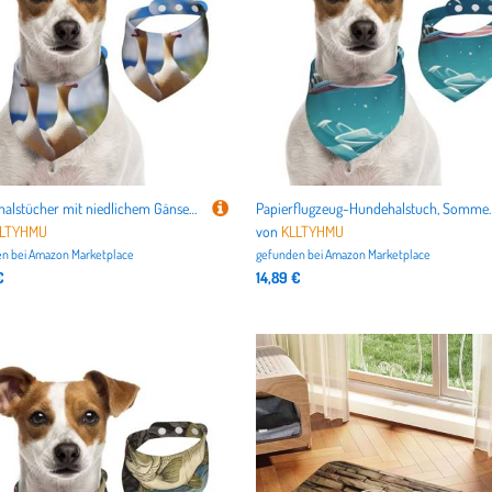
Hundehalstücher mit niedlichem Gänsemotiv, Sommerhalstücher für Hunde, waschbar, verstellbar, Dreieckstuch für mittelgroße und große Hunde, Welpen und Katzen, Größe M
Papierflugzeug-Hundehalstuch, Sommerhalstücher für Hunde, waschbar, 
LLTYHMU
von
KLLTYHMU
n bei
Amazon Marketplace
gefunden bei
Amazon Marketplace
€
14,89 €