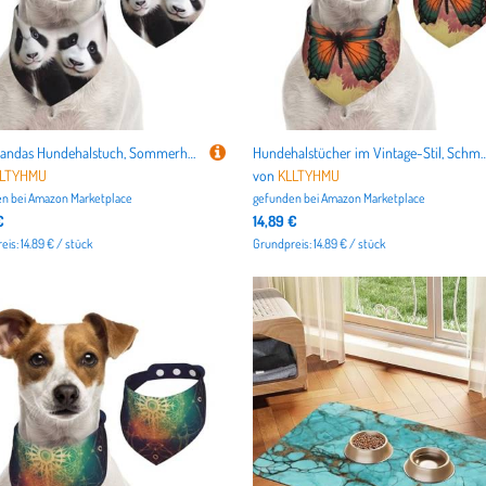
Baby Pandas Hundehalstuch, Sommerhalstücher für Hunde, waschbar, verstellbar, Dreieckstuch für mittelgroße und große Hunde, Welpen und Katzen, klein
Hundehalstücher im Vintage-Stil, Schmetterlings-Motiv, Sommerhalstücher für Hunde, waschbar, verstellbar, Dreieckstuch für mi
LLTYHMU
von
KLLTYHMU
n bei
Amazon Marketplace
gefunden bei
Amazon Marketplace
€
14,89 €
is: 14.89 € / stück
Grundpreis: 14.89 € / stück