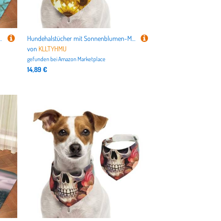
chfest, wasserdicht, Platzierungspad für Böden, schnell trocknende Wasserspendermatte
Hundehalstücher mit Sonnenblumen-Motiv, Sommerhalstücher für Hunde, waschbar, verstellbar, Dreieckstuch für mittelgroße und große Hunde, Welpen und Katzen, Größe M
von
KLLTYHMU
gefunden bei
Amazon Marketplace
14,89 €