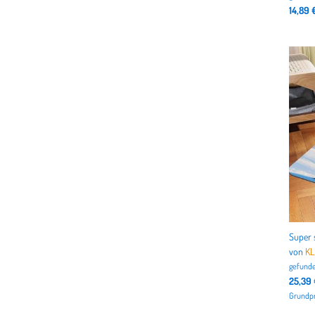
14,89 
von
K
gefunde
25,39
Grundpr