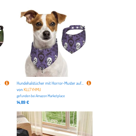
lpen und Katzen, Größe M
Hundehalstücher mit Horror-Muster auf violettem Hintergrund, Sommerhalstücher für Hunde, waschbar, verstellbar, dreieckig, niedliches Haustier-Lätzchen für mittelgroße und große Hunde, Welpen und
von
KLLTYHMU
gefunden bei
Amazon Marketplace
14,89 €