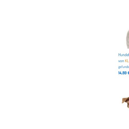
von
K
gefunde
14,89 