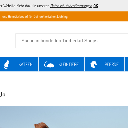
er Website. Mehr dazu in unseren
Datenschutzbestimmungen
.
OK
r und Heimtierbedarf für Deinen tierischen Liebling.
KATZEN
KLEINTIERE
PFERDE
U«