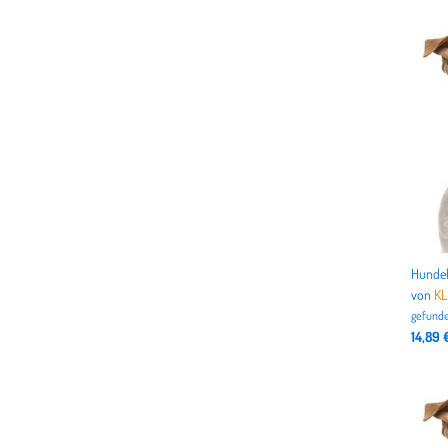
von
K
gefunde
14,89 