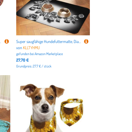
ttelgroße und große Hunde, Welpen und Katzen, klein
Super saugfähige Hundefuttermatte, Diamant-Schmucksteine, luxuriöse Futtermatte für Futter- und Wassernäpfe, rutschfest, wasserdicht, Platzierungspad für Böden, schnell trocknende Wasserspendermatte
von
KLLTYHMU
gefunden bei
Amazon Marketplace
27,70 €
Grundpreis: 27.7 € / stück