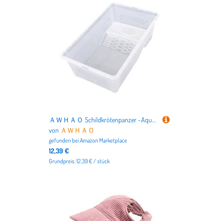
nicht nur alles für Deutschlands beliebteste Haustiere
Hund
und
Katze
, sondern auch für
Vögel
,
Kleintiere
,
Aquarien
,
Terrarien
bis hin zu dem
Tierbedarf für Pferde
.
ＡＷＨＡＯ Schildkrötenpanzer -Aquarium -Haustier -Terrarien mit Plattform -Reptilienzüchter für die Zucht, M
von
ＡＷＨＡＯ
gefunden bei
Amazon Marketplace
12,39 €
Grundpreis: 12.39 € / stück