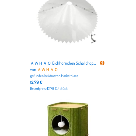
ＡＷＨＡＯ Eichhörnchen Schalldropel Vogel Feeder Stangen Vogelhaus Eichhörnchen Guard für Outdoor
von
ＡＷＨＡＯ
gefunden bei
Amazon Marketplace
12,79 €
Grundpreis: 12.79 € / stück