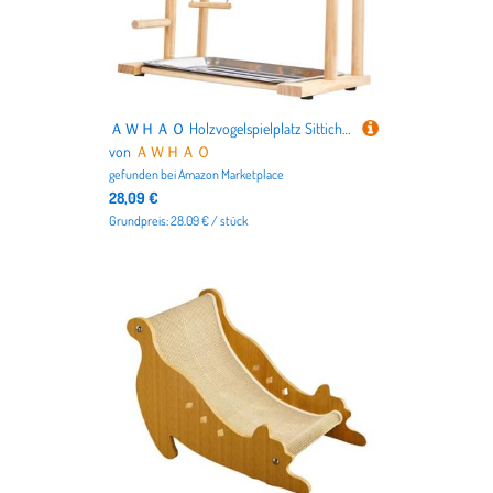
ＡＷＨＡＯ Holzvogelspielplatz Sittich Laufstall Leiter mit Tablett Vogel Spielständer Kletterspielzeug
von
ＡＷＨＡＯ
gefunden bei
Amazon Marketplace
28,09 €
Grundpreis: 28.09 € / stück