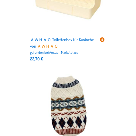
ＡＷＨＡＯ Toilettenbox für Kaninchen, Pipischale, Käfigzubehör für kleine Tiere, Beige
von
ＡＷＨＡＯ
gefunden bei
Amazon Marketplace
23,79 €