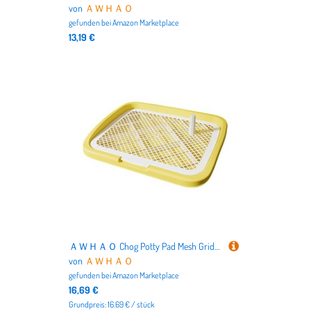
von
ＡＷＨＡＯ
gefunden bei
Amazon Marketplace
13,19 €
ＡＷＨＡＯ Chog Potty Pad Mesh Grids Toilette mit Abnehmbaren Netzwerkhunden Toilette von Zoll Hunden für Welpen für Kleine Hunde, Gelb
von
ＡＷＨＡＯ
gefunden bei
Amazon Marketplace
16,69 €
Grundpreis: 16.69 € / stück