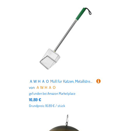
ＡＷＨＡＯ Müll für Katzen, Metallstreu, Komfortable Tragbare Katze Im Katzenalter mit Einem Langen Griff für Kätzchen, Grün
von
ＡＷＨＡＯ
gefunden bei
Amazon Marketplace
16,89 €
Grundpreis: 16.89 € / stück