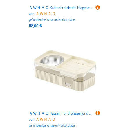
ＡＷＨＡＯ Katzenkratzbrett, Etagenbett, Lounge, Waschbares Sisalkissen, Haustier Katzenzubehör, Kätzchenspielzeug, Lounge Station, Größe XL
von
ＡＷＨＡＯ
gefunden bei
Amazon Marketplace
112,09 €
ＡＷＨＡＯ Katzen Hund Wasser und Lebensmittel Feeder Automatische Zyklus Haustiere Liefert Haustier Automatische Feeder, Creme
von
ＡＷＨＡＯ
gefunden bei
Amazon Marketplace