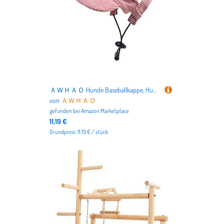
ＡＷＨＡＯ Hunde Baseballkappe, Hunde Sonnenhut, Hundehüte für Kleine Und Mittelgroße Hunde mit Ohrlöchern, Verstellbarer Cord Lässiger Haustierhut für Outdoor S, rosa S
von
ＡＷＨＡＯ
gefunden bei
Amazon Marketplace
11,19 €
Grundpreis: 11.19 € / stück