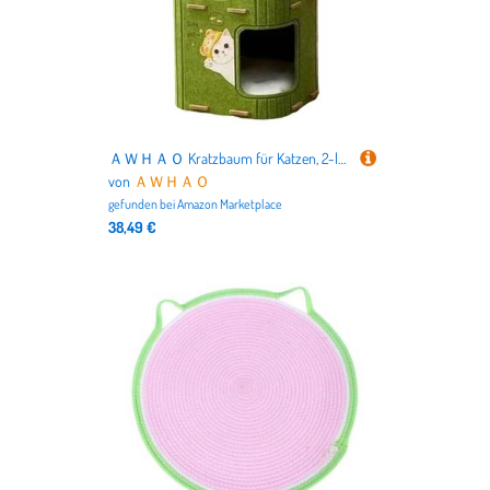
ＡＷＨＡＯ Kratzbaum für Katzen, 2-lagiges Haustierzubehör, schützt Teppiche und Sofas, Schleifklauen, Loungebett für Kätzchen mit 2 Pads, GrÜn
von
ＡＷＨＡＯ
gefunden bei
Amazon Marketplace
38,49 €