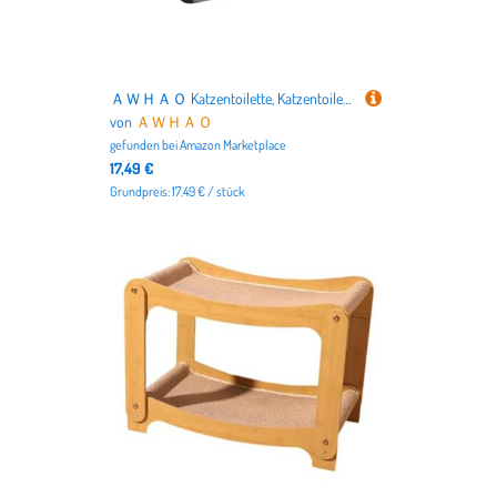
ＡＷＨＡＯ Katzentoilette, Katzentoilette, Katzenklo, Katzentoilette, Edelstahlbehälter, große Katzentoilette für Hauskatzen, Höhe 10cm
von
ＡＷＨＡＯ
gefunden bei
Amazon Marketplace
17,49 €
Grundpreis: 17.49 € / stück