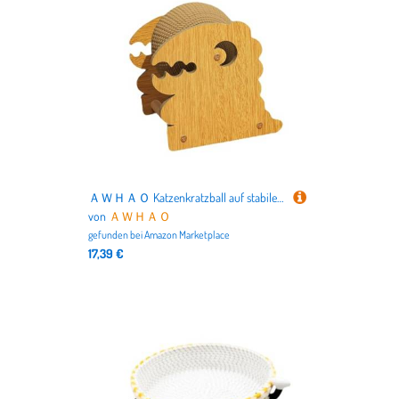
ＡＷＨＡＯ Katzenkratzball auf stabilem Ständer, fördert die Bewegung von Hauskatzen, Dinosaurierform
von
ＡＷＨＡＯ
gefunden bei
Amazon Marketplace
17,39 €