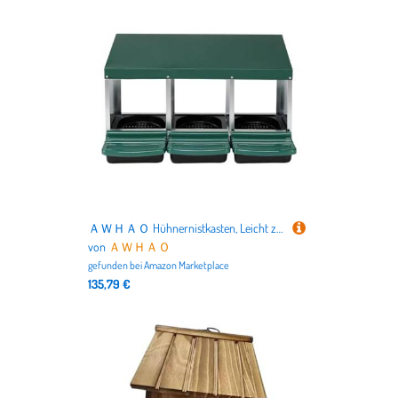
ＡＷＨＡＯ Hühnernistkasten, Leicht zu Reinigen, Geflügelnistkästen für Bauernhöfe, Hinterhöfe, Hühnerställe
von
ＡＷＨＡＯ
gefunden bei
Amazon Marketplace
135,79 €