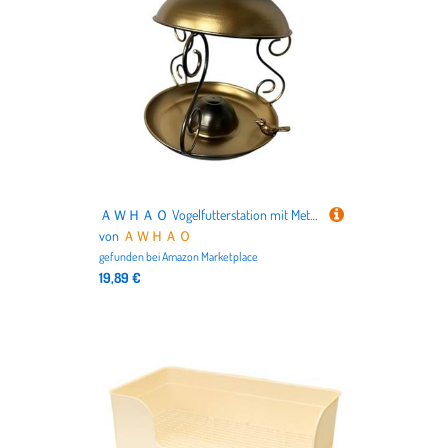
ＡＷＨＡＯ Vogelfutterstation mit Metalltablett Und Abdeckung, Vogelfutterstation Zum Aufhängen Im Freien, Tragbar, für Gartenvögel Liebhaber, Außendekoration, Bronze
von
ＡＷＨＡＯ
gefunden bei
Amazon Marketplace
19,89 €