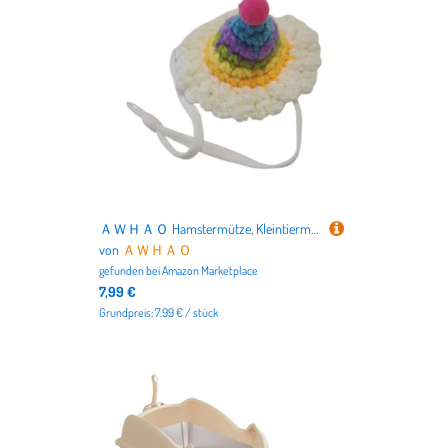
ＡＷＨＡＯ Hamstermütze, Kleintiermütze, Handgestrickte Mütze, Haustier-Kopfbedeckung für Schlangen, Eidechsen, Papageien, Regenbogen
von
ＡＷＨＡＯ
gefunden bei
Amazon Marketplace
7,99 €
Grundpreis: 7.99 € / stück