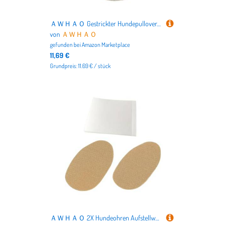
ＡＷＨＡＯ Gestrickter Hundepullover, Haustierpullover, Welpenpullover, Haustierstrickpullover für Kätzchen, White M
von
ＡＷＨＡＯ
gefunden bei
Amazon Marketplace
11,69 €
Grundpreis: 11.69 € / stück
ＡＷＨＡＯ 2X Hundeohren Aufstellwerkzeug Hundezubehör Ohrfixierung Hundeohren Posting Kit für Welpen Pferde Tiere Deutsche Schäferhunde, L