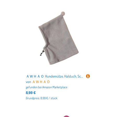
ＡＷＨＡＯ Hundemütze, Halstuch, Schal, Kopfschmuck, Mütze, Haarschmuck, Kopfbedeckung, Fleece Ohrenschützer für Kleintiere, Katzen, Grau, L
von
ＡＷＨＡＯ
gefunden bei
Amazon Marketplace
8,99 €
Grundpreis: 8.99 € / stück