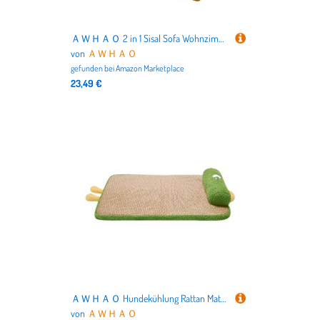
ＡＷＨＡＯ 2 in 1 Sisal Sofa Wohnzimmer Kratzmatte Atmungsaktiv Kätzchen Bett Sofa, Size S
von
ＡＷＨＡＯ
gefunden bei
Amazon Marketplace
23,49 €
ＡＷＨＡＯ Hundekühlung Rattan Matte Haustier Rasting Matte Hundebett für Hunde ruhen, 75cmx55cm
von
ＡＷＨＡＯ