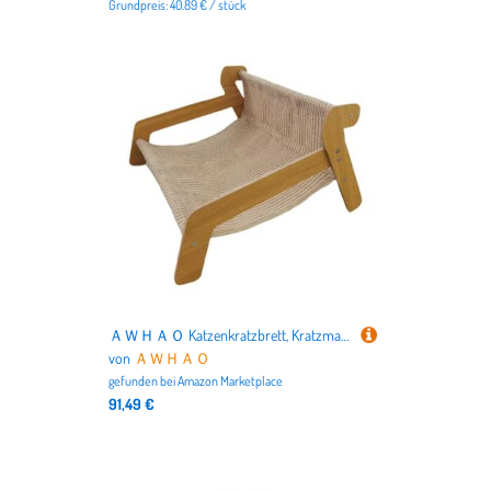
Grundpreis: 40.89 € / stück
ＡＷＨＡＯ Katzenkratzbrett, Kratzmatte, Haustiermöbel, Cartoon-Design, zum Schlafen, modern, stilvoll, zum Spielen, Ausruhen, für den Innenbereich, erhöhte, 45cmx52cmx28cm
von
ＡＷＨＡＯ
gefunden bei
Amazon Marketplace
91,49 €