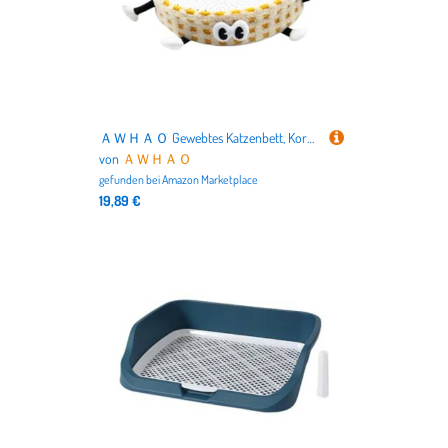
ＡＷＨＡＯ Gewebtes Katzenbett, Korb, Katzenkratzbaum, Haustierbett, Schlafhaus für Katzen im Innenbereich, Ruhe, Welpen, Gelb
von
ＡＷＨＡＯ
gefunden bei
Amazon Marketplace
19,89 €