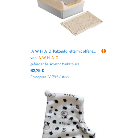
ＡＷＨＡＯ Katzentoilette mit offenem Zugang, Katzensandbehälter für Katzen, Khaki mit Matte
von
ＡＷＨＡＯ
gefunden bei
Amazon Marketplace
62,79 €
Grundpreis: 62.79 € / stück