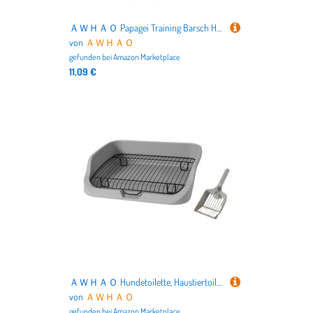
ＡＷＨＡＯ Papagei Training Barsch Holz Gym Vogel Käfig Spielzeug Tragbare Vogel Training Barsch T
von
ＡＷＨＡＯ
gefunden bei
Amazon Marketplace
11,09 €
ＡＷＨＡＯ Hundetoilette, Haustiertoilette, Netzgitter, Hundetoilette, Tragbar, für Den Innenbereich, Hundetöpfchen, Haustiertoilette für Haustiere, Katzen, Haus, Großer Hoher Zaun
von
ＡＷＨＡＯ
gefunden bei
Amazon Marketplace