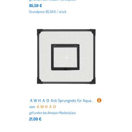
85,59 €
Grundpreis: 85.59 € / stück
ＡＷＨＡＯ Anti Sprungnetz für Aquarien, Abdeckung für Aquarium Oberteil, Ersatznetz, Reißfest, Einfach Aufzubauen, Schwarz, 45cmx45cm
von
ＡＷＨＡＯ
gefunden bei
Amazon Marketplace
21,09 €