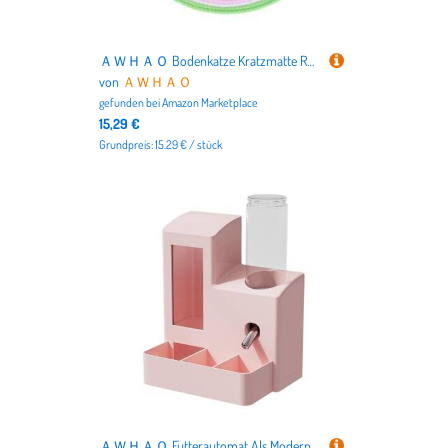
ＡＷＨＡＯ Bodenkatze Kratzmatte Resistente aktive Spielkatze Schlafmatte für Teppiche, Rosa
von
ＡＷＨＡＯ
gefunden bei
Amazon Marketplace
15,29 €
Grundpreis: 15.29 € / stück
ＡＷＨＡＯ Futterautomat Als Moderne Futterstation mit Trinkflasche Und Futternapf Modisches Aussehen mit Großer Kapazität für Kleintiere Und Als Geschenk für T, Rosa 120ml Flasche