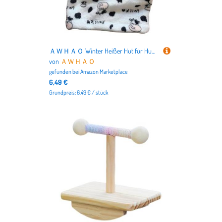
ＡＷＨＡＯ Winter Heißer Hut für Hunde, Kostüm mit Ohren, Kapuzen Sweatshirt, Ohrhörer mit Straffender, Kaltes Wetter, Ohrbedeckungen, Milchkuh, S
von
ＡＷＨＡＯ
gefunden bei
Amazon Marketplace
6,49 €
Grundpreis: 6.49 € / stück