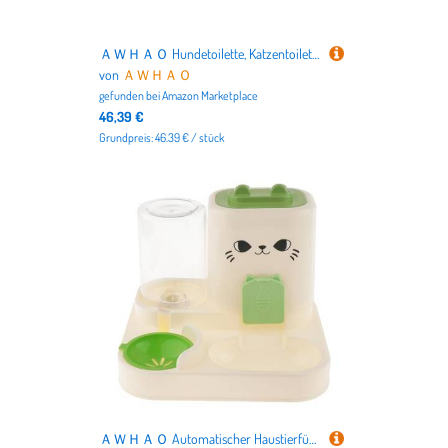
ＡＷＨＡＯ Hundetoilette, Katzentoilette, komfortable, Wiederverwendbare Netzgitter, Haustier-Trainingstoilette, Hundetöpfchenunterlage für den Innenbereich, GrÜn
von
ＡＷＨＡＯ
gefunden bei
Amazon Marketplace
46,39 €
Grundpreis: 46.39 € / stück
ＡＷＨＡＯ Automatischer Haustierfütterer mit 45° Futterauslass Und Überlaufschutz für Kleine Hunde Katzen Und Kleintiere, GrÜn