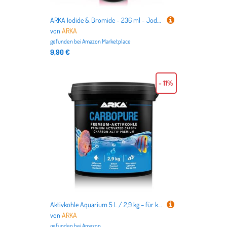
ARKA Iodide & Bromide - 236 ml - Jod- & Bromidzusatz, verbessert die Vitalität und Farben von Korallen, unterstützt die Gesundheit in Meerwasseraquarien.
von
ARKA
gefunden bei
Amazon Marketplace
9,90 €
- 11%
Aktivkohle Aquarium 5 L / 2,9 kg – für klares Wasser bei Trübung, Medikamentenresten & Farbstoffen – für Süß- & Meerwasser – säuregewaschen & dampfaktiviert – ARKA Carbopure
von
ARKA
gefunden bei
Amazon