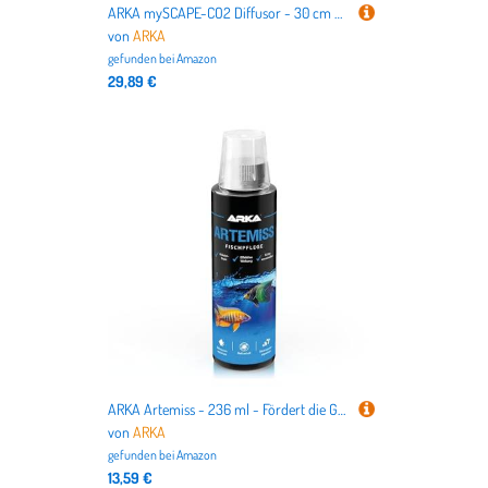
ARKA mySCAPE-CO2 Diffusor - 30 cm Edelstahl - 4/6 mm Anschluss - Korrosionsbeständig mit austauschbarer Keramikplatte, ideal für präzise CO2-Dosierung im Aquascaping.
von
ARKA
gefunden bei
Amazon
29,89 €
ARKA Artemiss - 236 ml - Fördert die Gesundheit und das Immunsystem von Fischen in Allen Aquarienarten mit natürlichen Inhaltsstoffen.
von
ARKA
gefunden bei
Amazon
13,59 €