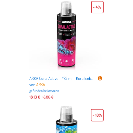
- 4%
ARKA Coral Active - 473 ml - Korallenbooster für Steigerung von Wachstum & Farbenpracht bei Steinkorallen & Muscheln in Meerwasseraquarien.
von
ARKA
gefunden bei
Amazon
18,13 €
18,86 €
- 18%