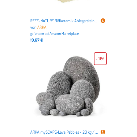
REEF-NATURE Riffkeramik Ablegersteine Groß - Natur (Praktisch und perfekt geeignet für Meerwasser Aquarien, aus besten Rohstoffen, handgearbeitet, Made in Germany), 10 Stück
von
ARKA
gefunden bei
Amazon Marketplace
19,67 €
- 11%
ARKA mySCAPE-Lava Pebbles - 20 kg / 10-300 mm Mix - Lava-Pebbles für eindrucksvolle Aquascapes in Süßwasseraquarien, unterstützen die natürliche Filtration und bieten kreativen Gestaltungsspielraum.