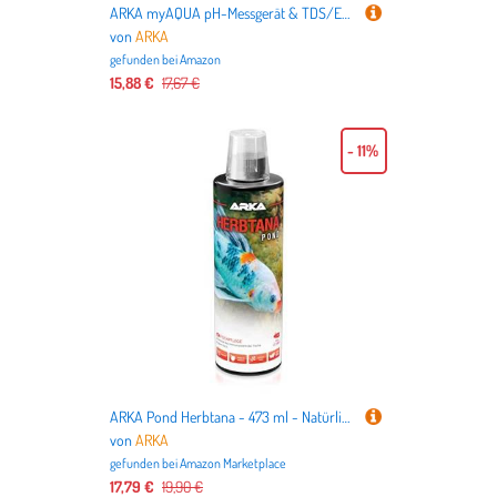
ARKA myAQUA pH-Messgerät & TDS/EC-Messgerät Set - Perfekt kalibriert für Aquarien, Pools, Teiche & Trinkwasser. Ideal für präzise Wasserqualitätsmessungen.
von
ARKA
gefunden bei
Amazon
15,88 €
17,67 €
- 11%
ARKA Pond Herbtana - 473 ml - Natürliches, kräuterbasiertes Mittel zur Stärkung des Immunsystems von Teichfischen, unterstützt gesunde Fischpopulationen.
von
ARKA
gefunden bei
Amazon Marketplace
17,79 €
19,90 €