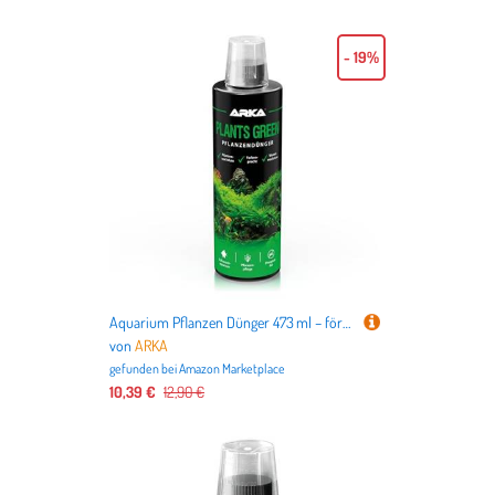
- 19%
Aquarium Pflanzen Dünger 473 ml – fördert sattgrünes Wachstum & kräftige Wurzeln – mit Vitaminen & Spurenelementen – flüssiger Volldünger für Wasserpflanzen & Aquarienpflanzen – ARKA Plants Green
von
ARKA
gefunden bei
Amazon Marketplace
10,39 €
12,90 €