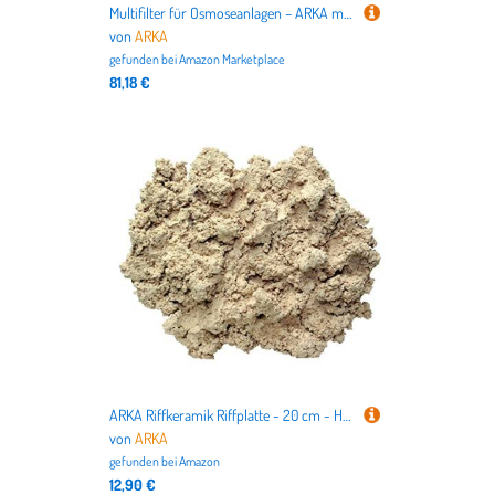
Multifilter für Osmoseanlagen – ARKA myAQUA Resinfilter 4 l – Nachfilter für 0 TDS Wasser – kompatibel mit myAQUA 1900 & 3800 – inkl. Kartusche, Adapter & Wandhalterung – ideal für Haushalt & Aquarium
von
ARKA
gefunden bei
Amazon Marketplace
81,18 €
ARKA Riffkeramik Riffplatte - 20 cm - Hochwertige Riffplatte für Meerwasseraquarien, fördert das Korallenwachstum und die biologische Vielfalt, Made in Germany.
von
ARKA
gefunden bei
Amazon
12,90 €