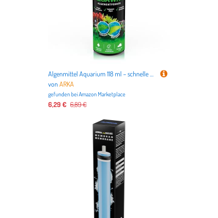
Algenmittel Aquarium 118 ml – schnelle Hilfe bei Faden-, Punkt- & Grünalgen – kupferfrei & pflanzensicher – reduziert sichtbare Algenprobleme in Süßwasseraquarien – für klares Wasser – ARKA Algaway
von
ARKA
gefunden bei
Amazon Marketplace
6,29 €
6,89 €