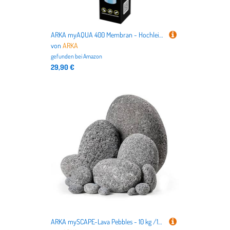
ARKA myAQUA 400 Membran - Hochleistungsfähiger Filter, entfernt bis zu 99% der Salze, Schadstoffe & Bakterien aus dem Wasser, essentiell für reines Osmosewasser
von
ARKA
gefunden bei
Amazon
29,90 €
ARKA mySCAPE-Lava Pebbles - 10 kg /10-200 mm Mix - Lava-Pebbles für eindrucksvolle Aquascapes in Süßwasseraquarien, unterstützen die natürliche Filtration und bieten kreativen Gestaltungsspielraum.