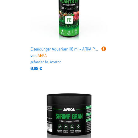
Eisendünger Aquarium 118 ml – ARKA Plants FE – Wochendünger gegen gelbe Blätter – Für kräftiges Pflanzenwachstum & sattgrüne Farben – Ohne Nitrat & Phosphat – Süßwasseraquarium
von
ARKA
gefunden bei
Amazon
6,89 €