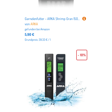
Garnelenfutter – ARKA Shrimp Gran 150 ml / 50 g – kaltgepresstes Softgranulat für Neocaridina & Caridina – stärkt Wachstum, Farben & Häutung – sinkend, wasserstabil & hochverdaulich
von
ARKA
gefunden bei
Amazon
5,90 €
Grundpreis: 39.33 € / l
- 10%