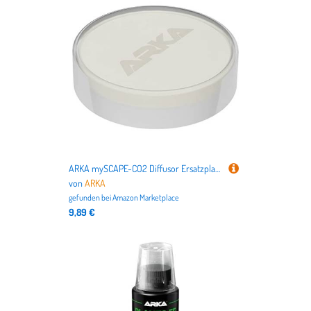
nicht nur alles für Deutschlands beliebteste Haustiere
Hund
und
Katze
, sondern auch für
Vögel
,
Kleintiere
,
Aquarien
,
Terrarien
bis hin zu dem
Tierbedarf für Pferde
.
ARKA mySCAPE-CO2 Diffusor Ersatzplatte - Hochwertige Ausströmerplatte aus Keramik, perfekt für ARKA mySCAPE-CO2 Diffusoren, fördert effiziente CO2-Versorgung im Süßwasseraquarium.
von
ARKA
gefunden bei
Amazon Marketplace
9,89 €