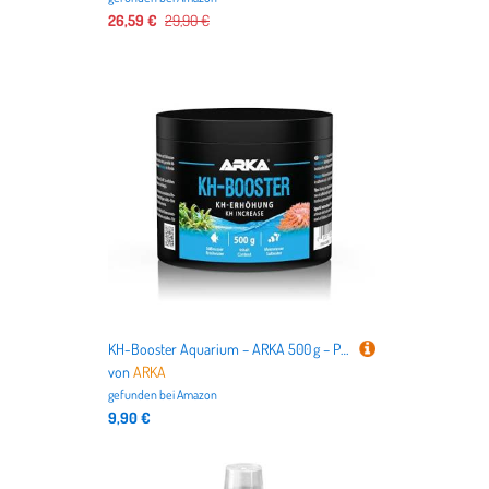
26,59 €
29,90 €
KH-Booster Aquarium – ARKA 500 g – Pulver zur Erhöhung der Karbonathärte in Süß- & Meerwasseraquarien – stabilisiert pH-Werte, schützt Biofilter & unterstützt Nitrifikation – klare Wasserwerte
von
ARKA
gefunden bei
Amazon
9,90 €