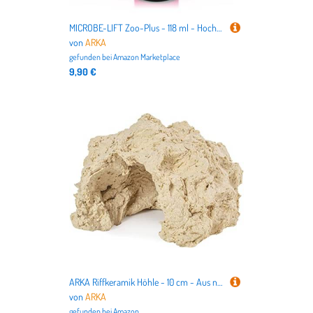
MICROBE-LIFT Zoo-Plus - 118 ml - Hochwertiges, konserviertes Futterplankton fördert die Gesundheit von Korallen und Fischen in Meerwasseraquarien.
von
ARKA
gefunden bei
Amazon Marketplace
9,90 €
ARKA Riffkeramik Höhle - 10 cm - Aus natürlichen Rohstoffen gefertigte Höhle, schadstofffrei mit hoher Porosität, Made in Germany, für Meerwasseraquarien, Made in Germany
von
ARKA
gefunden bei
Amazon