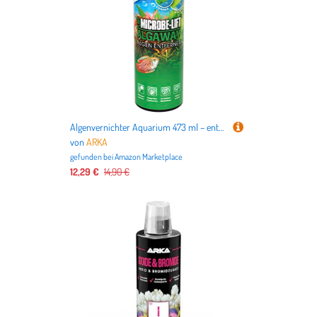
Algenvernichter Aquarium 473 ml – entfernt Faden-, Punkt- & Grünalgen sichtbar – kupferfrei & pflanzensicher – für klares Wasser & gesunde Pflanzen – gegen Algenprobleme im Süßwasseraquarium – Algaway
von
ARKA
gefunden bei
Amazon Marketplace
12,29 €
14,90 €