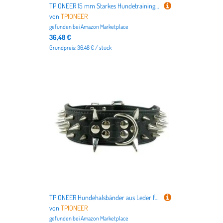
TPIONEER 15 mm Starkes Hundetrainingshalsband aus Metall, Würgekette aus Edelstahl für Pitbulls und Bulldoggen großer Rassen – Silber und Gold
von
TPIONEER
gefunden bei
Amazon Marketplace
36,48 €
Grundpreis: 36.48 € / stück
TPIONEER Hundehalsbänder aus Leder für Pitbull, Bulldogge, große Hunde, verstellbar, für mittelgroße und große Hunde, Boxer, SML, XL
von
TPIONEER
gefunden bei
Amazon Marketplace