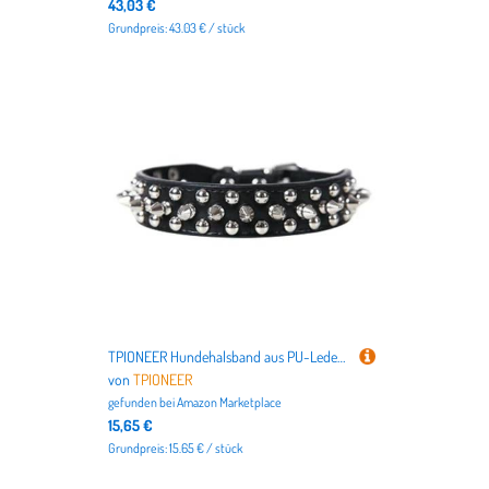
43,03 €
Grundpreis: 43.03 € / stück
TPIONEER Hundehalsband aus PU-Leder im Punk-Stil, verstellbares Halsband mit Nieten und Spikes für kleine Hunde und Katzen, Anti-Biss-Design
von
TPIONEER
gefunden bei
Amazon Marketplace
15,65 €
Grundpreis: 15.65 € / stück