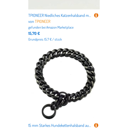
TPIONEER Niedliches Katzenhalsband mit Schleife, personalisierbar, mit Glöckchengravur, ID-Tag, Namensschild, Kätzchenhalsband, Halskette
von
TPIONEER
gefunden bei
Amazon Marketplace
15,70 €
Grundpreis: 15.7 € / stück
15 mm Starkes Hundekettenhalsband aus Metall, Edelstahl, für das Training von Haustieren, Würgehalsband für große Hunde, Pitbull, Bulldogge, Silber, Gold, Show