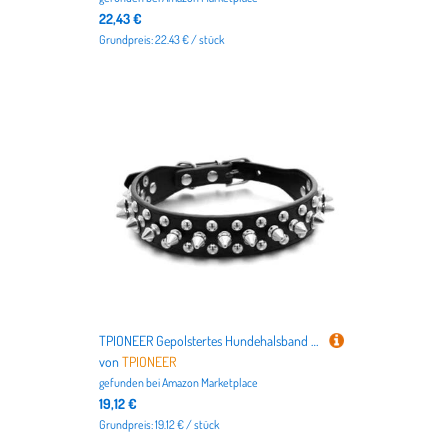
22,43 €
Grundpreis: 22.43 € / stück
TPIONEER Gepolstertes Hundehalsband mit Bissschutz, Sport-Halsband mit Nieten und Spikes für kleine, mittelgroße und große Bulldoggen, Möpse und große Hunde
von
TPIONEER
gefunden bei
Amazon Marketplace
19,12 €
Grundpreis: 19.12 € / stück