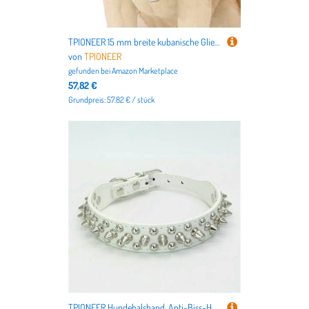
TPIONEER 15 mm breite kubanische Gliederkette für Hunde, goldfarbenes, strapazierfähiges Metallhalsband mit Schlupfkette, modisches Haustierschmuck-Accessoire
von
TPIONEER
gefunden bei
Amazon Marketplace
57,82 €
Grundpreis: 57.82 € / stück
TPIONEER Hundehalsband, Anti-Biss-Halsband mit Spikes und Nieten für kleine, mittelgroße und große Hunde, Sport, gepolstert, für Bulldoggen, Mops, Welpen, große Hunde, Haustierbedarf