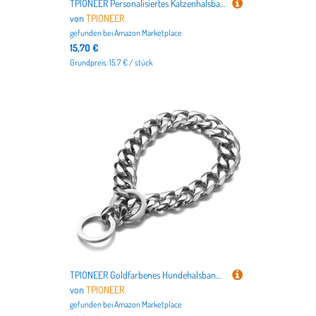
TPIONEER Personalisiertes Katzenhalsband aus Samt, Luxus-Katzenhalsband, INS Wind Velvet, personalisiert mit Namensschild, Glöckchen, Fliege
von
TPIONEER
gefunden bei
Amazon Marketplace
15,70 €
Grundpreis: 15.7 € / stück
TPIONEER Goldfarbenes Hundehalsband Lea Edelstahl Enaved Hundekette Golden Pet Mittelgroße bis große Hunde P Kette Walking Dogs
von
TPIONEER
gefunden bei
Amazon Marketplace