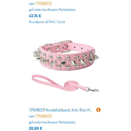
von
TPIONEER
gefunden bei
Amazon Marketplace
43,74 €
Grundpreis: 43.74 € / stück
TPIONEER Hundehalsband, Anti-Biss-Halsband mit Spikes und Nieten für kleine, mittelgroße und große Hunde, Sport, gepolstert, für Bulldoggen, Mops, Welpen, große Hunde, Haustierbedarf
von
TPIONEER
gefunden bei
Amazon Marketplace
20,99 €