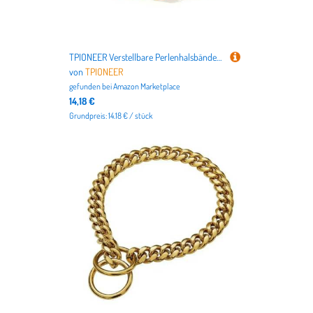
TPIONEER Verstellbare Perlenhalsbänder für Hunde und Katzen, Strasssteine, glitzernde Kristalle, Katzenhalskette, luxuriöser Schmuck, PU-Umhängeband für kleine Hunde und Kätzchen
von
TPIONEER
gefunden bei
Amazon Marketplace
14,18 €
Grundpreis: 14.18 € / stück