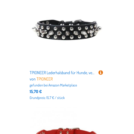
nicht nur alles für Deutschlands beliebteste Haustiere
Hund
und
Katze
, sondern auch für
Vögel
,
Kleintiere
,
Aquarien
,
Terrarien
bis hin zu dem
Tierbedarf für Pferde
.
TPIONEER Lederhalsband für Hunde, verstellbar, mit Halsband, PU-Leder, Punk-Nieten, Spike-Hundehalsband, Haustierhalsbänder für kleine Katzen
von
TPIONEER
gefunden bei
Amazon Marketplace
15,70 €
Grundpreis: 15.7 € / stück