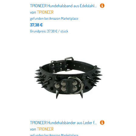
TPIONEER Hundehalsband aus Edelstahl, goldfarben, graviertes Metallhalsband für mittelgroße und große Hunde, Trainingshalsband
von
TPIONEER
gefunden bei
Amazon Marketplace
37,38 €
Grundpreis: 37.38 € / stück
TPIONEER Hundehalsbänder aus Leder für Pitbull, Bulldogge, große Hunde, verstellbar, für mittelgroße und große Hunde, Boxer, SML, XL
von
TPIONEER
gefunden bei
Amazon Marketplace