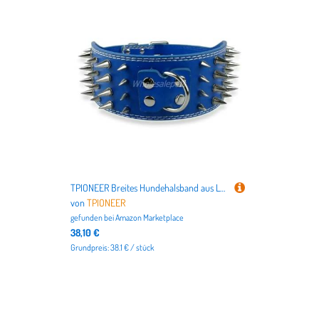
TPIONEER Breites Hundehalsband aus Leder mit Spikes, große Rassen, Pitbull, Dobermann, Größen M, L, XL, 3 Zoll
von
TPIONEER
gefunden bei
Amazon Marketplace
38,10 €
Grundpreis: 38.1 € / stück