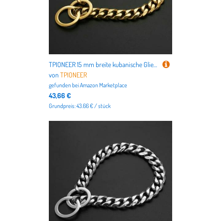
TPIONEER 15 mm breite kubanische Gliederkette für Hunde, goldfarbenes, strapazierfähiges Metallhalsband mit Schlupfkette, modisches Haustierschmuck-Accessoire
von
TPIONEER
gefunden bei
Amazon Marketplace
43,66 €
Grundpreis: 43.66 € / stück