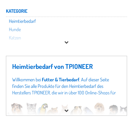
KATEGORIE
Heimtierbedarf
Hunde
Katzen
TPIONEER
Heimtierbedarf von TPIONEER
Preis
Willkommen bei
Futter & Tierbedarf
. Auf dieser Seite
finden Sie alle Produkte für den Heimtierbedarf des
Herstellers TPIONEER, die wir in über 100 Online-Shops für
Tierbedarf finden konnten. Um gezielter zu suchen, können
Sie auch direkt in unseren Fachabteilungen
Hunde von
TPIONEER
oder Angeboten für
Katzen von TPIONEER
schauen. Sollten Sie hier nicht fündig werden, schauen Sie
sich doch in unseren gesamten Fachabteilungen um - von
Hundefutter
bis zu
Katzenspielzeug
finden Sie bei uns