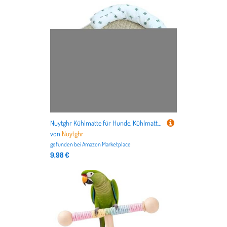
nicht nur alles für Deutschlands beliebteste Haustiere
Hund
und
Katze
, sondern auch für
Vögel
,
Kleintiere
,
Aquarien
,
Terrarien
bis hin zu dem
Tierbedarf für Pferde
.
Nuytghr Kühlmatte für Hunde, Kühlmatte für Haustiere, 15x11 Zoll Kühlkissen Sommer-Haustierbett, Kühlunterlage für Hunde, Outdoor-Hundebett, Sommer-Kühlmatte und Schlafunterlage für Hauskatzen
von
Nuytghr
gefunden bei
Amazon Marketplace
9,98 €