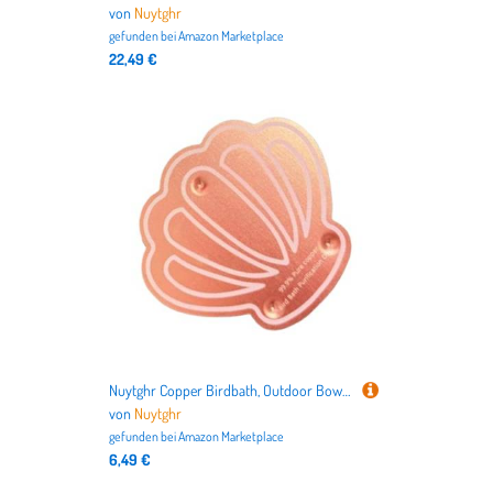
von
Nuytghr
gefunden bei
Amazon Marketplace
22,49 €
Nuytghr Copper Birdbath, Outdoor Bowl, 3.94x3.94x0.08 inches, Garden Tray, Weather Resistant Dish, Triple Point Support, Balcony Decor, Porch Stand, for Backyard Accent, Lawn Feature, Deck Ornament
von
Nuytghr
gefunden bei
Amazon Marketplace
6,49 €