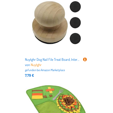
Nuytghr Dog Nail File Treat Board, Interactive Trimmer Toy for Pets, Soothing Scratch 1.57x1.97x1.97 inches, Furniture Door Cat Couch Chair Protector, Stress- Grooming Aid
von
Nuytghr
gefunden bei
Amazon Marketplace
7,79 €