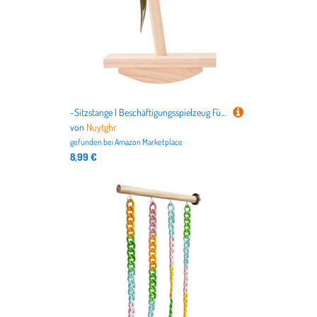
-Sitzstange | Beschäftigungsspielzeug Für Nymphensittiche,Schaukelnde Tischständer Aus Holz, Tierbedarf Für Bewegung Von Conure, Ara, Fink, Beo Und Wellensittich
von
Nuytghr
gefunden bei
Amazon Marketplace
8,99 €