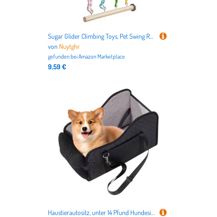
Sugar Glider Climbing Toys, Pet Swing Rack, Chew-Proof Cage Toy Decor, Small Animal Chewing Climb Exercise Boredom Relief, Interactive Hanging Playground for Sugar Gliders and Pets
von
Nuytghr
gefunden bei
Amazon Marketplace
9,59 €
Haustierautositz, unter 14 Pfund Hundesitz für das Reisen, Faltbare Kissenbettträger mit tragbarem Design, für den Halbkinderwagen im Freien im, 16,54 x 9,84 x 9,06 Zoll