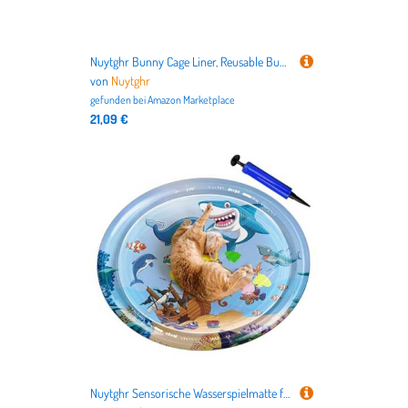
Nuytghr Bunny Cage Liner, Reusable Bunny Bedding Mat Pee Pads 141x69x11cm, Anti-Skid Pet Bedding for Small Animals, Hedgehog, Hamster, Chinchilla, PVC Mesh Cloth
von
Nuytghr
gefunden bei
Amazon Marketplace
21,09 €
Nuytghr Sensorische Wasserspielmatte für Katzen, rundes aufblasbares Aktivitätspad, hochwertiges verdicktes PVC-Haustierbett, 30 x 30 x 2 cm, interaktives Anreicherungsspielzeug, kühlende Unterhaltung