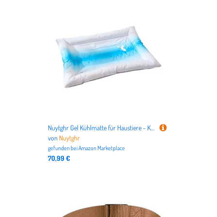
Nuytghr Gel Kühlmatte für Haustiere - Kühle Hundebetten & Liegeflächen - Atmungsaktive Haustierartikel für warme im Park Auto Ausflug Balkon Wohnung Garten
von
Nuytghr
gefunden bei
Amazon Marketplace
70,99 €