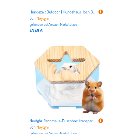
Hundezelt Outdoor | Hundehaus,Hoch Belastbar Klappbarer Sonnenschutz Sicher Gemütlich Atmungsaktiv Für Auto Zuhause Garten Indoor Outdoor Reisen Terrasse
von
Nuytghr
gefunden bei
Amazon Marketplace
43,49 €
Nuytghr Rennmaus-Duschbox, transparenter Grabraum, wiederverwendbarer Haustierbedarf, multifunktionales Badezimmer für kleine Tiere für den täglichen Gebrauch, Roadtrip
von
Nuytghr
gefunden bei
Amazon Marketplace