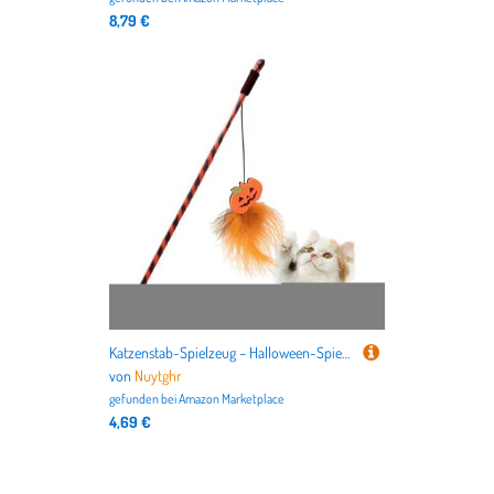
8,79 €
Katzenstab-Spielzeug – Halloween-Spielstab, ergonomischer Katzen-Teaser- mit Kürbis-Geist zur Reduzierung von Langeweile, Jagdsimulation, Training, Übung
von
Nuytghr
gefunden bei
Amazon Marketplace
4,69 €