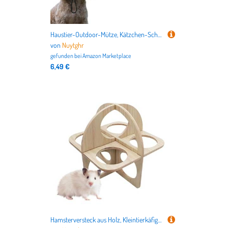
Haustier-Outdoor-Mütze, Kätzchen-Schutz-Baseballmützen | Sonnenschutz-Kätzchen-Outdoor-Baseballmützen - Verstellbare Sommer-Reisemütze für Hunde mit Ohrlöchern für Katzen, Welpen, Haustiere
von
Nuytghr
gefunden bei
Amazon Marketplace
6,49 €
Hamsterversteck aus Holz, Kleintierkäfig-Zubehör, 13 x 9,5 x 8 cm, gemütliches Schlafen, Ruhehöhle, Rennmäuse, Frettchen, goldener Bär, für drinnen und draußen