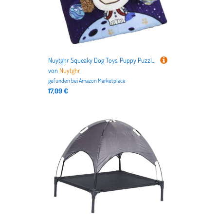
Nuytghr Squeaky Dog Toys, Puppy Puzzle Book, Interactive Pet Toy with Chew Features, 7.87x7.87x1.57inches Fun & Engaging Squeaky Toy for Small & Medium Dogs, Perfect for Playtime
von
Nuytghr
gefunden bei
Amazon Marketplace
17,09 €