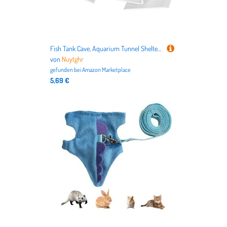
Fish Tank Cave, Aquarium Tunnel Shelter Tube 25x4.5x4.3cm, Corner Dome Triangle Curve Hole for Pet Reptile Aquatic Terrace Decoration and Shelter, Black, White
von
Nuytghr
gefunden bei
Amazon Marketplace
5,69 €