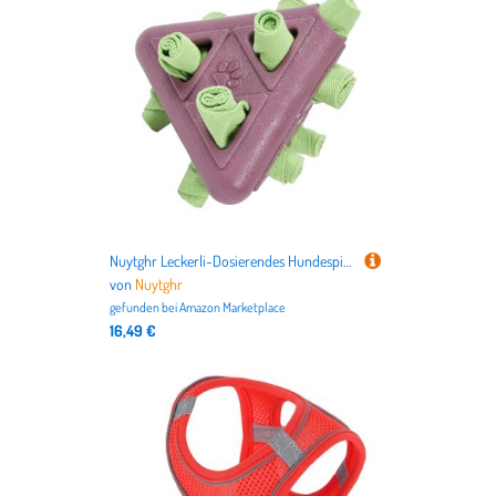
Nuytghr Leckerli-Dosierendes Hundespielzeug, Zahnreiniger, Pyramidenförmiges Puzzle, 13 x 12 x 12 cm, bissfestes Kauspielzeug, geeignet für kleine, mittelgroße und große Haustiere, interaktives
von
Nuytghr
gefunden bei
Amazon Marketplace
16,49 €