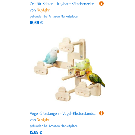
Zelt für Katzen – tragbare Kätzchenzelte – tragbare, atmungsaktive Höhlen, Kisten, Haus für drinnen und draußen, Reisen, alle Jahreszeiten, Kätzchen, Welpen, Kaninchen, Hund, Camping
von
Nuytghr
gefunden bei
Amazon Marketplace
16,69 €
Vogel-Sitzstangen – Vogel-Kletterständer mit Futternapf, Käfigzubehör, Schaukel, Spielzeug für Lovebirds zum Ausruhen, Spielen, drinnen und draußen, Zuhause, Reisen
von
Nuytghr
gefunden bei
Amazon Marketplace
15,89 €