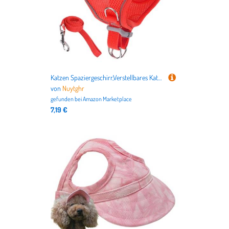
Katzen Spaziergeschirr,Verstellbares Katzengeschirr Für Spaziergänge | Größen S M L Für Wanderungen Training Reisen Outdoor
von
Nuytghr
gefunden bei
Amazon Marketplace
7,19 €