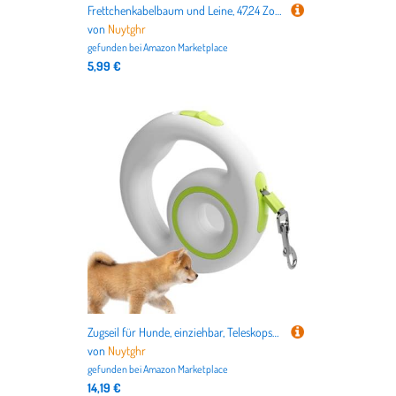
Frettchenkabelbaum und Leine, 47,24 Zoll, einstellbares Hasenkabelbaum für sicheres Gehen, niedliche weiche Accessoires mit komfortabler Passform, für Kätzchen Chinchilla Outdoor Daily Adventure
von
Nuytghr
gefunden bei
Amazon Marketplace
5,99 €
Zugseil für Hunde, einziehbar, Teleskopschnur, rutschfester, ergonomischer Griff, 14,5 cm, stoßdämpfendes Design, für nächtliche Spaziergänge, Outdoor-Wandern, Katzen- und Hundetraining
von
Nuytghr
gefunden bei
Amazon Marketplace
14,19 €