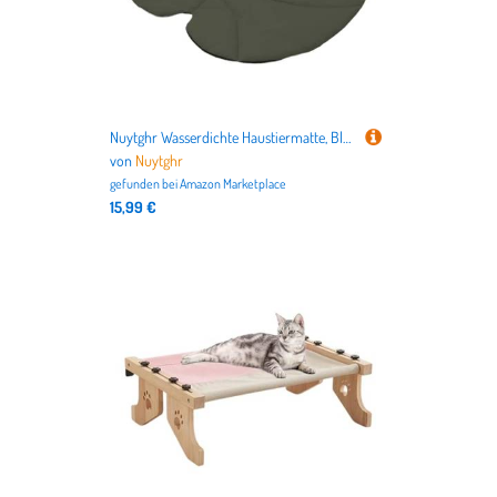
Nuytghr Wasserdichte Haustiermatte, Blattform, Hunde-Kühlmatte, doppelseitiges Isolierpolster, ideal für Camping, Balkon, Hof, Wohnung, Reisen, Wohnzimmer, Auto, Outdoor, Innenbereich, 180 cm
von
Nuytghr
gefunden bei
Amazon Marketplace
15,99 €