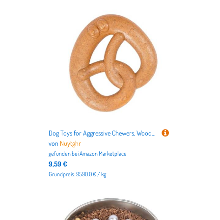
Dog Toys for Aggressive Chewers, Wooden Bread Knot Toy, Bite-Resistant Teething Toys, Tough Puppy Toys, Cute Dog Toys, Dog Toys for Small Dogs, Dog Toys for Medium Dogs, Dog Toys for Large Dogs
von
Nuytghr
gefunden bei
Amazon Marketplace
9,59 €
Grundpreis: 9590.0 € / kg