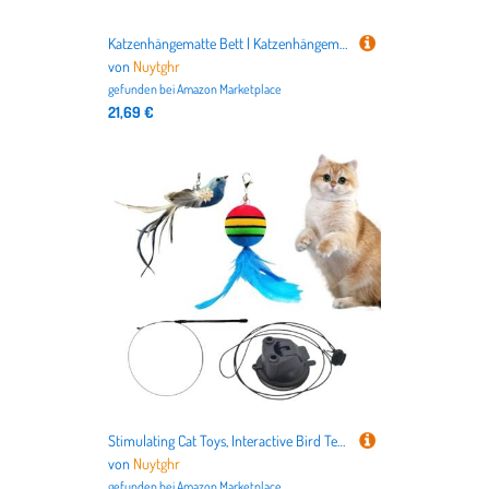
Katzenhängematte Bett | Katzenhängematte | Metallrahmen Katzenfensterhängematte, Fenstersitz für Katzen mit Metallrahmen, 55 x 38 x 17,5 cm, Bequeme Fensterhängematte für Kätzchen,
von
Nuytghr
gefunden bei
Amazon Marketplace
21,69 €
Stimulating Cat Toys, Interactive Bird Teaser Wand for Cats, 2.56x1.89 inch, Handheld Suction Cup Wand Toy with Wall Mount, Pet Supplies Boredom, Exercise Play, and Mental
von
Nuytghr
gefunden bei
Amazon Marketplace