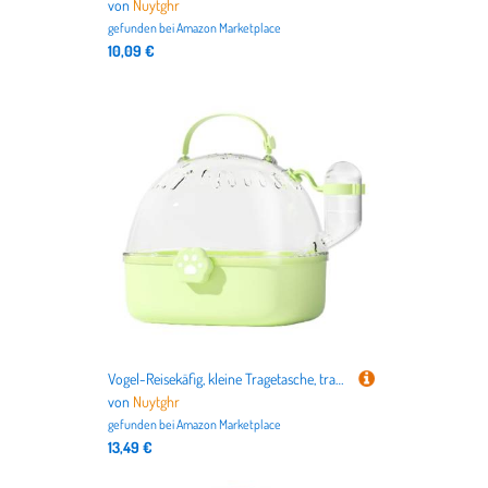
von
Nuytghr
gefunden bei
Amazon Marketplace
10,09 €
Vogel-Reisekäfig, kleine Tragetasche, tragbare, kompakte Tragetasche mit Wasserflasche, 18 x 16 x 17 cm, ideal für wilde kleine Sittiche, reisefreundliche Haustier-Tragetasche für Vögel
von
Nuytghr
gefunden bei
Amazon Marketplace
13,49 €