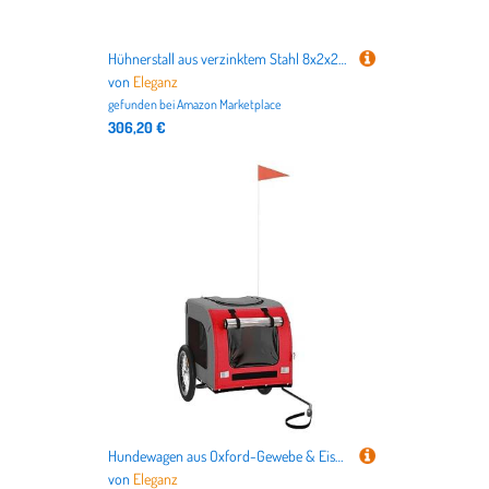
Hühnerstall aus verzinktem Stahl 8x2x2 m | Langlebig & Wetterfest | Ideal für Kleintiere wie Hühner & Kaninchen | Sicherer Lebensraum für Garten & Hof
von
Eleganz
gefunden bei
Amazon Marketplace
306,20 €
Hundewagen aus Oxford-Gewebe & Eisen - Robuster Fahrradanhänger für Hunde, Ideal für Outdoor-Aktivitäten, Perfekte Lösung für sicheren Transport
von
Eleganz