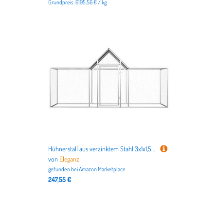
Grundpreis: 6195.56 € / kg
Hühnerstall aus verzinktem Stahl 3x1x1,5 m - Robustes Gehege für Kleintiere wie Hühner, Kaninchen & Meerschweinchen - Wetterfest & langlebig für Garten oder Hof
von
Eleganz
gefunden bei
Amazon Marketplace
247,55 €