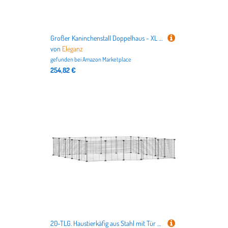
Großer Kaninchenstall Doppelhaus - XL Kleintierkäfig für Außen & Innen mit Auslauf, Robust & Wetterfest - Ideal für Kaninchen, Meerschweinchen & Nagetiere
von
Eleganz
gefunden bei
Amazon Marketplace
254,82 €
20-TLG. Haustierkäfig aus Stahl mit Tür - 35x35 cm - Robust & Sicher für Kleintiere wie Hamster, Kaninchen & Meerschweinchen - Ideal für Innenräume & Terrarien