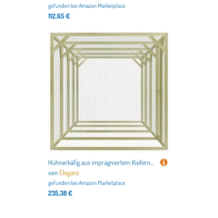
gefunden bei
Amazon Marketplace
112,65 €
Hühnerkäfig aus imprägniertem Kiefernholz & verzinktem Stahldraht - 1,5x6x1,5 m großes Gehege für Kleintiere - langlebig & wetterfest
von
Eleganz
gefunden bei
Amazon Marketplace
235,38 €