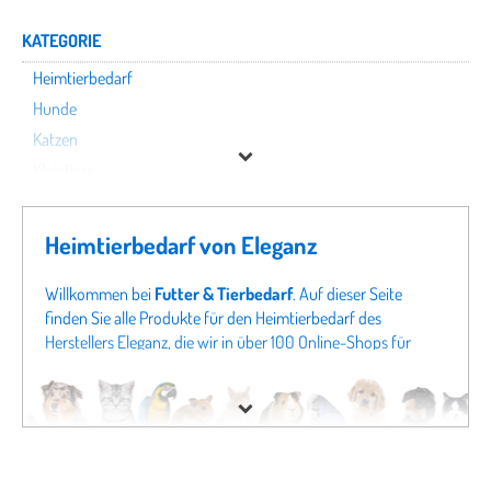
KATEGORIE
Heimtierbedarf
Hunde
Katzen
Kleintiere
Nutztiere
Terraristik
Heimtierbedarf von Eleganz
Vögel
Willkommen bei
Futter & Tierbedarf
. Auf dieser Seite
finden Sie alle Produkte für den Heimtierbedarf des
Eleganz
Herstellers Eleganz, die wir in über 100 Online-Shops für
Tierbedarf finden konnten. Um gezielter zu suchen, können
Preis
Sie auch direkt in unseren Fachabteilungen
Hunde von
Eleganz
oder Angeboten für
Katzen von Eleganz
schauen.
Sollten Sie hier nicht fündig werden, schauen Sie sich doch
in unseren gesamten Fachabteilungen um - von
Hundefutter
bis zu
Katzenspielzeug
finden Sie bei uns