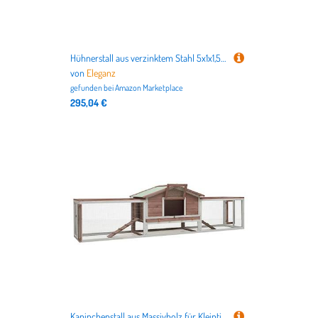
Hühnerstall aus verzinktem Stahl 5x1x1,5 m | Robuster Lebensraum für Kleintiere | Wetterfest & langlebig | Ideal für Garten & Hinterhof
von
Eleganz
gefunden bei
Amazon Marketplace
295,04 €
Kaninchenstall aus Massivholz für Kleintiere | 310x70x87 cm | Kiefer & Tanne | Robust & Langlebig | Ideal für Garten & Freigehege | Natürlicher Lebensraum für Kaninchen & Nager