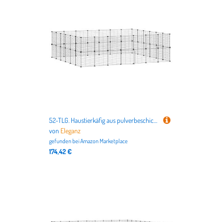
nicht nur alles für Deutschlands beliebteste Haustiere
Hund
und
Katze
, sondern auch für
Vögel
,
Kleintiere
,
Aquarien
,
Terrarien
bis hin zu dem
Tierbedarf für Pferde
.
52-TLG. Haustierkäfig aus pulverbeschichtetem Stahl - 35x35 cm, schwarz - robuster & sicherer Lebensraum für Kleintiere - ideal für Hamster, Kaninchen & Co.
von
Eleganz
gefunden bei
Amazon Marketplace
174,42 €