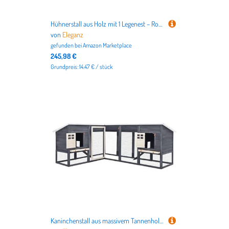
Hühnerstall aus Holz mit 1 Legenest – Robustes Gehege für Kleintiere, Wetterfest & Langlebig – Ideal für Garten oder Hinterhof – Sicherer Lebensraum für Hühner
von
Eleganz
gefunden bei
Amazon Marketplace
245,98 €
Grundpreis: 14.47 € / stück
Kaninchenstall aus massivem Tannenholz mit Freilaufgehege – Grau & Weiß | Robustes Gehege für Kleintiere | Verzinkter Stahl & Sperrholz | Langlebig und Sicher