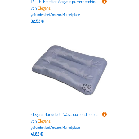
12-TLG. Haustierkäfig aus pulverbeschichtetem Stahl - 35x35 cm - Schwarz - Robustes Gehege für Kleintiere - Ideal für Hamster, Meerschweinchen & mehr
von
Eleganz
gefunden bei
Amazon Marketplace
32,53 €
Eleganz Hundebett, Waschbar und rutschfest Hundekissen für Mittelgroße Hunde und Grosse Hunde, 115 x 70 x 12 cm, Hellgrau
von
Eleganz
gefunden bei
Amazon Marketplace
41,82 €