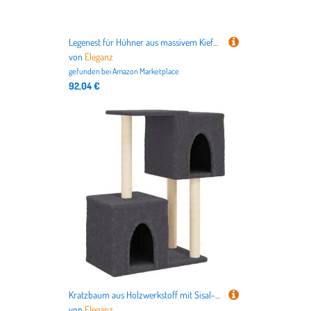
Legenest für Hühner aus massivem Kiefernholz & Sperrholz | 3 Fächer 96x40x45 cm | Robust & langlebig für artgerechte Tierhaltung | Praktische Einstreu-Lösung für den Hühnerstall
von
Eleganz
gefunden bei
Amazon Marketplace
92,04 €
Kratzbaum aus Holzwerkstoff mit Sisal-Kratzsäulen - Dunkelgrau 86 cm, Plüsch-Katzenbett für stabile Kratz- und Ruhezone, ideal für kleine Wohnungen
von
Eleganz