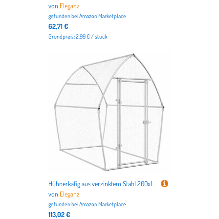
von
Eleganz
gefunden bei
Amazon Marketplace
62,71 €
Grundpreis: 2.99 € / stück
Hühnerkäfig aus verzinktem Stahl 200x105x182 cm | Robust & Wetterfest | Ideal für Kleintiere wie Hühner oder Kaninchen | Sicherer Lebensraum im Garten oder Hof
von
Eleganz
gefunden bei
Amazon Marketplace
113,02 €