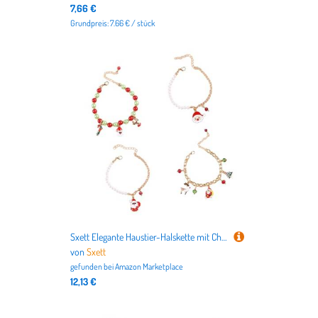
7,66 €
Grundpreis: 7.66 € / stück
Sxett Elegante Haustier-Halskette mit Charm-Anhänger, verstellbarer Halsschmuck für Katzen und Hunde, Weihnachtsfeier, Festival, Haustierzubehör
von
Sxett
gefunden bei
Amazon Marketplace
12,13 €