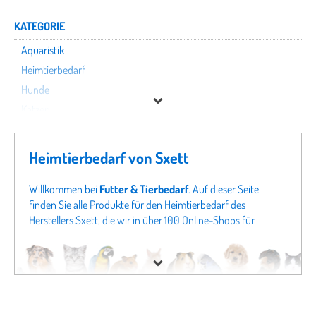
KATEGORIE
Aquaristik
Heimtierbedarf
Hunde
Katzen
Kleintiere
Nutztiere
Heimtierbedarf von Sxett
Terraristik
Vögel
Willkommen bei
Futter & Tierbedarf
. Auf dieser Seite
finden Sie alle Produkte für den Heimtierbedarf des
Herstellers Sxett, die wir in über 100 Online-Shops für
Sxett
Tierbedarf finden konnten. Um gezielter zu suchen, können
Sie auch direkt in unseren Fachabteilungen
Aquaristik von
Preis
Sxett
oder Angeboten für
Hunde von Sxett
schauen.
Sollten Sie hier nicht fündig werden, schauen Sie sich doch
in unseren gesamten Fachabteilungen um - von
Hundefutter
bis zu
Katzenspielzeug
finden Sie bei uns