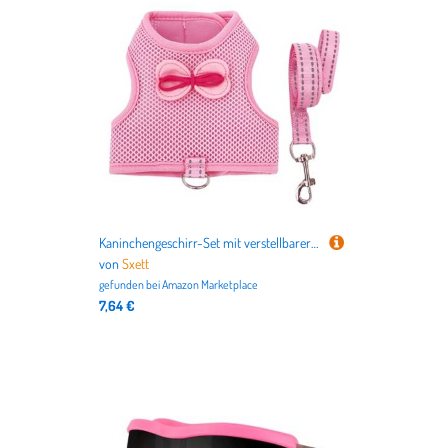
nicht nur alles für Deutschlands beliebteste Haustiere
Hund
und
Katze
, sondern auch für
Vögel
,
Kleintiere
,
Aquarien
,
Terrarien
bis hin zu dem
Tierbedarf für Pferde
.
Kaninchengeschirr-Set mit verstellbarer Größe, atmungsaktive Weste, Leine, Seil für kleine Haustiere, Spaziergänge, Training, Outdoor, Haustier-Ausrüstung
von
Sxett
gefunden bei
Amazon Marketplace
7,64 €