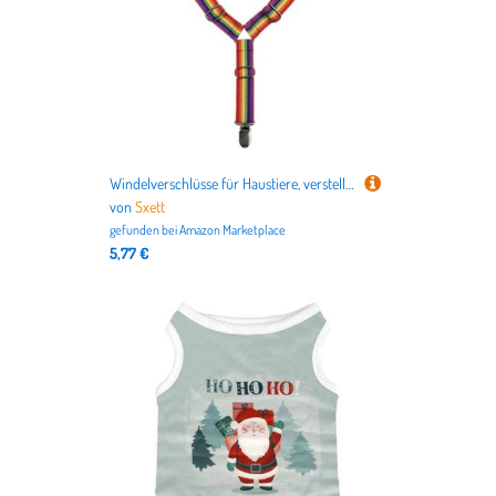
Windelverschlüsse für Haustiere, verstellbare Länge, für kleine bis große Haustiere, Welpen, Sanitärhöschen, Strapsgurte
von
Sxett
gefunden bei
Amazon Marketplace
5,77 €