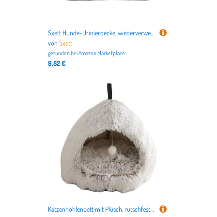
Sxett Hunde-Urinierdecke, wiederverwendbar, saugfähig, waschbar, Welpen-Trainingspad, Haustierbett-Matte für Haustier-Abdeckung, Trainingsmatte, Urinieren, um Möbel im Innenbereich fernzuhalten
von
Sxett
gefunden bei
Amazon Marketplace
9,82 €
Katzenhöhlenbett mit Plüsch, rutschfeste Unterseite, halb geschlossen, Antistress für den Innenbereich, Heimgebrauch, für kleine Hunde, Schlafhaus, Höhle