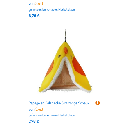
von
Sxett
gefunden bei
Amazon Marketplace
6,79 €
Papageien Pelzdecke Sitzstange Schaukel Vogelzelt Käfig Spielzeug Hängematte Nest Spielzeug Pelzstange Zubehör Foto Requisiten Vogelschaukel Bett
von
Sxett
gefunden bei
Amazon Marketplace
7,76 €