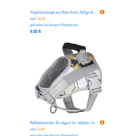
Vogelsitzstange aus Naturholz, Käfigzubehör, ungiftig, für Papageien-Trainingsständer, 19,1 cm, Baumwollseil mit silberfarbenen Vogelsitzen, Naturholz
von
Sxett
gefunden bei
Amazon Marketplace
9,82 €
Reflektierender Brustgurt für Welpen, mit Haken aus Legierung, weiches, atmungsaktives Netzgewebe für Spaziergänge/Wandern, Tarnfarbe
von
Sxett
gefunden bei
Amazon Marketplace