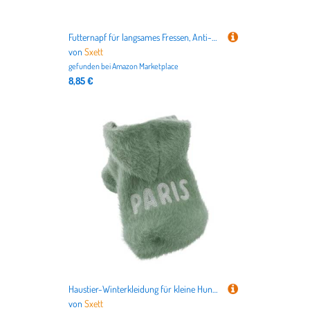
Futternapf für langsames Fressen, Anti-Schlingen, dreieckige Form, für kleine Hunde und Katzen, langsames Fressen
von
Sxett
gefunden bei
Amazon Marketplace
8,85 €
Haustier-Winterkleidung für kleine Hunde, Katzen, Welpen, Kapuzenpullover, Mantel, Jumpsuits, Urlaubskostüm, Outfits für Chihuahua, Yorkies, warme Kleidung, kleine Hunde, Kapuzenpullover, Jungen
von
Sxett