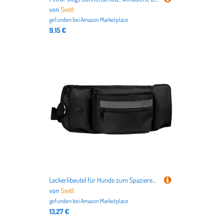
von
Sxett
gefunden bei
Amazon Marketplace
9,15 €
Leckerlibeutel für Hunde zum Spazierengehen, mit verstecktem Wasserflaschenhalter, Welpen-Trainingstasche, Haustier-Leckerli-Outdoor-Haustierzubehör
von
Sxett
gefunden bei
Amazon Marketplace
13,27 €