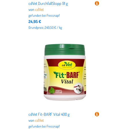
cdVet DurchfallStopp 91 g
von
cdVet
gefunden bei
Fressnapf
24,95 €
Grundpreis: 249,50 € / kg
cdVet Fit-BARF Vital 400 g
von
cdVet
gefunden bei
Fressnapf