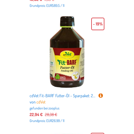
Grundpreis: EUR589.5 / 1l
- 19%
cdVet Fit-BARF Futter-Öl - Sparpaket: 2 x 500 ml
von
cdVet
gefunden bei
zooplus
22,94 €
28,38 €
Grundpreis: EUR26.99 / 1l