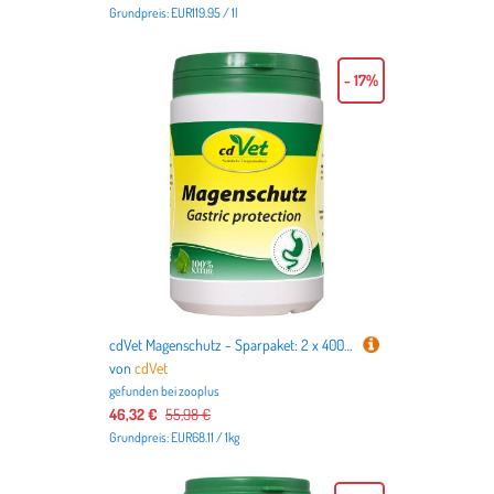
Grundpreis: EUR119.95 / 1l
- 17%
cdVet Magenschutz - Sparpaket: 2 x 400 g
von
cdVet
gefunden bei
zooplus
46,32 €
55,98 €
Grundpreis: EUR68.11 / 1kg