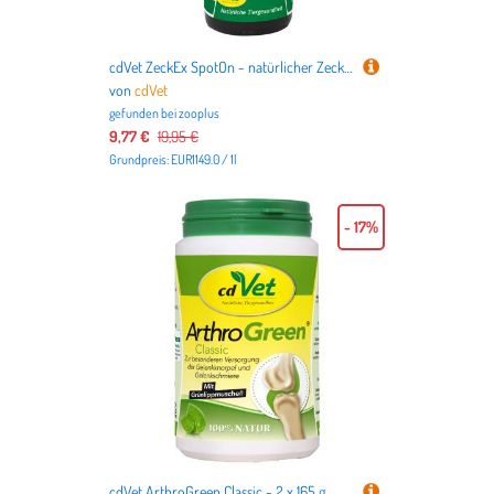
cdVet ZeckEx SpotOn - natürlicher Zeckenschutz - 10 ml
von
cdVet
gefunden bei
zooplus
9,77 €
19,95 €
Grundpreis: EUR1149.0 / 1l
- 17%
cdVet ArthroGreen Classic - 2 x 165 g