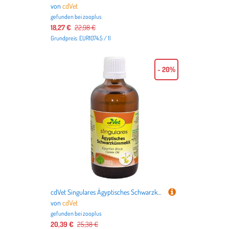
von
cdVet
gefunden bei
zooplus
18,27 €
22,98 €
Grundpreis: EUR1074.5 / 1l
- 20%
cdVet Singulares Ägyptisches Schwarzkümmelöl - Sparpaket: 2 x 100 ml
von
cdVet
gefunden bei
zooplus
20,39 €
25,38 €