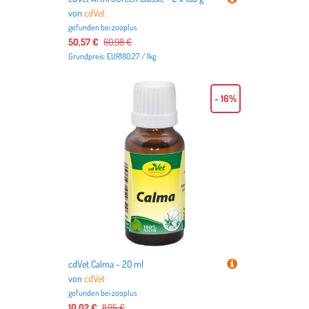
von
cdVet
gefunden bei
zooplus
50,57 €
60,98 €
Grundpreis: EUR180.27 / 1kg
- 16%
cdVet Calma - 20 ml
von
cdVet
gefunden bei
zooplus
10,02 €
11,95 €