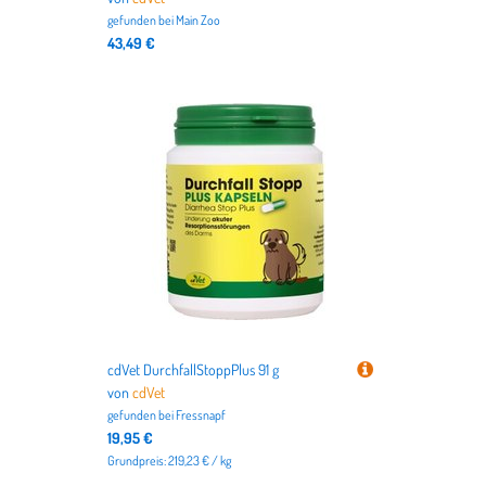
gefunden bei
Main Zoo
43,49 €
cdVet DurchfallStoppPlus 91 g
von
cdVet
gefunden bei
Fressnapf
19,95 €
Grundpreis: 219,23 € / kg