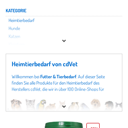
KATEGORIE
Heimtierbedarf
Hunde
Katzen
Kleintiere
Nutztiere
Pferde
Heimtierbedarf von cdVet
Vögel
Willkommen bei
Futter & Tierbedarf
. Auf dieser Seite
finden Sie alle Produkte für den Heimtierbedarf des
cdVet
Herstellers cdVet, die wir in über 100 Online-Shops für
Tierbedarf finden konnten. Um gezielter zu suchen, können
Preis
Sie auch direkt in unseren Fachabteilungen
Hunde von cdVet
% Sale
oder Angeboten für
Katzen von cdVet
schauen. Sollten Sie
hier nicht fündig werden, schauen Sie sich doch in unseren
gesamten Fachabteilungen um - von
Hundefutter
bis zu
Katzenspielzeug
finden Sie bei uns nicht nur alles für