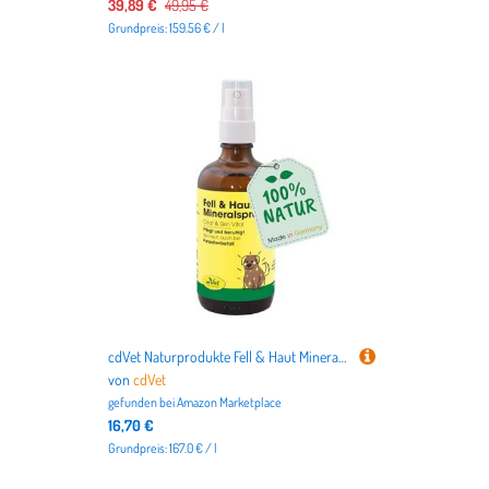
39,89 €
49,95 €
Grundpreis: 159.56 € / l
cdVet Naturprodukte Fell & Haut Mineralspray 100 ml - Natürliche Pflege für Hunde & Pferde - Beruhigt Haut & Schützt Fell - Insektenschutz & Reinigung
von
cdVet
gefunden bei
Amazon Marketplace
16,70 €
Grundpreis: 167.0 € / l