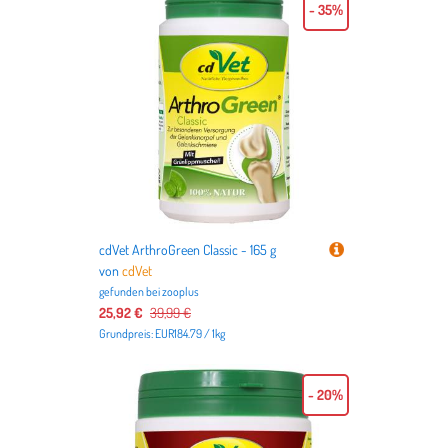
- 35%
cdVet ArthroGreen Classic - 165 g
von
cdVet
gefunden bei
zooplus
25,92 €
39,99 €
Grundpreis: EUR184.79 / 1kg
- 20%