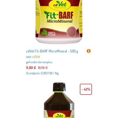
cdVet Fit-BARF MicroMineral - 500 g
von
cdVet
gefunden bei
zooplus
11,89 €
16,95 €
Grundpreis: EUR27.98 / 1kg
- 42%