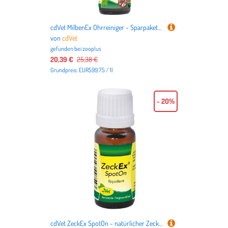
cdVet MilbenEx Ohrreiniger - Sparpaket: 2 x 20 ml
von
cdVet
gefunden bei
zooplus
20,39 €
25,38 €
Grundpreis: EUR599.75 / 1l
- 20%
cdVet ZeckEx SpotOn - natürlicher Zeckenschutz - Sparpaket: 2 x 10 ml