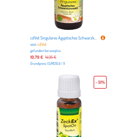
cdVet Singulares Ägyptisches Schwarzkümmelöl - 100 ml
von
cdVet
gefunden bei
zooplus
10,79 €
14,95 €
Grundpreis: EUR126.9 / 1l
- 51%