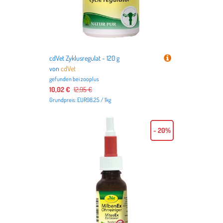
cdVet Zyklusregulat - 120 g
von
cdVet
gefunden bei
zooplus
10,02 €
12,95 €
Grundpreis: EUR98.25 / 1kg
- 20%