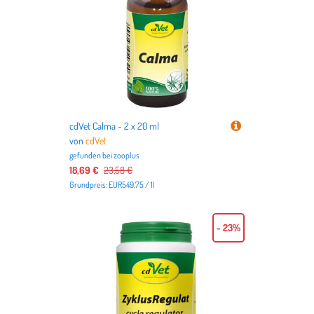
cdVet Calma - 2 x 20 ml
von
cdVet
gefunden bei
zooplus
18,69 €
23,58 €
Grundpreis: EUR549.75 / 1l
- 23%