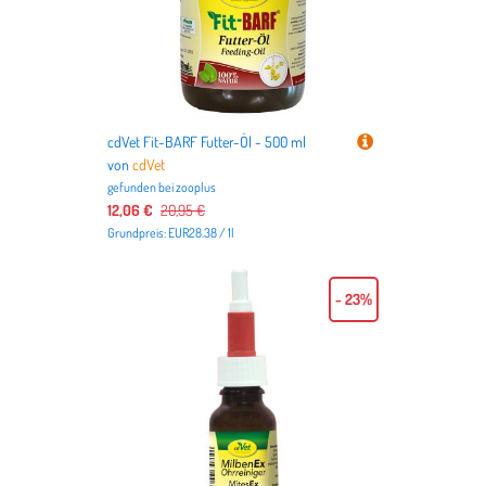
cdVet Fit-BARF Futter-Öl - 500 ml
von
cdVet
gefunden bei
zooplus
12,06 €
20,95 €
Grundpreis: EUR28.38 / 1l
- 23%