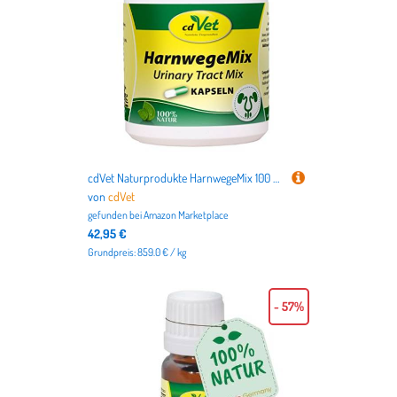
cdVet Naturprodukte HarnwegeMix 100 Kapseln - Hund, Katze - Ergänzungsfuttermittel - Harnwegsprobleme - Unterstützung der Organfunktion + Stoffwechselvorgänge - Vitamin + Mineralstoffversorgung -
von
cdVet
gefunden bei
Amazon Marketplace
42,95 €
Grundpreis: 859.0 € / kg
- 57%