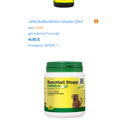
cdVet BioBachblüten Silvester 20ml
von
cdVet
gefunden bei
Fressnapf
14,95 €
Grundpreis: 747,50 € / l