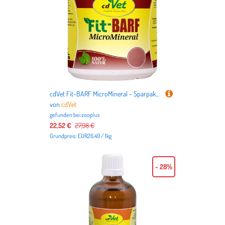
cdVet Fit-BARF MicroMineral - Sparpaket: 2 x 500 g
von
cdVet
gefunden bei
zooplus
22,52 €
27,98 €
Grundpreis: EUR26.49 / 1kg
- 28%