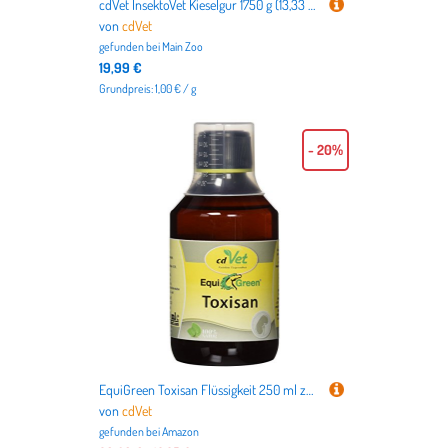
cdVet InsektoVet Kieselgur 1750 g (13,33 € pro 1 kg)
von
cdVet
gefunden bei
Main Zoo
19,99 €
Grundpreis: 1,00 € / g
- 20%
EquiGreen Toxisan Flüssigkeit 250 ml zur Unterstützung von Leber und Nieren bei Pferden
von
cdVet
gefunden bei
Amazon