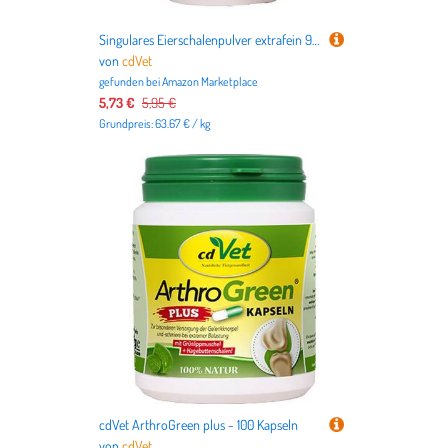
Singulares Eierschalenpulver extrafein 90g
von
cdVet
gefunden bei
Amazon Marketplace
5,73 €
5,95 €
Grundpreis: 63.67 € / kg
cdVet ArthroGreen plus - 100 Kapseln
von
cdVet