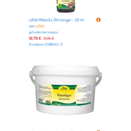
cdVet MilbenEx Ohrreiniger - 20 ml
von
cdVet
gefunden bei
zooplus
10,79 €
13,95 €
Grundpreis: EUR634.5 / 1l