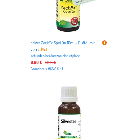
cdVet ZeckEx SpotOn 10ml - Duftöl mit Bio-Ölen mit langanhaltenden, maskierenden Eigenschaften gegen Lästlinge wie Zecken
von
cdVet
gefunden bei
Amazon Marketplace
8,66 €
19,95 €
Grundpreis: 866.0 € / l