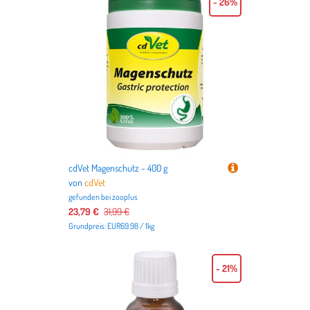
- 26%
Deutschlands beliebteste Haustiere
Hund
und
Katze
,
sondern auch für
Vögel
,
Kleintiere
,
Aquarien
,
Terrarien
bis
hin zu dem
Tierbedarf für Pferde
.
cdVet Magenschutz - 400 g
von
cdVet
gefunden bei
zooplus
23,79 €
31,99 €
Grundpreis: EUR69.98 / 1kg
- 21%