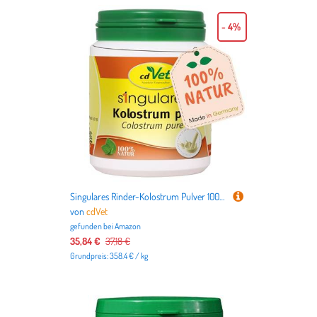
- 4%
Singulares Rinder-Kolostrum Pulver 100g - Natürliches Ergänzungsfuttermittel für Tiere
von
cdVet
gefunden bei
Amazon
35,84 €
37,18 €
Grundpreis: 358.4 € / kg