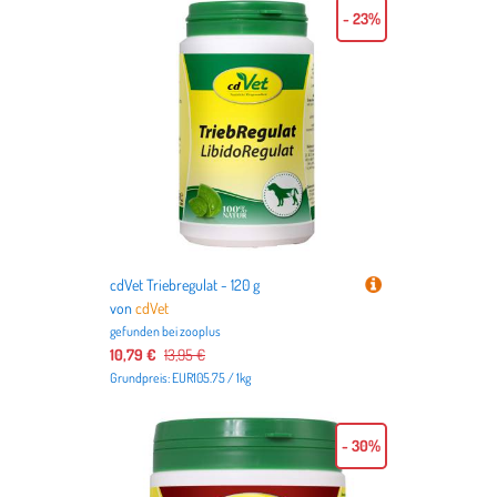
- 23%
cdVet Triebregulat - 120 g
von
cdVet
gefunden bei
zooplus
10,79 €
13,95 €
Grundpreis: EUR105.75 / 1kg
- 30%