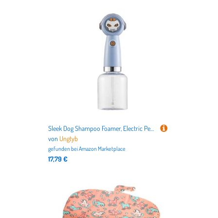
Sleek Dog Shampoo Foamer, Electric Pet Shampoo Spender, Automatic Foam Machine, Cat and Dog Spray, Decorative Bath Supplies for Indoor, Outdoor, Present, 8x25cm, Blue, White
von
Ungtyb
gefunden bei
Amazon Marketplace
17,79 €