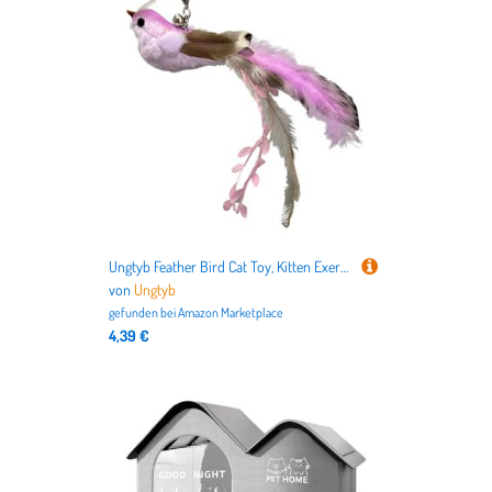
nicht nur alles für Deutschlands beliebteste Haustiere
Hund
und
Katze
, sondern auch für
Vögel
,
Kleintiere
,
Aquarien
,
Terrarien
bis hin zu dem
Tierbedarf für Pferde
.
Ungtyb Feather Bird Cat Toy, Kitten Exercise Toy, Cat Bird Feather Toy, Interactive Cat Feather Toy, Bird Toy for Cats with Bells, Indoor Cat Toy, Feather Cat Toy for Exercise, Interactiv
von
Ungtyb
gefunden bei
Amazon Marketplace
4,39 €