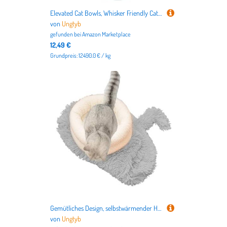
Elevated Cat Bowls, Whisker Friendly Cat Bowls, Silicone Raised Pet Bowls, Anti Vomiting Cat Bowl 13.8x13x9cm for Anti Vomiting and Protect Pets Spines, Injuries, Blue, Gray Color
von
Ungtyb
gefunden bei
Amazon Marketplace
12,49 €
Grundpreis: 12490.0 € / kg
Gemütliches Design, selbstwärmender Haustier-Kuschelsack, stabiles Winter-Katzenbett, Dekoration, kuschelige Katzenhöhle für Kätzchen, Innenbereich, Heimdekoration, Schlafzeit, Rosa, Grau
von
Ungtyb