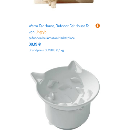
Warm Cat House, Outdoor Cat House For Winter, Cat Hideouts For Indoor Cats, Cat Bed Cave, Non-Slip Cat House, Warm Cat House For Winter, Small Cat House, Cozy Cat Bed For Winter, Heated Cat
von
Ungtyb
gefunden bei
Amazon Marketplace
30,19 €
Grundpreis: 30190.0 € / kg