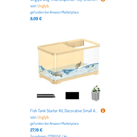
von
Ungtyb
gefunden bei
Amazon Marketplace
8,09 €
Fish Tank Starter Kit, Decorative Small Aquarium, Saltwater Aquarium Kit, Creative Fish Aquarium, Aquarium with Basket for Jellyfish, Guppy, Shrimp, Fish (Black, White, Yellow)
von
Ungtyb
gefunden bei
Amazon Marketplace
27,19 €
Grundpreis: 27190.0 € / kg