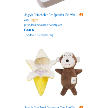
Ungtyb Detachable Pet Spender, Pet Water and Feeder, 2-in-1 Pet Feeder, Travel Pet Bowl, Detachable Food Waterer, Easy-to-Clean Pet Water And Feeder For Home And Travel
von
Ungtyb
gefunden bei
Amazon Marketplace
13,69 €
Grundpreis: 13690.0 € / kg
Ungtyb Dog Treat Dispenser Toy, Snuffle Puzzle Dog Toy, Cartoon Dog Snuffle Toy, Decorative Plush Snuffle Toys 32cm for Dogs, Indoor, Outdoor, Present, Small Medium and Large Breed Dogs