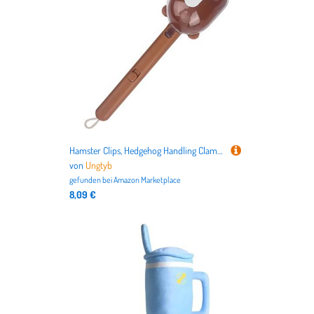
Hamster Clips, Hedgehog Handling Clamps with Anti-Bite Design, Ergonomic Escape-Proof Grippers for Guinea Pig, Gerbil, Bunny, Cage Care, Small Pet Grooming Use, 12.2x2.76 Inches
von
Ungtyb
gefunden bei
Amazon Marketplace
8,09 €