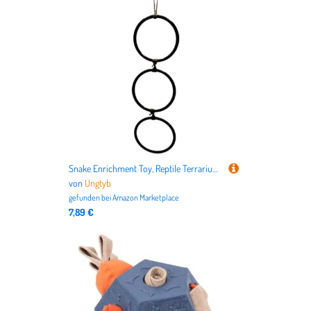
Snake Enrichment Toy, Reptile Terrarium Decor, Swing Hoop Chain with 3 Rings, Fun Toy for Pet Habitat, Indoor Amphibian and Reptile Accessories, Habitat Enrichment
von
Ungtyb
gefunden bei
Amazon Marketplace
7,89 €