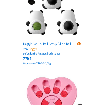
Ungtyb Cat Lick Ball, Catnip Edible Ball, Catnip Wall Ball, Rotatable Cat Toy with Rotatable Panda Shaped Design 3.54 x 3.15 x 1.97 Inches for Kitten Teeth Cleaning and Play (3 Pieces)
von
Ungtyb
gefunden bei
Amazon Marketplace
7,79 €
Grundpreis: 7790.0 € / kg