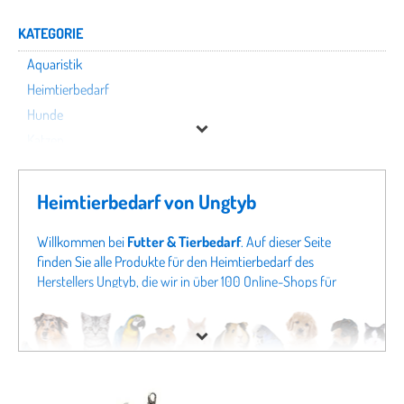
KATEGORIE
Aquaristik
Heimtierbedarf
Hunde
Katzen
Kleintiere
Nutztiere
Heimtierbedarf von Ungtyb
Pferde
Terraristik
Willkommen bei
Futter & Tierbedarf
. Auf dieser Seite
finden Sie alle Produkte für den Heimtierbedarf des
Vögel
Herstellers Ungtyb, die wir in über 100 Online-Shops für
Tierbedarf finden konnten. Um gezielter zu suchen, können
Ungtyb
Sie auch direkt in unseren Fachabteilungen
Aquaristik von
Ungtyb
oder Angeboten für
Hunde von Ungtyb
schauen.
Preis
Sollten Sie hier nicht fündig werden, schauen Sie sich doch
in unseren gesamten Fachabteilungen um - von
Hundefutter
bis zu
Katzenspielzeug
finden Sie bei uns