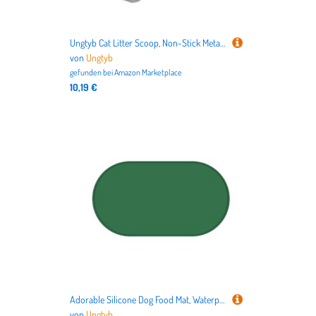
Ungtyb Cat Litter Scoop, Non-Stick Metal Poop Scooper, Deep Sifting Design, Ergonomic Handle, Durabless Aluminum Alloy Pet Cleaning Tool for All Litter Types, 37x14x3cm Wood
von
Ungtyb
gefunden bei
Amazon Marketplace
10,19 €
Adorable Silicone Dog Food Mat, Waterproof Puppy Bowl Pad Pet Feeding Carpet, Spill-Proof Water Bowl, Cat Food Trays for Indoor Outdoor, 21.26x11.42x0.39 Inches
von
Ungtyb