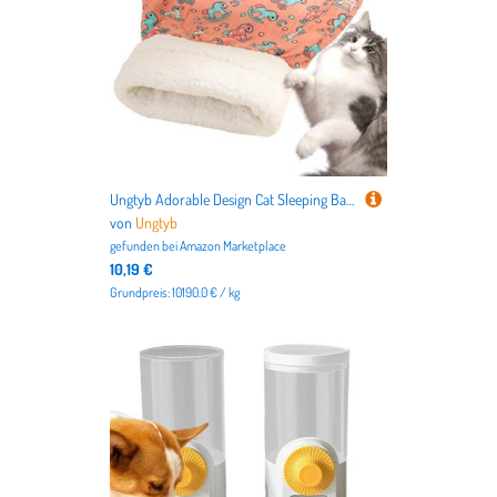
Ungtyb Adorable Design Cat Sleeping Bag, Plush Cat Warm Bed, Semi Enclosed Cat Bed, Decorative Cat Bed 35x30x6cm for Winter, Cold Weather, Home, Living Room, Bedroom, Pink, Blue Color
von
Ungtyb
gefunden bei
Amazon Marketplace
10,19 €
Grundpreis: 10190.0 € / kg