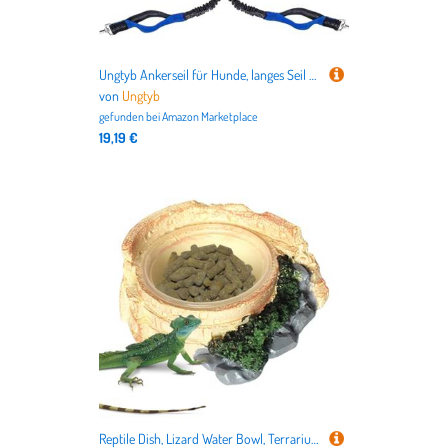
Ungtyb Ankerseil für Hunde, langes Seil für Training und Rückruf, robustes Trainingsseil mit Aufbewahrungstasche und langer Lebensdauer für mittlere und große Größen
von
Ungtyb
gefunden bei
Amazon Marketplace
19,19 €
Reptile Dish, Lizard Water Bowl, Terrarium Feeding Bowl, Schildkröte Food Dish with Stable and Spill Resistant for Small Turtles, Lizards, or Amphibians, 1 Piece