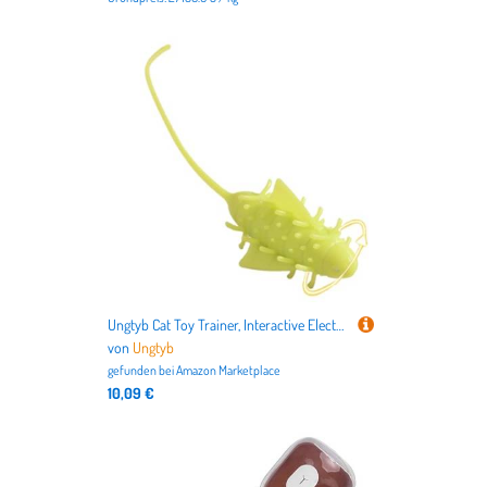
Ungtyb Cat Toy Trainer, Interactive Electric Toy, Automatic Pet Chaser, Realistic Hunting Simulation, Solo Play Exercise Tool 1 Pack, for Indoor Outdoor Fun, 2x7cm Fluorescent Green
von
Ungtyb
gefunden bei
Amazon Marketplace
10,09 €