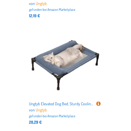
von
Ungtyb
gefunden bei
Amazon Marketplace
12,19 €
Ungtyb Elevated Dog Bed, Sturdy Cooling Dog Bed, Washable Pet Furniture with Versatile and Comfortable Design for Both Indoor or Outdoor Use, 17.72x25.98x6.69 Inches
von
Ungtyb
gefunden bei
Amazon Marketplace
28,29 €