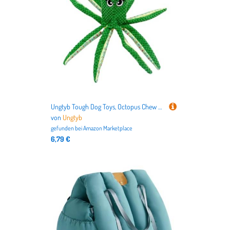
Ungtyb Tough Dog Toys, Octopus Chew Toy, Dog Teeth Cleaner, Soft Chewing Doll with Built in Tooth Cleaning Features for Puppies and Small Dogs, 12.99x3.94 Inches
von
Ungtyb
gefunden bei
Amazon Marketplace
6,79 €