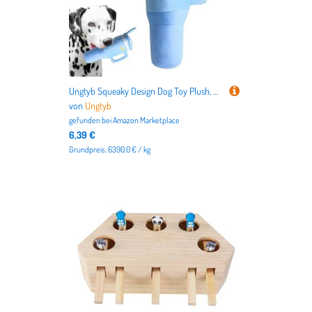
Ungtyb Squeaky Design Dog Toy Plush, Chewing Plush Toy, Sturdy Squeaky Pet Toy, Interactive Squeaky Dog Toys 30x14x9cm for Puppies, Dogs, Pet, Home, Indoors, Outdoor, Blue, Yellow Color
von
Ungtyb
gefunden bei
Amazon Marketplace
6,39 €
Grundpreis: 6390.0 € / kg