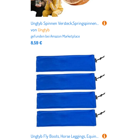
Ungtyb Spinnen Versteck,Springspinnen Terrarium Zubehör - Handgefertigter Magnetischer Unterschlupf Für Reptilien Vogelspinnen Gottesanbeterin Terrarium
von
Ungtyb
gefunden bei
Amazon Marketplace
8,59 €
Ungtyb Fly Boots, Horse Leggings, Equine Wraps, Breathable Mesh Fabric Anti Slip Design Ideal for Turnout, Racing, Training, Stable, and Equestrian Use, 19.69x5.12 Inches