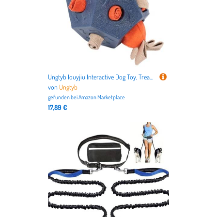
Ungtyb Iouyjiu Interactive Dog Toy, Treat Dispensing Chew Ball, Squeaky Enrichment Puzzle, Durable Pet Play Solution for Small, Medium, Large Breeds, Teeth Cleaning, Sniffing, Relaxing
von
Ungtyb
gefunden bei
Amazon Marketplace
17,89 €