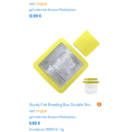
von
Ungtyb
gefunden bei
Amazon Marketplace
12,99 €
Sturdy Fish Breeding Box, Durable Shrimp Isolation Divider, Versatile Hatching Box for Aquarium, Fish Isolation Box with Suction Cups for Small Fish Like Bettas (1 Piece)
von
Ungtyb
gefunden bei
Amazon Marketplace
8,99 €
Grundpreis: 8990.0 € / kg