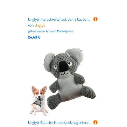
Ungtyb Interactive Whack Game Cat Scratch Toy, 5 Hole Cat Exercise Toys, Wooden Cat Whack Game, Pet Enrichment Scratching Toy 12.4x3.94x5.12 Inches for Cats, Kitten, Indoor and Outdoor
von
Ungtyb
gefunden bei
Amazon Marketplace
24,49 €
Ungtyb Robustes Hundespielzeug, interaktives Hundespielzeug, quietschendes Hundespielzeug, dekoratives Plüsch-Hundespielzeug für Stimulation, Unterhaltung, Interaktion, Lernen, mehrfarbig