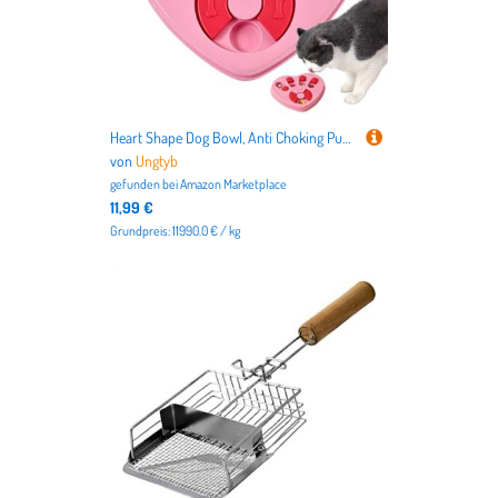
Heart Shape Dog Bowl, Anti Choking Puzzle Feeders, Interactive Slow Feeding Dog and Cat Bowls, Puzzle Pets Feeder Bowl 10.55x9.45x1.26" for Dogs and Cats (White, Pink)
von
Ungtyb
gefunden bei
Amazon Marketplace
11,99 €
Grundpreis: 11990.0 € / kg