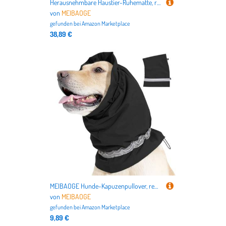
Herausnehmbare Haustier-Ruhematte, rutschfest, für kleine, mittelgroße und große Hunde, Katzen, bequemes Schlafversorgung
von
MEIBAOGE
gefunden bei
Amazon Marketplace
38,89 €
MEIBAOGE Hunde-Kapuzenpullover, reflektierend, geräuschunterdrückend, Kopfsack, Angstlinderung für Hunde, Hämatom-Heilung
von
MEIBAOGE
gefunden bei
Amazon Marketplace
9,89 €