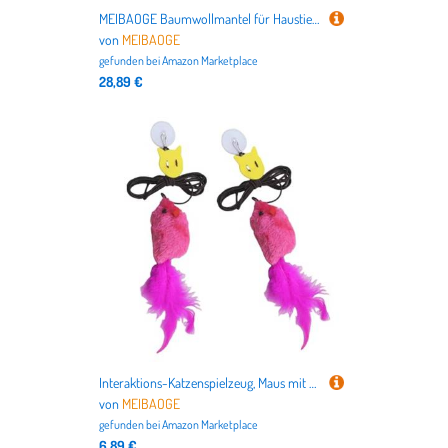
MEIBAOGE Baumwollmantel für Haustiere, modische Haustier-Oberbekleidung, wasserdicht, bequem, Mantel für Medien bis große Hunde
von
MEIBAOGE
gefunden bei
Amazon Marketplace
28,89 €
Interaktions-Katzenspielzeug, Maus mit gefiedertem Schwanz, elastischer Türrahmen, hängendes Teaser-Spielzeug für Katzen, Unterhaltungsspielzeug, 2 Stück
von
MEIBAOGE
gefunden bei
Amazon Marketplace
6,89 €