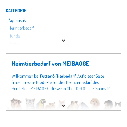
KATEGORIE
Aquaristik
Heimtierbedarf
Hunde
Katzen
Kleintiere
Nutztiere
Heimtierbedarf von MEIBAOGE
Pferde
Terraristik
Willkommen bei
Futter & Tierbedarf
. Auf dieser Seite
finden Sie alle Produkte für den Heimtierbedarf des
Vögel
Herstellers MEIBAOGE, die wir in über 100 Online-Shops für
Tierbedarf finden konnten. Um gezielter zu suchen, können
MEIBAOGE
Sie auch direkt in unseren Fachabteilungen
Aquaristik von
MEIBAOGE
oder Angeboten für
Hunde von MEIBAOGE
Preis
schauen. Sollten Sie hier nicht fündig werden, schauen Sie
sich doch in unseren gesamten Fachabteilungen um - von
Hundefutter
bis zu
Katzenspielzeug
finden Sie bei uns