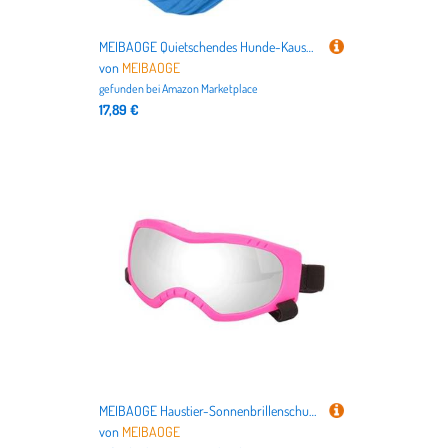
MEIBAOGE Quietschendes Hunde-Kauspielzeug für Haustierzahnen, Simulation, fleischiger Duft, Mais, Langeweile, Hund, beißbares Spielzeug, Haustierzubehör
von
MEIBAOGE
gefunden bei
Amazon Marketplace
17,89 €
MEIBAOGE Haustier-Sonnenbrillenschutz für kleine bis große Hunde im nördlichen Bereich mit verstellbarem Riemen für Outdoor-Sportarten
von
MEIBAOGE