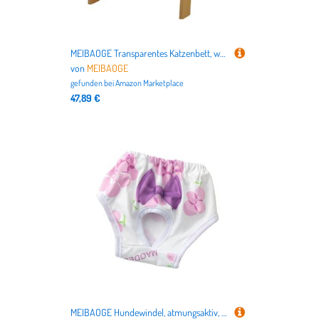
MEIBAOGE Transparentes Katzenbett, weich, groß, erhöhtes transparentes Bett mit Holzständer, Katzen-Schlafbett, Katzen-Schlafbett, klares Bett
von
MEIBAOGE
gefunden bei
Amazon Marketplace
47,89 €
MEIBAOGE Hundewindel, atmungsaktiv, für Damen, Höschen, Shorts, wiederverwendbar, waschbar