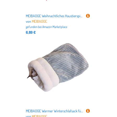
MEIBAOGE Weihnachtliches Haustierspielzeug-Set, Urlaubsmotiv, Katzen, Spielsets, Haltbarkeit, Unschuldigkeit, Haustierspielzeug für Heimunterhaltung
von
MEIBAOGE
gefunden bei
Amazon Marketplace
6,89 €
MEIBAOGE Warmer Winterschlafsack für Katzen, großes Haustierbett, Höhle für Innenwärme, bequemer Katzen-Ruhesack mit dicken Einlagen
von
MEIBAOGE