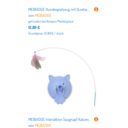
MEIBAOGE Hundespielzeug mit Quietschelement, interaktives Quietschspielzeug für Hunde, mit Quietschfunktion
von
MEIBAOGE
gefunden bei
Amazon Marketplace
12,89 €
Grundpreis: 12.89 € / stück
MEIBAOGE Interaktion Saugnapf Katzen Teasing Stick Spielzeug Indoor Training Gefiederter Zauberstab Jagd Rute Spielzeug Katzen Teasing Su
von
MEIBAOGE