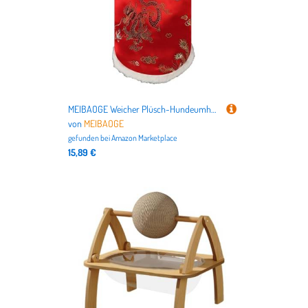
MEIBAOGE Weicher Plüsch-Hundeumhang im chinesischen Neujahrsstil, Hundekostüm, Outdoor-Haustierjacken für Wärme und Komfort
von
MEIBAOGE
gefunden bei
Amazon Marketplace
15,89 €