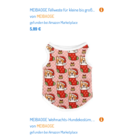
MEIBAOGE Fellweste für kleine bis große Hunde, einfarbig, weich, einfarbig, Cartoon-Lamm-Pullover, Frühlingspyjama
von
MEIBAOGE
gefunden bei
Amazon Marketplace
5,89 €
MEIBAOGE Weihnachts-Hundekostüm, weich, bequem, warm, leicht zu tragen, Hundebekleidung für Feiertage
von
MEIBAOGE
gefunden bei
Amazon Marketplace