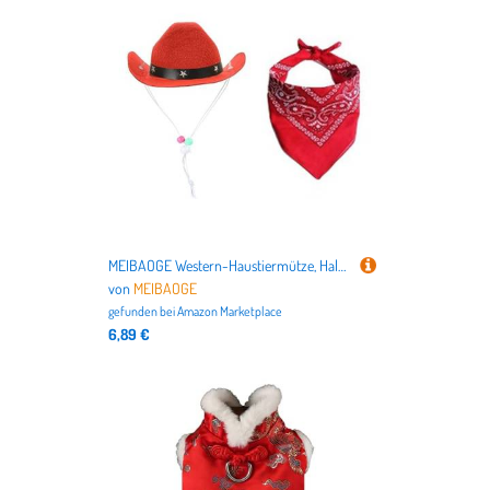
nicht nur alles für Deutschlands beliebteste Haustiere
Hund
und
Katze
, sondern auch für
Vögel
,
Kleintiere
,
Aquarien
,
Terrarien
bis hin zu dem
Tierbedarf für Pferde
.
MEIBAOGE Western-Haustiermütze, Halstuch, Halsband und Hunde-Kostüm, Mütze, verstellbar, Halloween-Requisiten, Kopfbedeckung
von
MEIBAOGE
gefunden bei
Amazon Marketplace
6,89 €