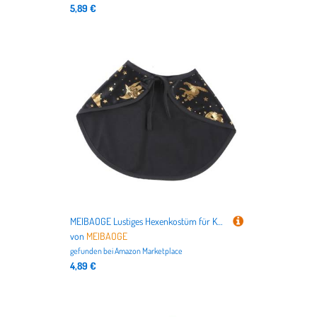
5,89 €
MEIBAOGE Lustiges Hexenkostüm für Katzen und Hunde, Umhang mit Sternendruck, bequemer Umhang, Kostüm, Halloween, Cosplay-Zubehör
von
MEIBAOGE
gefunden bei
Amazon Marketplace
4,89 €