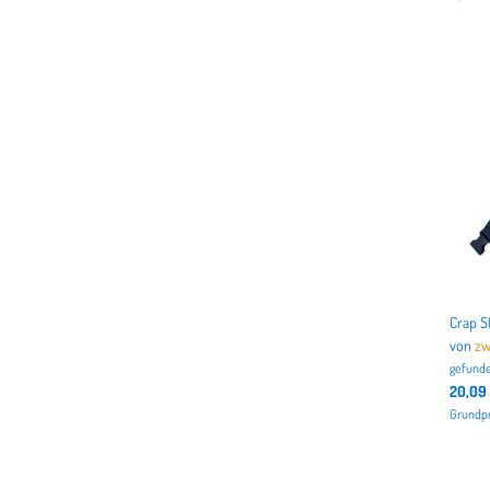
von
zw
gefunde
20,09
Grundpr