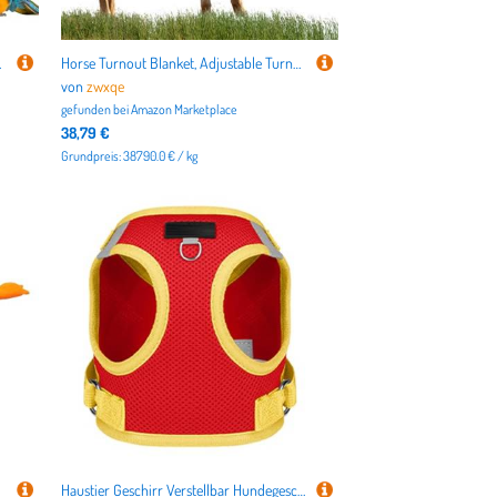
Parakeet Small Pet Birds
Horse Turnout Blanket, Adjustable Turnout Sheet, Warm Horse Blanket, Flannel Horse Sheet, Breathable Turnout Blanket, Winter Horse Turnout, Waterproof Horse Blanket, Insulated Horse Sheet
von
zwxqe
gefunden bei
Amazon Marketplace
38,79 €
Grundpreis: 38790.0 € / kg
Haustier Geschirr Verstellbar Hundegeschirr Reflektierend Hundegeschirr Atmungsaktiv Kleine Hunde Geschirr Weich Hundegeschirr Hundegeschirr mit Tracker Slot Kleine Hunde Gassi Gassi Gassi Geschirr