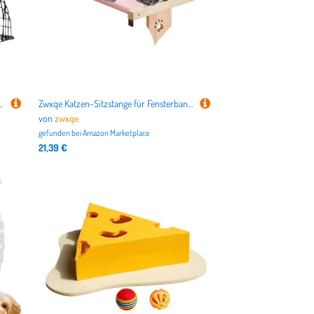
ifunktionales Haustierzubehör Stabiler Rahmen Für Autofahrt Pflege Baden
Zwxqe Katzen-Sitzstange für Fensterbank, Katzenbett aus, Nistsitz, Verstellbarer Katzenfenstersitz, Katzenhängematte mit gepolstertem Bett, Fensterbank Katzenhängemattensitz, Katzenfensterstange
von
zwxqe
gefunden bei
Amazon Marketplace
21,39 €