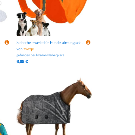
r, Vogel, Mäuse, Rennmäuse, Camping, Roadtrips, Urlaub und Spaziergänge im Freien
Sicherheitsweste für Hunde, atmungsaktiv, fluoreszierend, verstellbar, Orange, für Jagd, Haustierbedarf, bequem für Training, Outdoor-Aktivitäten, Jagd
von
zwxqe
gefunden bei
Amazon Marketplace
6,89 €