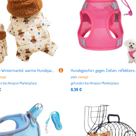
Hunde-Wintermantel, warme Hundejacke, Hundemantel mit Kapuze, Welpenwinterpullover, kleine Hundekleidung, niedlicher Hundemantel mit Kapuze, Hundejacke mit Traktionsschnalle, warmer Katzenmantel mit
Hundegeschirr gegen Ziehen, reflektierendes Welpengeschirr mit Seil-Set, Haustier-Trainingszubehör, einfache Kontrolle, Tr
xqe
von
zwxqe
n bei
Amazon Marketplace
gefunden bei
Amazon Marketplace
€
8,39 €