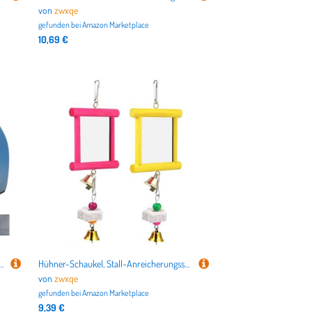
von
zwxqe
gefunden bei
Amazon Marketplace
10,69 €
 und draußen, intelligent, bequem, langlebig, kühl, wetterfest, großes Haustierhaus für Wohnzimmer, Park, Garten
Hühner-Schaukel, Stall-Anreicherungsspiegel, Pickspielzeug, sicheres multifunktionales Geflügel-Langeweile, 21 x 10 x 4 cm, Outdoor-Gartenzubehör für Hühner
von
zwxqe
gefunden bei
Amazon Marketplace
9,39 €