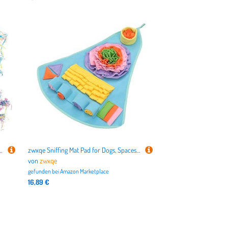
kleinerungszubehör, Lovebird-Trainingswerkzeug für Sittiche, Sittiche, Nymphensittiche
zwxqe Sniffing Mat Pad for Dogs, Spaceship Design Toy, Educational Food Hiding Mat, 25.98x21.26 Inches Puppy Slow Feeding Pad to Prevent Choking and Enhance Smell Training
von
zwxqe
gefunden bei
Amazon Marketplace
16,89 €