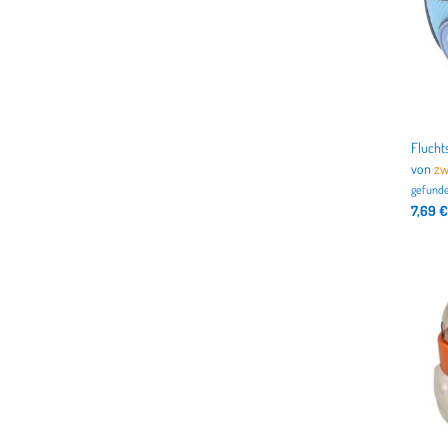
von
zw
gefunde
7,69 €