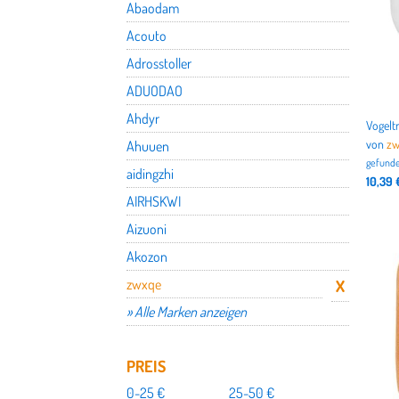
Abaodam
Acouto
Adrosstoller
ADUODAO
Ahdyr
von
zw
Ahuuen
gefunde
aidingzhi
10,39 
AIRHSKWI
Aizuoni
Akozon
zwxqe
» Alle Marken anzeigen
PREIS
0-25 €
25-50 €