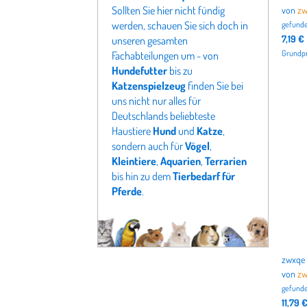
Sollten Sie hier nicht fündig
von
zw
werden, schauen Sie sich doch in
gefunde
7,19 €
unseren gesamten
Grundpre
Fachabteilungen um - von
Hundefutter
bis zu
Katzenspielzeug
finden Sie bei
uns nicht nur alles für
Deutschlands beliebteste
Haustiere
Hund
und
Katze
,
sondern auch für
Vögel
,
Kleintiere
,
Aquarien
,
Terrarien
bis hin zu dem
Tierbedarf für
Pferde
.
von
zw
gefunde
11,79 