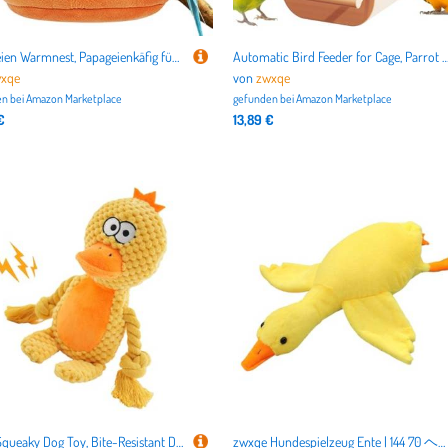
Papageien Warmnest, Papageienkäfig für große Vögel, Winter Vogelunterschlupf, Papageienkäfige mit Haken, Großer Vogelkäfig Wärmer Vogelkäfig Wärmer Papagei Winterwärmer, Papagei Komfortnest, Großer
Automatic Bird Feeder for Cage, Parrot Food Dispenser, Lovebird Food Container Splash-Proof, Green, White, Yellow Feeding Supplies Cockatiel 
xqe
von
zwxqe
n bei
Amazon Marketplace
gefunden bei
Amazon Marketplace
€
13,89 €
Plush Squeaky Dog Toy, Bite-Resistant Dog Toy, Animal Shape Squeaky Toy, Interactive Plush Dog Toy, Squeak Sound Dog Toy, Plush Dog Toy for Training, Chew Toys for Behavioral Training, Durable Plush
zwxqe Hundespielzeug Ente | 144 70 ヘッドフォン | リアルタイム イヤーバッド