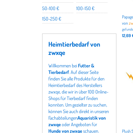
50-100 €
100-150 €
150-250 €
von
zw
gefunde
12,69 
Heimtierbedarf von
zwxqe
Willkommen bei
Futter &
Tierbedarf
. Auf dieser Seite
finden Sie alle Produkte für den
Heimtierbedarf des Herstellers
zwxqe, die wir in über 100 Online-
Shops für Tierbedarf finden
konnten. Um gezielter zu suchen,
können Sie auch direkt in unseren
Fachabteilungen
Aquaristik von
zwxqe
oder Angeboten für
Hunde von zwxqe
schauen.