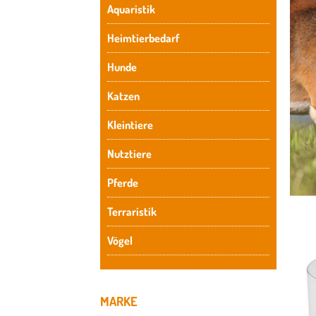
Aquaristik
Heimtierbedarf
Hunde
Katzen
Kleintiere
Nutztiere
Pferde
Terraristik
Vögel
MARKE