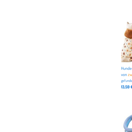
von
zw
gefunde
13,59 