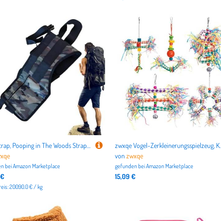
Crap Strap, Pooping in The Woods Strap, Portable Crapstrap, Outdoor Toilet Solution, Hunting Toilet Strap, Hiking Toilet Strap, Pooping Strap for Outdoors, Outdoor Toilet Accessory, Woods Pooping
zwxqe Vogel-Zerkleinerungsspielzeug, Kauspielzeug für Vögel, Zer
xqe
von
zwxqe
n bei
Amazon Marketplace
gefunden bei
Amazon Marketplace
 €
15,09 €
eis: 20090.0 € / kg