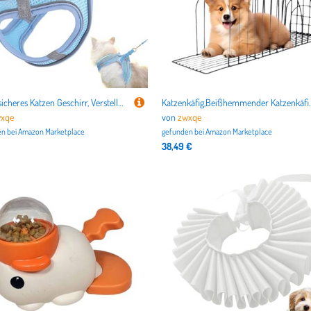
Fluchtsicheres Katzen Geschirr, Verstellbares Katzengeschirr Für Spaziergänge, Größen S M L Für Wanderungen Training Reisen Outdoor
Katzenkäfig,Beißhemmender Katzenkäfig zum Baden - Mult
xqe
von
zwxqe
n bei
Amazon Marketplace
gefunden bei
Amazon Marketplace
38,49 €