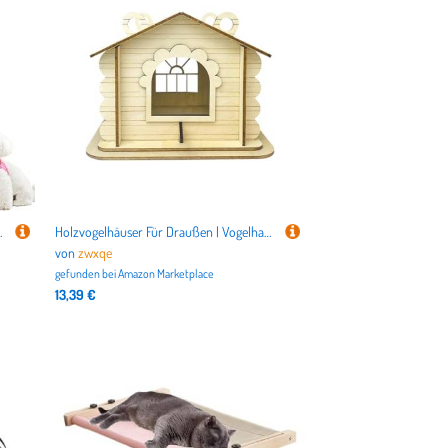
aktionsseil für Einkaufen, Outdoor-Aktivitäten und
Holzvogelhäuser Für Draußen | Vogelhaus Aus Holz | Für Garten Hof Balkon Baum & Vogelhäuschen Zur Vogelfütterung Im Freien
von
zwxqe
gefunden bei
Amazon Marketplace
13,39 €