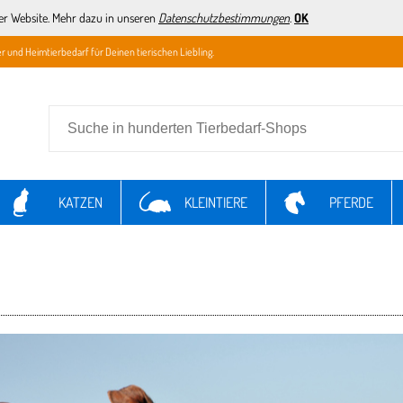
er Website. Mehr dazu in unseren
Datenschutzbestimmungen
.
OK
r und Heimtierbedarf für Deinen tierischen Liebling.
KATZEN
KLEINTIERE
PFERDE