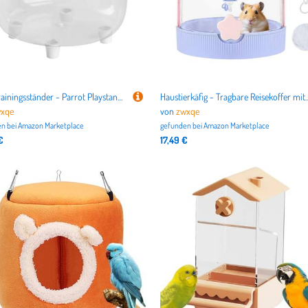
Vogeltrainingsständer - Parrot Playstand mit abnehmbar
Haustierkäfig - Tragbare Reisekoffer mit Wasserflasche für Hamster und Chinchilla, Haustierträger ideal fü
xqe
von
zwxqe
n bei
Amazon Marketplace
gefunden bei
Amazon Marketplace
€
17,49 €