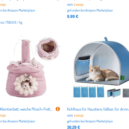
xqe
von
zwxqe
n bei
Amazon Marketplace
gefunden bei
Amazon Marketplace
9,99 €
is: 7190.0 € / kg
zwxqe Kleintierbett, weiche Plüsch-Frettchen-Hängematte, hängbares Nest mit Kordelzug, multifunktionales Hamsterkäfig-Zubehör, kleines Haustierkäfig-Schlafnest, Bett, Hamsterbett für goldenen Bären
Kühlhaus für Haustiere, faltbar, für drinnen
xqe
von
zwxqe
n bei
Amazon Marketplace
gefunden bei
Amazon Marketplace
€
30,29 €