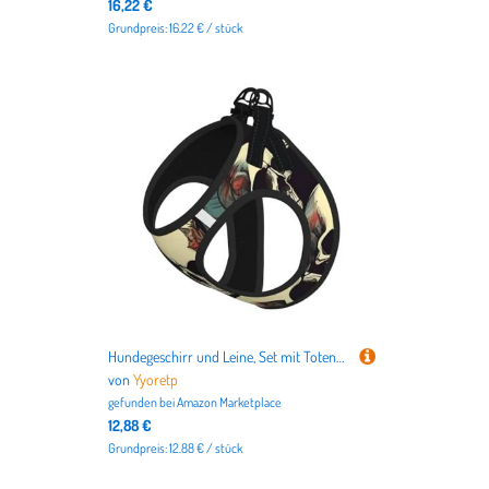
16,22 €
Grundpreis: 16.22 € / stück
Hundegeschirr und Leine, Set mit Totenkopf-Skelett-Druck, atmungsaktiv, verstellbar, ausbruchsicher, Weste für Katzen und Hunde
von
Yyoretp
gefunden bei
Amazon Marketplace
12,88 €
Grundpreis: 12.88 € / stück