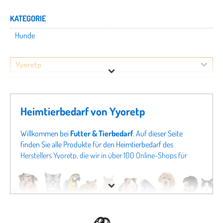
KATEGORIE
Hunde
Yyoretp
Preis
Heimtierbedarf von Yyoretp
Willkommen bei
Futter & Tierbedarf
. Auf dieser Seite
finden Sie alle Produkte für den Heimtierbedarf des
Herstellers Yyoretp, die wir in über 100 Online-Shops für
Tierbedarf finden konnten. Um gezielter zu suchen, können
Sie auch direkt in unseren Fachabteilungen zum Beispiel
nach Produkten für
Hunde von Yyoretp
schauen. Sollten
Sie hier nicht fündig werden, schauen Sie sich doch in
unseren gesamten Fachabteilungen um - von
Hundefutter
bis zu
Katzenspielzeug
finden Sie bei uns nicht nur alles für