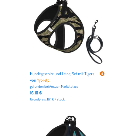
Deutschlands beliebteste Haustiere
Hund
und
Katze
,
sondern auch für
Vögel
,
Kleintiere
,
Aquarien
,
Terrarien
bis
hin zu dem
Tierbedarf für Pferde
.
Hundegeschirr und Leine, Set mit Tigerstreifen, atmungsaktiv, verstellbar, ausbruchsicher, für Katzen und Hunde
von
Yyoretp
gefunden bei
Amazon Marketplace
16,10 €
Grundpreis: 16.1 € / stück