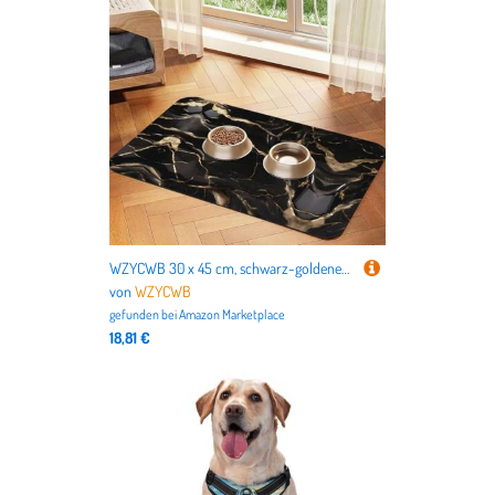
nicht nur alles für Deutschlands beliebteste Haustiere
Hund
und
Katze
, sondern auch für
Vögel
,
Kleintiere
,
Aquarien
,
Terrarien
bis hin zu dem
Tierbedarf für Pferde
.
WZYCWB 30 x 45 cm, schwarz-goldenes Marmor-Muster, Haustier-Tischset, Futtermatte – für Katzen- und Hundefutter-Matten, faltbar und einfach zu verstauen
von
WZYCWB
gefunden bei
Amazon Marketplace
18,81 €