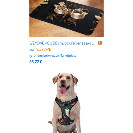
WZYCWB 40 x 60 cm, goldfarbenes exquisites Libellenmuster, Haustier-Tischset, Futtermatte – für Katzen- und Hunde-Futternapf-Matten, faltbar und einfach zu verstauen
von
WZYCWB
gefunden bei
Amazon Marketplace
26,77 €