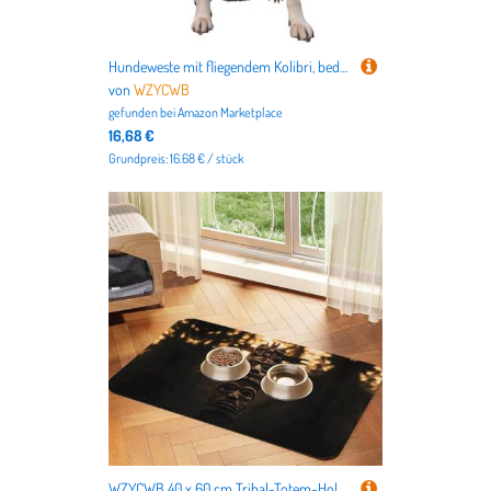
Hundeweste mit fliegendem Kolibri, bedruckt, Größe M, ideal für Spaziergänge mit dem Hund, Wandern, tägliche Reisen
von
WZYCWB
gefunden bei
Amazon Marketplace
16,68 €
Grundpreis: 16.68 € / stück
WZYCWB 40 x 60 cm Tribal-Totem-Holzstatue, gemustertes Haustier-Tischset, Futtermatte – für Katzen- und Hundefutter-Matten, faltbar und einfach zu verstauen