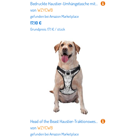
Bedruckte Haustier-Umhängetasche mit Pandakopf zum Ausgehen – kleine Hunde und Katzen Doppelzweck-Umhängetasche
von
WZYCWB
gefunden bei
Amazon Marketplace
17,10 €
Grundpreis: 17.1 € / stück
Head of the Beast Haustier-Traktionsweste, groß, bedruckt, ideal für Spaziergänge mit dem Hund, Wandern, tägliche Reisen
von
WZYCWB
gefunden bei
Amazon Marketplace