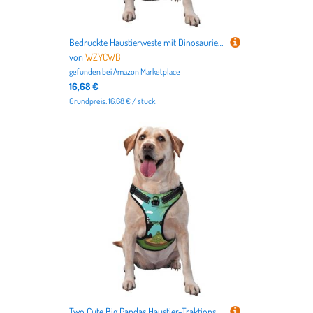
Bedruckte Haustierweste mit Dinosaurier-Motiv, Größe XL, ideal für Spaziergänge mit dem Hund, Wandern, tägliche Reisen
von
WZYCWB
gefunden bei
Amazon Marketplace
16,68 €
Grundpreis: 16.68 € / stück
Two Cute Big Pandas Haustier-Traktionsweste, mittelgroß, bedruckt, ideal für Spaziergänge mit dem Hund, Wandern, tägliche Reisen