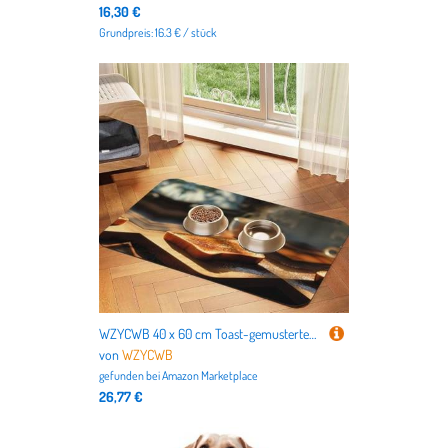
16,30 €
Grundpreis: 16.3 € / stück
WZYCWB 40 x 60 cm Toast-gemustertes Haustier-Tischset, Futtermatte – für Katzen- und Hundefutter-Matten, faltbar und einfach zu verstauen
von
WZYCWB
gefunden bei
Amazon Marketplace
26,77 €