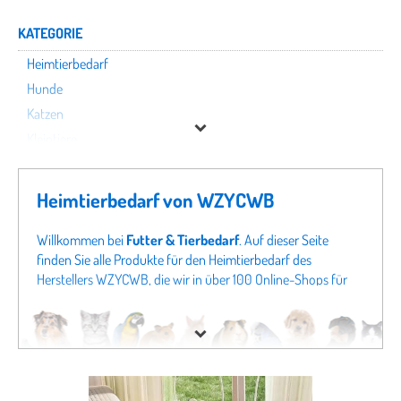
KATEGORIE
Heimtierbedarf
Hunde
Katzen
Kleintiere
Nutztiere
Terraristik
Heimtierbedarf von WZYCWB
Vögel
Willkommen bei
Futter & Tierbedarf
. Auf dieser Seite
finden Sie alle Produkte für den Heimtierbedarf des
WZYCWB
Herstellers WZYCWB, die wir in über 100 Online-Shops für
Tierbedarf finden konnten. Um gezielter zu suchen, können
Preis
Sie auch direkt in unseren Fachabteilungen
Hunde von
WZYCWB
oder Angeboten für
Katzen von WZYCWB
schauen. Sollten Sie hier nicht fündig werden, schauen Sie
sich doch in unseren gesamten Fachabteilungen um - von
Hundefutter
bis zu
Katzenspielzeug
finden Sie bei uns