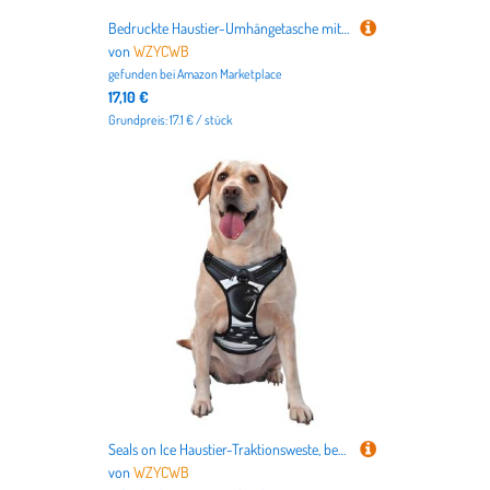
Bedruckte Haustier-Umhängetasche mit irischer Flagge, zum Ausgehen, kleine Hunde und Katzen, Doppelzweck-Umhängetasche
von
WZYCWB
gefunden bei
Amazon Marketplace
17,10 €
Grundpreis: 17.1 € / stück
Seals on Ice Haustier-Traktionsweste, bedruckt, klein, ideal für Spaziergänge mit dem Hund, Wandern, tägliche Reisen
von
WZYCWB