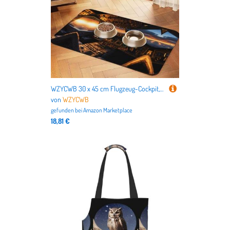
WZYCWB 30 x 45 cm Flugzeug-Cockpit, gemustertes Haustier-Tischset, Futternapf-Matte – für Katzen- und Hundenapf-Matten, faltbar und einfach zu verstauen
von
WZYCWB
gefunden bei
Amazon Marketplace
18,81 €