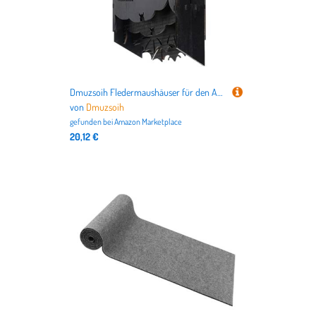
Dmuzsoih Fledermaushäuser für den Außenbereich – Holz-Fledermausnest Lebensraum – Wandhalterung mit DREI Kammern Unterschlupf Häuser Box für den Außenbereich, Hof, Garten, Hinterhof, Baum
von
Dmuzsoih
gefunden bei
Amazon Marketplace
20,12 €