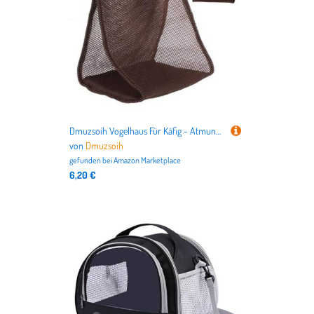
Dmuzsoih Vogelhaus Für Käfig - Atmungsaktiver Schlafplatz Für Sittiche,Wellensittich Sitzstangen Für Winterreise Schlafstütze Garten Balkon Terrasse
von
Dmuzsoih
gefunden bei
Amazon Marketplace
6,20 €