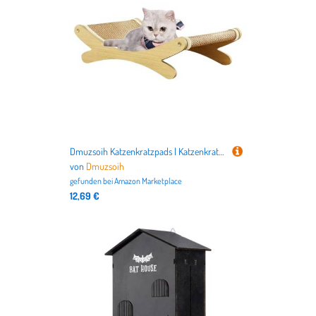
Dmuzsoih Katzenkratzpads | Katzenkratzbett Kratzbrett - Sisal-Möbelschutz Lounge Stuhl Haustierbedarf für Welpen Bereicherung Indoor Outdoor Couch Teppich Tür Wand Boden
von
Dmuzsoih
gefunden bei
Amazon Marketplace
12,69 €