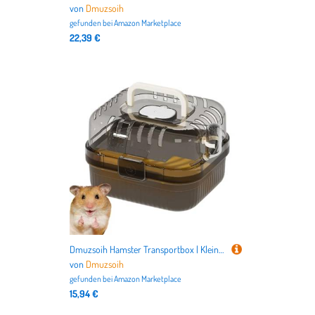
von
Dmuzsoih
gefunden bei
Amazon Marketplace
22,39 €
Dmuzsoih Hamster Transportbox | Kleintier Auslaufkäfig Unterwegs | Klarer Tragbarer Transportbehälter Mit Rädern Für Chinchilla Und Kaninchen Zum Transport, Spielen Und Draußen
von
Dmuzsoih
gefunden bei
Amazon Marketplace
15,94 €