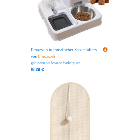
Dmuzsoih Automatischer Katzenfutterspender und -tränker, 27 x 25 x 21 cm, große Kapazität, Futterspender und Trinkzubehör für Zuhause, Wohnung, kleine und mittelgroße Tiere
von
Dmuzsoih
gefunden bei
Amazon Marketplace
16,29 €