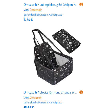
Dmuzsoih Hundespielzeug Seil,Welpen Kauspielzeug - Elastisches leichtes Seil für Training von mittelgroßen und großen Hunden mit starkem
von
Dmuzsoih
gefunden bei
Amazon Marketplace
6,84 €
Dmuzsoih Autositz für Hunde,Tragbarer Hunde-Autositz mit Befestigung | Für Unterwegs Abenteuer Winter Tierarztbesuche Familienausflüge Park Stadt Sommer
von
Dmuzsoih
gefunden bei
Amazon Marketplace
16,65 €