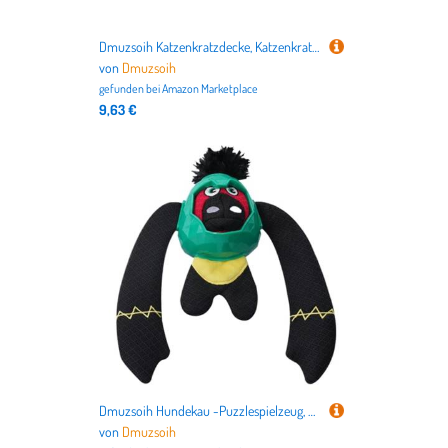
Dmuzsoih Katzenkratzdecke, Katzenkratzpad-Teppich | Kratzteppich für Katzen, Kratzunterlage - Zuschneidbarer Katzenkratzbaum-Teppich, kletternde Katzenkratzmatte für Katzen und Haustiere, klein,
von
Dmuzsoih
gefunden bei
Amazon Marketplace
9,63 €
Dmuzsoih Hundekau -Puzzlespielzeug, Hundespielspender Spielzeug,Quietschender Lebensmittelspender langsamer Feeder - Affendesign einriechend anspruchsvoll für das Training für das Tee -etwas
von
Dmuzsoih