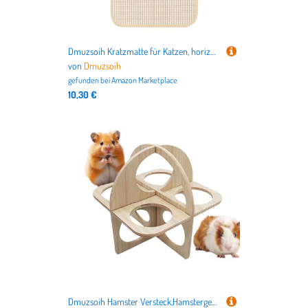
Dmuzsoih Kratzmatte für Katzen, horizontal, Sisal, verschleißfestes Kratzspielzeug für Teppiche, Sofas, Böden
von
Dmuzsoih
gefunden bei
Amazon Marketplace
10,30 €
Dmuzsoih Hamster Versteck,Hamstergehege | Holzhaus Für Hamster Und Frettchen Als Schlafplatz Spielbereich Für Innen Außen Und Unterwegs