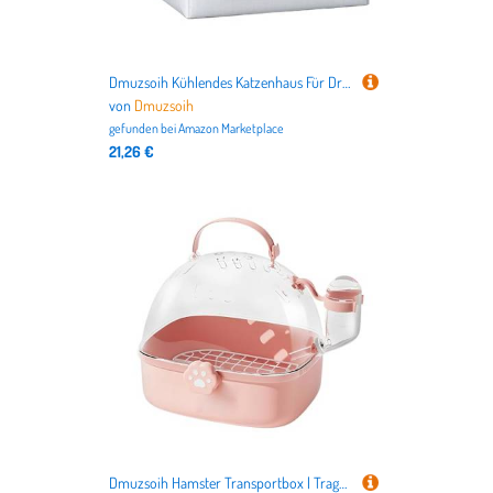
Dmuzsoih Kühlendes Katzenhaus Für Draußen,Klappbares Katzen Kühlhaus Mit Kissen - Wetterfestes Tragbares Hundebett Mit Kühlakkus Für Reise Zuhause Garten Balkon
von
Dmuzsoih
gefunden bei
Amazon Marketplace
21,26 €
Dmuzsoih Hamster Transportbox | Tragbare Kleintierbox Mit Trinkflasche | Atmungsaktive Vogeltransporttasche Für Igel Chinchillas Unzertrennliche Nymphensittiche Wellensittiche Aras Sittiche