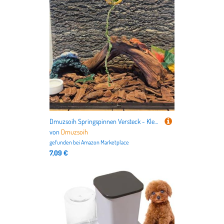
nicht nur alles für Deutschlands beliebteste Haustiere
Hund
und
Katze
, sondern auch für
Vögel
,
Kleintiere
,
Aquarien
,
Terrarien
bis hin zu dem
Tierbedarf für Pferde
.
Dmuzsoih Springspinnen Versteck - Klettertau Für Spinnenbehälter,Terrarium Versteckhaus Zubehör Für Geckos Kleine Reptilien Insekten
von
Dmuzsoih
gefunden bei
Amazon Marketplace
7,09 €