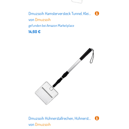
Dmuzsoih Hamsterversteck Tunnel, Kleintierversteck mit Acryltür | Plüsch Platzsparender Lebensraum Dekoration, Igel Chinchilla Haus zum Spielen, Schlafen, Ausruhen
von
Dmuzsoih
gefunden bei
Amazon Marketplace
14,60 €
Dmuzsoih Hühnerstallrechen, Hühnerstallschaufel - Dehnbare Hühnerstall-Reinigungswerkzeuge | Kotschaufel für Hühnerstall, Ziegenstall, Katzenstreuschaufel
von
Dmuzsoih