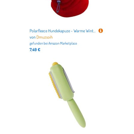
Polarfleece Hundekapuze - Warme Wintermütze, Hundeohrenschützer, Lärmschutz, waschbar, winddicht, verstellbar, leise Ohren Hoodie
von
Dmuzsoih
gefunden bei
Amazon Marketplace
7,49 €