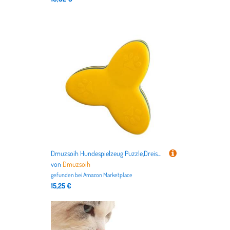
Dmuzsoih Hundespielzeug Puzzle,Dreischichtiges Intelligenzspielzeug Für Hunde - Interaktiver Futterdrehteller Mit Anti-Verschluck System,Haustier Indoor Outdoor Haus Spiele
von
Dmuzsoih
gefunden bei
Amazon Marketplace
15,25 €