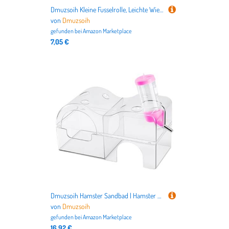
Dmuzsoih Kleine Fusselrolle, Leichte Wiederverwendbare Tierhaare Fusselrolle, Multifunktionaler Tierhaarentferner, Extra Klebriger Fusselreiniger für Zuhause Autokleidung Möbel Hund Katzenhaare
von
Dmuzsoih
gefunden bei
Amazon Marketplace
7,05 €
Dmuzsoih Hamster Sandbad | Hamster Badebereich - Dekorative Schüssel Haustierzubehör Für Baden Von Kleintieren Wie Chinchilla Mäuse Reptilien Meerschweinchen Rennmäuse
von
Dmuzsoih
gefunden bei
Amazon Marketplace
16,92 €