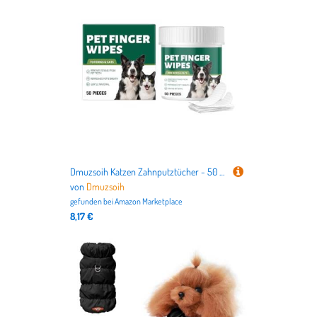
Dmuzsoih Katzen Zahnputztücher - 50 Stück Hunde Fingerzahnbürste - Badezubehör Für Haustiere | Für Unterwegs Zuhause Draußen Drinnen
von
Dmuzsoih
gefunden bei
Amazon Marketplace
8,17 €