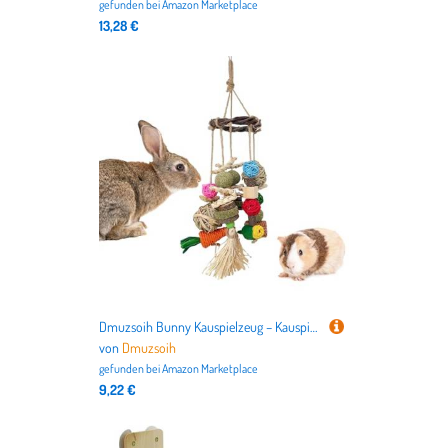
gefunden bei
Amazon Marketplace
13,28 €
Dmuzsoih Bunny Kauspielzeug – Kauspielzeug und Leckerlis für Kaninchenkäfige, essbare Leckerlis, natürliche Langeweile, Linderung für kleine Tiere, Haustiere, Chinchillas, Frettchen, Hamster
von
Dmuzsoih
gefunden bei
Amazon Marketplace
9,22 €