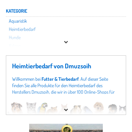
KATEGORIE
Aquaristik
Heimtierbedarf
Hunde
Katzen
Kleintiere
Nutztiere
Heimtierbedarf von Dmuzsoih
Pferde
Terraristik
Willkommen bei
Futter & Tierbedarf
. Auf dieser Seite
finden Sie alle Produkte für den Heimtierbedarf des
Vögel
Herstellers Dmuzsoih, die wir in über 100 Online-Shops für
Tierbedarf finden konnten. Um gezielter zu suchen, können
Dmuzsoih
Sie auch direkt in unseren Fachabteilungen
Aquaristik von
Dmuzsoih
oder Angeboten für
Hunde von Dmuzsoih
Preis
schauen. Sollten Sie hier nicht fündig werden, schauen Sie
sich doch in unseren gesamten Fachabteilungen um - von
Hundefutter
bis zu
Katzenspielzeug
finden Sie bei uns