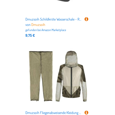
Dmuzsoih Schildkröte Wasserschale - Rutschfeste Schildkröte Pool - Aquarium Ornament, Schildkröte Zubehör, Schläuche Wasserschale für Gecko, Schlange, Schildkröte, Bärtiges Drachenbad
von
Dmuzsoih
gefunden bei
Amazon Marketplace
9,75 €
Dmuzsoih Fliegenabweisende Kleidung - Fliegensicheres Netzgewebe-Kleidung,Atmungsaktive Tragbare Abdeckung Für Garten Angeln Rucksackreisen Camping Wandern Reisekleidung