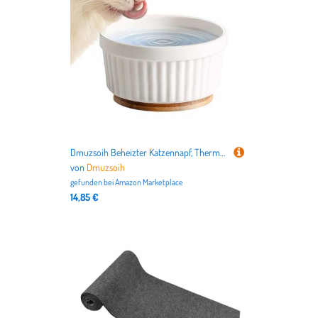
Dmuzsoih Beheizter Katzennapf, Thermostatischer Katzenfutter-Wassernapf – Keramik-Haustierfutterschale für Zuhause und draußen, Winter-Futterstation für Hunde
von
Dmuzsoih
gefunden bei
Amazon Marketplace
14,85 €