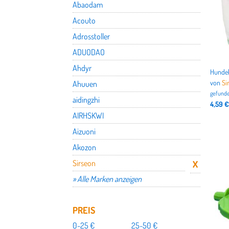
Abaodam
Acouto
Adrosstoller
ADUODAO
Ahdyr
von
Si
Ahuuen
gefunde
aidingzhi
4,59 €
AIRHSKWI
Aizuoni
Akozon
Sirseon
» Alle Marken anzeigen
PREIS
0-25 €
25-50 €