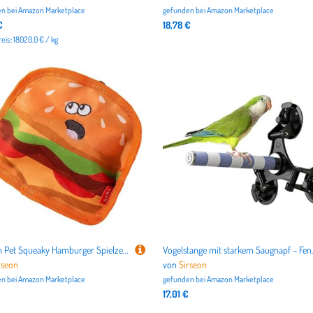
n bei
Amazon Marketplace
gefunden bei
Amazon Marketplace
€
18,78 €
is: 18020.0 € / kg
Sirseon Pet Squeaky Hamburger Spielzeug - Simulation Pommes Frites Weiches Plüsch Molar Spielzeug mit Sound | Food Design Quietschendes Geräusch Spielzeug für Hunde und Katzen, Welpen Molar Spielzeug
Vogelstange mit starkem Saugnapf – Fensterstän
rseon
von
Sirseon
n bei
Amazon Marketplace
gefunden bei
Amazon Marketplace
17,01 €