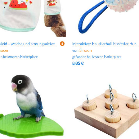
Hundekleid – weiche und atmungsaktive Welpenkleidung, Frühlingssommer-Hunde-Outfits, weiche und atmungsaktive Baumwolle, ärmelloses Hundekleid für Hunde, Katzen, Welpen, Haustiere
Interaktiver Haustierball, bissfester Hundeball, Ballwerfer, quietschendes Kauspielzeug für Outdoor und Welpen
rseon
von
Sirseon
n bei
Amazon Marketplace
gefunden bei
Amazon Marketplace
8,65 €