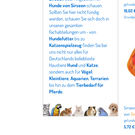
gefunde
Hunde von Sirseon
schauen.
18,02 
Sollten Sie hier nicht fündig
Grundpre
werden, schauen Sie sich doch in
unseren gesamten
Fachabteilungen um - von
Hundefutter
bis zu
Katzenspielzeug
finden Sie bei
uns nicht nur alles für
Deutschlands beliebteste
Haustiere
Hund
und
Katze
,
sondern auch für
Vögel
,
Kleintiere
,
Aquarien
,
Terrarien
bis hin zu dem
Tierbedarf für
Pferde
.
von
Si
gefunde
5,72 €