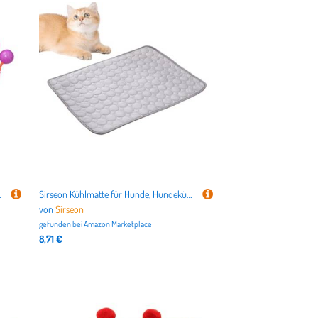
r Reduzierung von Langeweile
Sirseon Kühlmatte für Hunde, Hundekühlkissen - Kühlungspad,Schlafmatratze für saugfähige Hund, waschbare, atmungsaktive Decke, Katze Außenbett für Boden, Autositz
von
Sirseon
gefunden bei
Amazon Marketplace
8,71 €