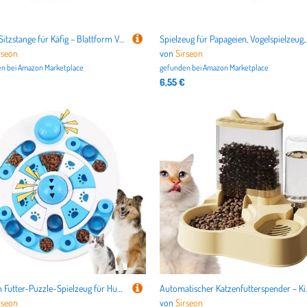
Vogel-Sitzstange für Käfig – Blattform Vogelständer für Papageien – Haustierzubehör, Übungsspielstange für Aras, Spatzen, Sittiche, Wellensittiche, Nymphensittiche
Spielzeug für Papageien, Vogelspielzeug,Shotet Puzzle Peg Toy Wood
rseon
von
Sirseon
n bei
Amazon Marketplace
gefunden bei
Amazon Marketplace
6,55 €
Sirseon Futter-Puzzle-Spielzeug für Hunde, Haustier-Puzzle-Futterteller | Training Interaktiver Futternapf Hund Slow Feeder,Anti-Rutsch-Futterspender, bereicherndes Puzzle-Spielzeug für Haustiere und
Automatischer Katzenfutterspender – Kippsicherer Ka
rseon
von
Sirseon