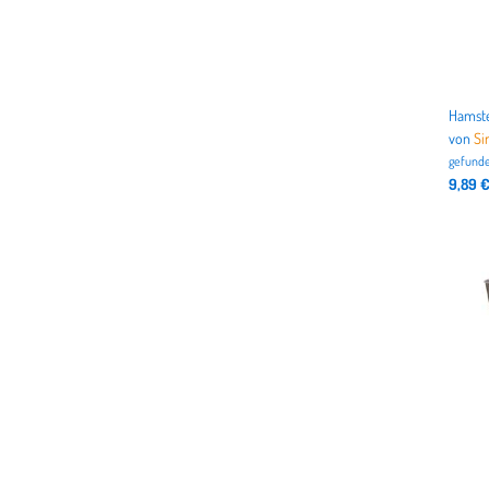
von
Si
gefunde
9,89 