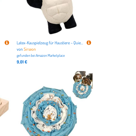
Latex-Kauspielzeug für Haustiere – Quietschspielzeug aus Latex – Hundespielzeug Panda weich interaktives Haustierzubehör für große Hunde und mittelgroße Hunde
von
Sirseon
gefunden bei
Amazon Marketplace
9,01 €