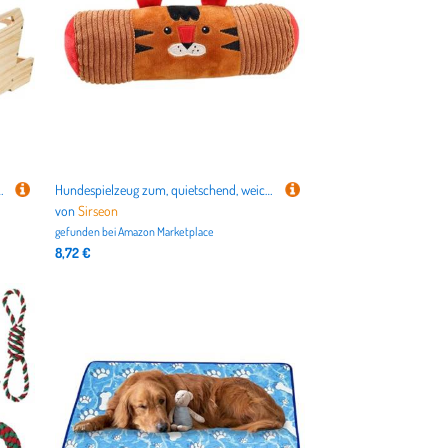
barer Oberseite Meerschweinchen Heu-Futterspender Bunny Heuraufe
Hundespielzeug zum, quietschend, weich, zylinderförmig, Tiger, Seilspielzeug, Kauspiel, Haustier-Stressabbau für verbesserte Gesundheit, Training, Haustiere
von
Sirseon
gefunden bei
Amazon Marketplace
8,72 €