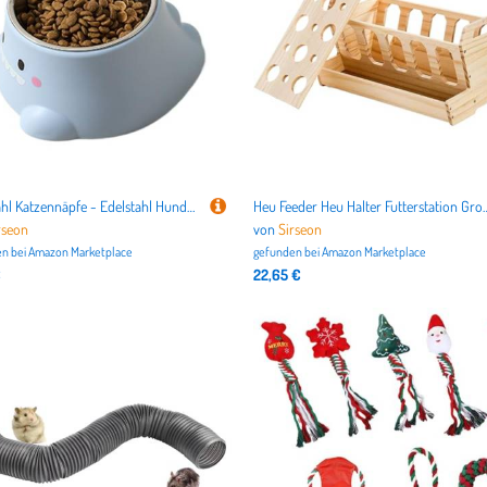
Edelstahl Katzennäpfe - Edelstahl Hundenapf & Kippsichere Futterschale,Gewichtete Trinkschale für Innen- und Außenbereich, Senioren Haustiere, Kitten, Reisen Camping
Heu Feeder Heu Halter Futterstation Groß Bunny Heuraufe Holz Futterstation mit Abnehm
rseon
von
Sirseon
n bei
Amazon Marketplace
gefunden bei
Amazon Marketplace
€
22,65 €