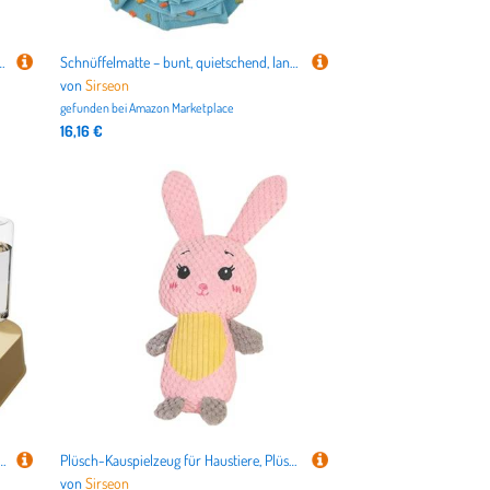
 - Parrot Stress Relief -Spielwerkzeug für Lovebirds -Wellensittiche, Vogeltrainingsgerät
Schnüffelmatte – bunt, quietschend, langsamer Futterspender für Hunde, Tierfutter, auslaufender Zahnspielzeugspender für Wohnzimmer, Garten, Grasland
von
Sirseon
gefunden bei
Amazon Marketplace
16,16 €
tzenfutterspender, Wassernapf, Leckerli-Spender, große Kapazität, automatischer Futterspender, Hundefutterschale, Haustierbedarf
Plüsch-Kauspielzeug für Haustiere, Plüschtier, gefüllt, quietschend, Kauspielzeug, weiches Hundespielzeug für aggressives, interaktives Haustierzubehör für Haustiere
von
Sirseon