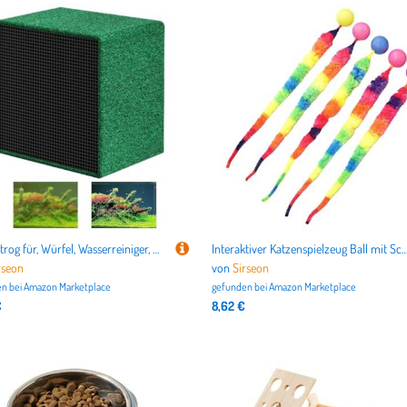
Wassertrog für, Würfel, Wasserreiniger, Würfel, Aquariumfilter, Wasserfilterwürfel, Aquariumreiniger für Fischbräune, Teiche, Salzwasser, Süßwasser
Interaktiver Katzenspielzeug Ball mit Schwanz, Regenbogenwurm mit Ball Spielzeug für Katzen, Katzen Teaser Spielzeug für Indoor-Katzen, Interaktive Katzenbälle zu
rseon
von
Sirseon
n bei
Amazon Marketplace
gefunden bei
Amazon Marketplace
€
8,62 €