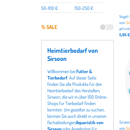
50-100 €
150-250 €
von
Si
% SALE
gefunde
5,95 €
Heimtierbedarf von
Sirseon
Willkommen bei
Futter &
Tierbedarf
. Auf dieser Seite
finden Sie alle Produkte für den
Heimtierbedarf des Herstellers
Sirseon, die wir in über 100 Online-
Shops für Tierbedarf finden
konnten. Um gezielter zu suchen,
können Sie auch direkt in unseren
Fachabteilungen
Aquaristik von
von
Si
Sirseon
oder Angeboten für