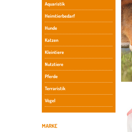
Aquaristik
Heimtierbedarf
Hunde
Katzen
Kleintiere
Nutztiere
Pferde
Terraristik
Vögel
MARKE