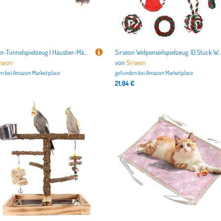
Hamster-Tunnelspielzeug | Haustier-Mäuse-Trainingstunnel, einfache Lagerung, lustiges Zubehör für Kleintiere, Übung und Spielzeit für Kaninchen, Frettchen
Sirseon Welpenseilspielzeug, 10 Stück Weihnachten Geflochtenes Seil Spielzeug Geflochtenes Seil Spielzeug Schneeflocken Zähne Seil Spielzeug Kit Int
rseon
von
Sirseon
n bei
Amazon Marketplace
gefunden bei
Amazon Marketplace
€
21,84 €