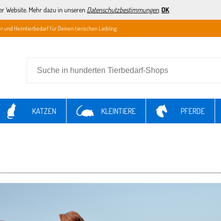
er Website. Mehr dazu in unseren
Datenschutzbestimmungen
.
OK
r und Heimtierbedarf für Deinen tierischen Liebling.
KATZEN
KLEINTIERE
PFERDE