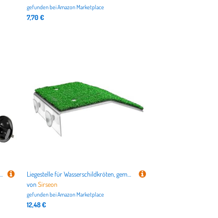
gefunden bei
Amazon Marketplace
7,70 €
der für, Mehrzweck-Kletterspielzeug für Wellensittiche, mittelgroße, Sittiche, Nymphensittiche, Unzertrennliche Vögel
Liegestelle für Wasserschildkröten, gemütlicher Sonnenplatz für Schildkröten, praktische, einfache Schildkrötenstufe für Aquarium, Molche, Frösche, Amphibien
von
Sirseon
gefunden bei
Amazon Marketplace
12,48 €