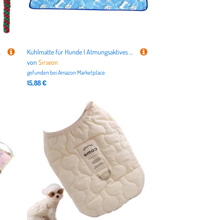
eraktiv Für Zahnreinigung
Kühlmatte für Hunde | Atmungsaktives Autositz-Kühlkissen – Tragbares Zubehör für heißes Wetter, Katzenzubehör für Outdoor-Camping, Autoreisen
von
Sirseon
gefunden bei
Amazon Marketplace
15,88 €