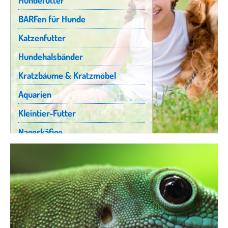
Hundefutter
BARFen für Hunde
Katzenfutter
Hundehalsbänder
Kratzbäume & Kratzmöbel
Aquarien
Kleintier-Futter
Nagerkäfige
Hunde-Bekleidung